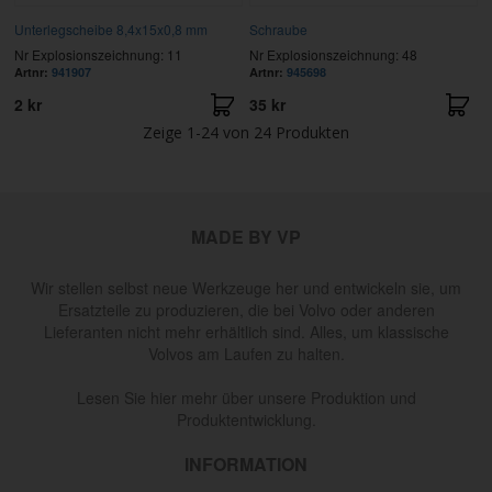
Unterlegscheibe 8,4x15x0,8 mm
Schraube
Nr Explosionszeichnung: 11
Nr Explosionszeichnung: 48
Artnr:
941907
Artnr:
945698
2 kr
35 kr
Zeige
1-24
von
24
Produkten
MADE BY VP
Wir stellen selbst neue Werkzeuge her und entwickeln sie, um
Ersatzteile zu produzieren, die bei Volvo oder anderen
Lieferanten nicht mehr erhältlich sind. Alles, um klassische
Volvos am Laufen zu halten.
Lesen Sie hier mehr über unsere Produktion und
Produktentwicklung.
INFORMATION