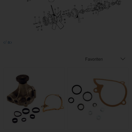
</ a>
Favoriten