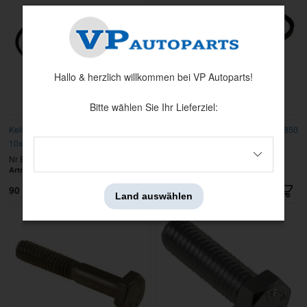
Hallo & herzlich willkommen bei VP Autoparts!
Bitte wählen Sie Ihr Lieferziel:
Keilriemen Generator 164 B30A
Keilriemen Lenkservo 164 -75 13x850
10x875
Nr Explosionszeichnung: 13
Nr Explosionszeichnung: 13
Artnr:
461130
Artnr:
461671
90 kr
109 kr
Land auswählen