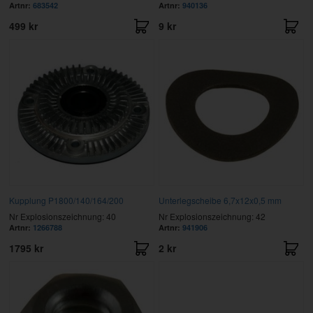
Artnr:
683542
Artnr:
940136
499 kr
9 kr
Kupplung P1800/140/164/200
Unterlegscheibe 6,7x12x0,5 mm
Nr Explosionszeichnung: 40
Nr Explosionszeichnung: 42
Artnr:
1266788
Artnr:
941906
1795 kr
2 kr