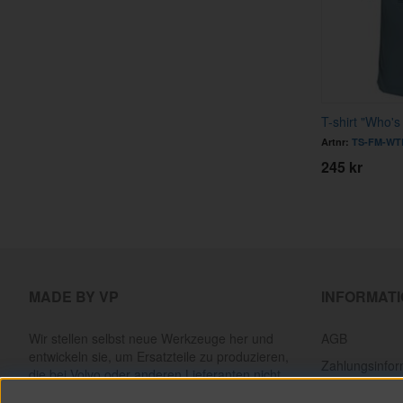
T-shirt "Who'
Artnr:
TS-FM-WT
245 kr
MADE BY VP
INFORMAT
Wir stellen selbst neue Werkzeuge her und
AGB
entwickeln sie, um Ersatzteile zu produzieren,
Zahlungsinfor
die bei Volvo oder anderen Lieferanten nicht
mehr erhältlich sind. Alles, um klassische Volvos
Lieferinformat