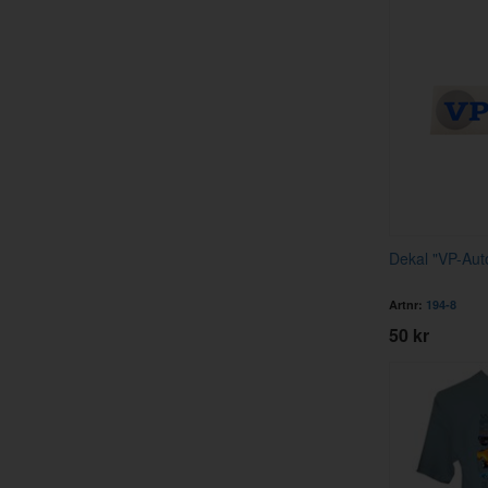
Dekal "VP-Aut
Artnr:
194-8
50 kr