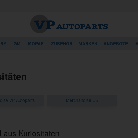
URY
GM
MOPAR
ZUBEHÖR
MARKEN
ANGEBOTE
M
itäten
ise VP Autoparts
Merchandise US
 aus Kuriositäten