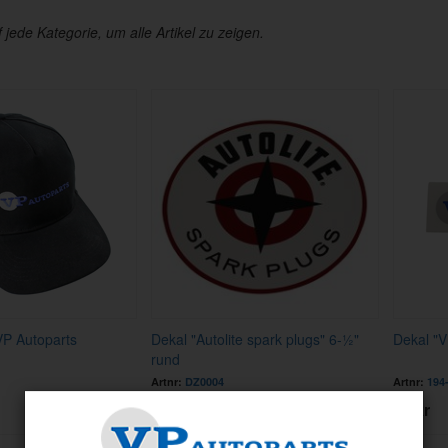
f jede Kategorie, um alle Artikel zu zeigen.
VP Autoparts
Dekal "Autolite spark plugs" 6-½"
Dekal "V
rund
Artnr:
DZ0004
Artnr:
194
85 kr
25 kr