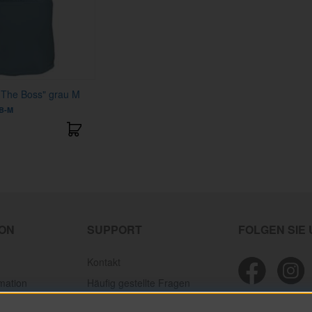
s The Boss" grau M
B-M
ION
SUPPORT
FOLGEN SIE
Kontakt
mation
Häufig gestellte Fragen
ion
Personal