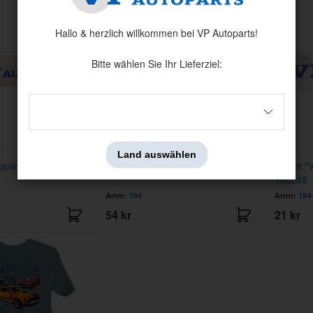
Hallo & herzlich willkommen bei VP Autoparts!
Bitte wählen Sie Ihr Lieferziel:
Land auswählen
oparts" blau/weiss
Dekal "VP-Autoparts" blau/weiss
Etikett 
150x48
Artnr:
194
Artnr:
194
54 kr
21 kr