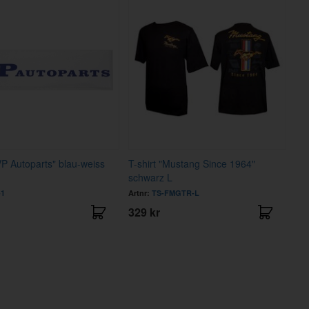
"VP Autoparts" blau-weiss
T-shirt "Mustang Since 1964"
schwarz L
-1
Artnr:
TS-FMGTR-L
329 kr