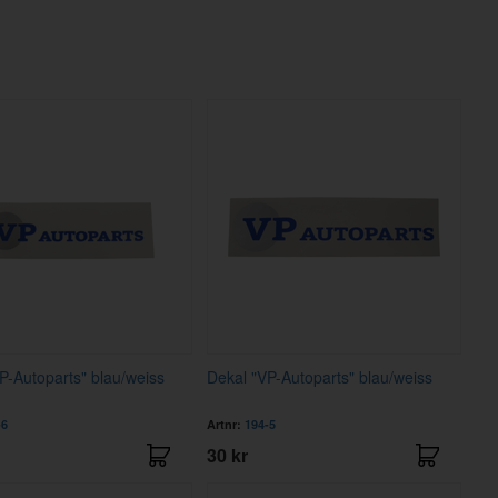
P-Autoparts" blau/weiss
Dekal "VP-Autoparts" blau/weiss
-6
Artnr:
194-5
30 kr