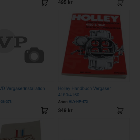
495 kr
VD Vergaserinstallation
Holley Handbuch Vergaser
4150/4160
-36-378
Artnr:
HLY-HP-473
349 kr