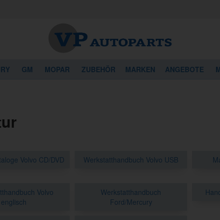
URY
GM
MOPAR
ZUBEHÖR
MARKEN
ANGEBOTE
M
tur
ataloge Volvo CD/DVD
Werkstatthandbuch Volvo USB
Ma
tthandbuch Volvo
Werkstatthandbuch
Hand
englisch
Ford/Mercury