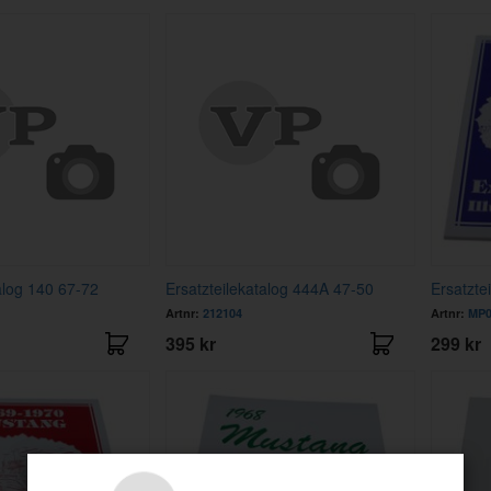
alog 140 67-72
Ersatzteilekatalog 444A 47-50
Ersatzte
Artnr:
212104
Artnr:
MP0
395 kr
299 kr