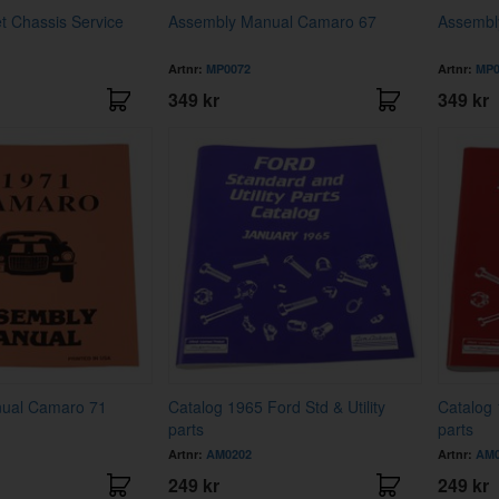
t Chassis Service
Assembly Manual Camaro 67
Assembl
Artnr:
MP0072
Artnr:
MP0
349 kr
349 kr
ual Camaro 71
Catalog 1965 Ford Std & Utility
Catalog 
parts
parts
Artnr:
AM0202
Artnr:
AM0
249 kr
249 kr