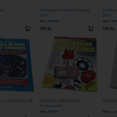
ley
Fachbuch mit Bildern Mustang
Fachbuch
1971
1972
Artnr:
MP0298
Artnr:
MP0
195 kr
195 kr
 to rebuilt your SB
Handbuch elektronische
Handbuch
Zündsysteme
Artnr:
MP0215
Artnr:
L-6