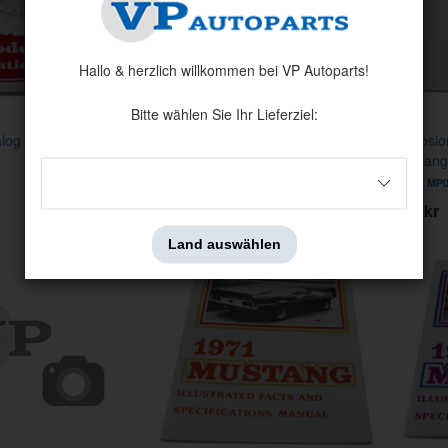
Hallo & herzlich willkommen bei VP Autoparts!
Bitte wählen Sie Ihr Lieferziel:
talog Mustang 69-70
Explosionszeichnung Autoelektrik
Explosio
Mustang
Mustang
Artnr:
MP0004
Artnr:
MP0
195 kr
195 kr
Land auswählen