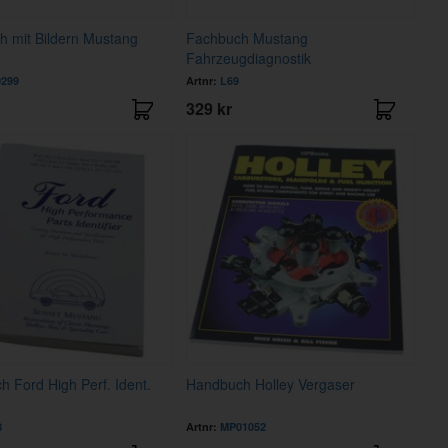
 mit Bildern Mustang
Fachbuch Mustang
Fahrzeugdiagnostik
299
Artnr:
L69
329 kr
 Ford High Perf. Ident.
Handbuch Holley Vergaser
8
Artnr:
MP01052