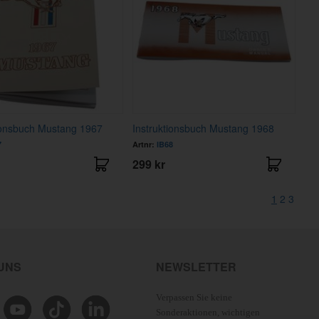
ionsbuch Mustang 1967
Instruktionsbuch Mustang 1968
7
Artnr:
IB68
299 kr
1
2
3
 UNS
NEWSLETTER
Verpassen Sie keine
Sonderaktionen, wichtigen