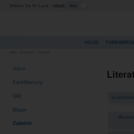
MwSt:
Wählen Sie Ihr Land
VOLVO
FORD/MERC
Hem
/
Zubehör
/
Literatur
Volvo
Litera
Ford/Mercury
GM
Ersatzteilk
Mopar
Werksta
Zubehör