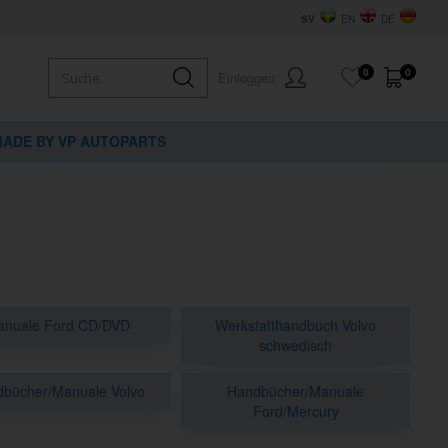
SV
EN
DE
0
0
Einloggen
ADE BY VP AUTOPARTS
nuale Ford CD/DVD
Werkstatthandbuch Volvo
schwedisch
bücher/Manuale Volvo
Handbücher/Manuale
Ford/Mercury