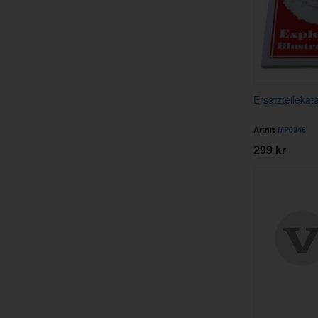
Ersatzteileka
Artnr:
MP0348
299 kr