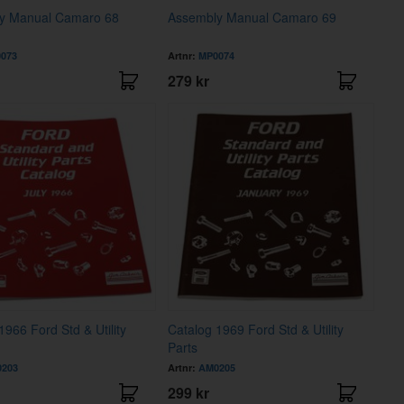
y Manual Camaro 68
Assembly Manual Camaro 69
073
Artnr:
MP0074
279 kr
1966 Ford Std & Utility
Catalog 1969 Ford Std & Utility
Parts
203
Artnr:
AM0205
299 kr