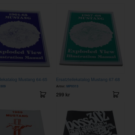
ilekatalog Mustang 64-65
Ersatzteilekatalog Mustang 67-68
309
Artnr:
MP0313
299 kr