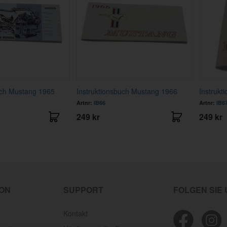
uch Mustang 1965
Instruktionsbuch Mustang 1966
Instrukt
Artnr:
IB66
Artnr:
IB6
249 kr
249 kr
ION
SUPPORT
FOLGEN SIE
Kontakt