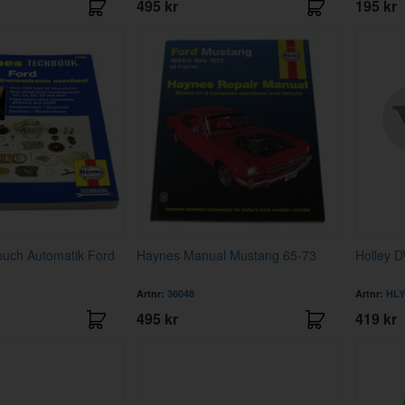
495 kr
195 kr
uch Automatik Ford
Haynes Manual Mustang 65-73
Holley D
Artnr:
36048
Artnr:
HLY
495 kr
419 kr