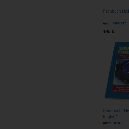
Fachbuch Hol
Artnr:
799-1197
495 kr
Handbuch "How
Engine"
Artnr:
HP-89