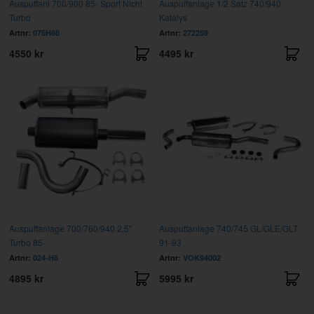
Auspuffanl 700/900 85- Sport Nicht
Auspuffanlage 1/2 Satz 740/940
Turbo
Katalys
Artnr:
075H68
Artnr:
272259
4550 kr
4495 kr
Auspuffanlage 700/760/940 2,5"
Auspuffanlage 740/745 GL/GLE/GLT
Turbo 85-
91-93
Artnr:
024-H6
Artnr:
VOK94002
4895 kr
5995 kr