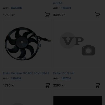
(46254
Artnr:
BW55OK
Artnr:
1266224
1750 kr
3495 kr
Elektr Gebläse 700/900 4CYL 88-91
Farbe 130 Silber
Artnr:
1378916
Artnr:
1207532
1795 kr
2295 kr