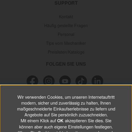
SUPPORT
Kontakt
Häufig gestellte Fragen
Personal
Tips vom Mechaniker
Preislisten/Kataloge
FOLGEN SIE UNS
Wir verwenden Cookies, um unseren Internetauftritt
NEWSLETTER
modern, sicher und zuverlässig zu halten, Ihnen
maßgeschneiderte Einkaufserlebnisse zu liefern und
Verpassen Sie keine
Sonderaktionen, wichtigen Informationen und
Angebote auf Sie persönlich zuzuschneiden.
nützlichen Tips.
Mit einem Klick auf
akzeptieren Sie dies. Sie
OK
können aber auch eigene Einstellungen festlegen.