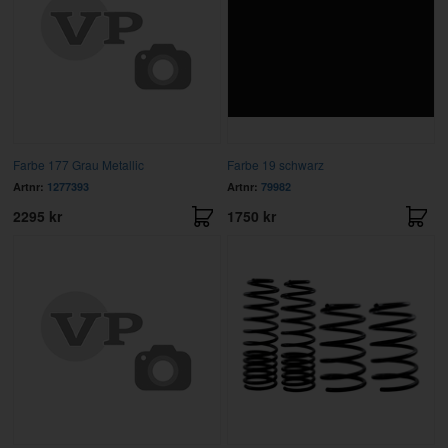
Farbe 177 Grau Metallic
Farbe 19 schwarz
Artnr:
1277393
Artnr:
79982
2295 kr
1750 kr