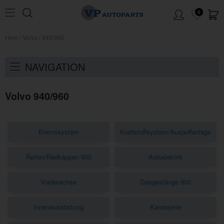
0
Hem
/
Volvo
/
940/960
NAVIGATION
Volvo 940/960
Bremssystem
Kraftstoffsystem/Auspuffanlage
Reifen/Radkappen 900
Autoelektrik
Vorderachse
Gasgestänge 900
Innenausstattung
Karosserie