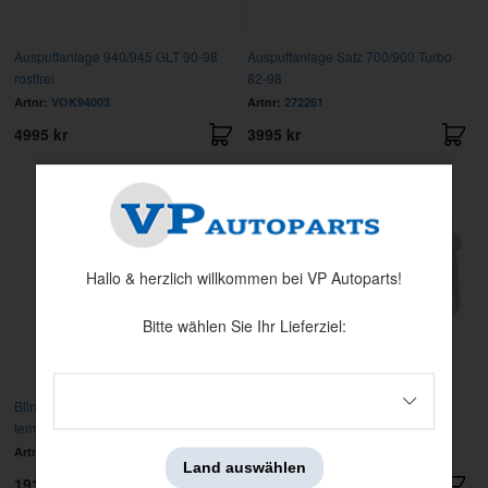
Auspuffanlage 940/945 GLT 90-98
Auspuffanlage Satz 700/900 Turbo
rostfrei
82-98
Artnr:
VOK94003
Artnr:
272261
4995 kr
3995 kr
Hallo & herzlich willkommen bei VP Autoparts!
Bitte wählen Sie Ihr Lieferziel:
Blinker Hebel 760 88-90/960 1991mit
Bremsflüssigkeitsbehälter 240/260
temp
90- mi
Artnr:
1362327
Artnr:
6819772
Land auswählen
1919 kr
1667 kr