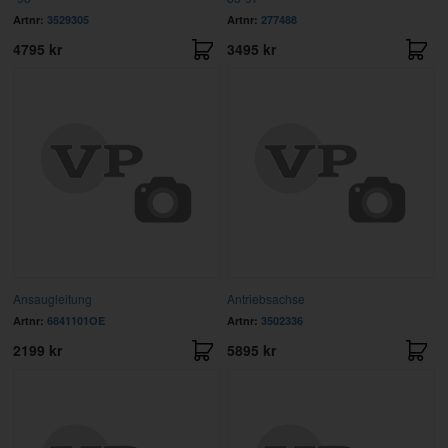
Artnr:
3529305
Artnr:
277488
4795 kr
3495 kr
Ansaugleitung
Antriebsachse
Artnr:
6841101OE
Artnr:
3502336
2199 kr
5895 kr