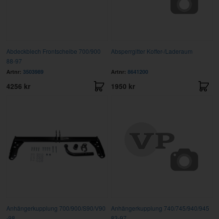
Abdeckblech Frontscheibe 700/900
Absperrgitter Koffer-/Laderaum
88-97
Artnr:
3503989
Artnr:
8641200
4256 kr
1950 kr
Anhängerkupplung 700/900/S90/V90
Anhängerkupplung 740/745/940/945
-98
83-97