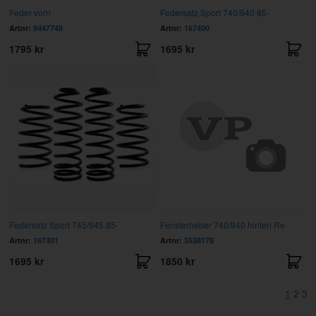
Feder vorn
Federsatz Sport 740/940 85-
Artnr:
9447748
Artnr:
167400
1795 kr
1695 kr
Federsatz Sport 745/945 85-
Fensterheber 740/940 hinten Re
Artnr:
167401
Artnr:
3538178
1695 kr
1850 kr
1
2
3