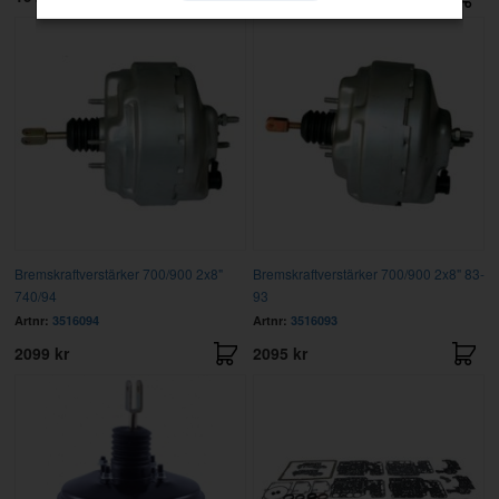
Bremskraftverstärker 700/900 2x8"
Bremskraftverstärker 700/900 2x8" 83-
740/94
93
Artnr:
3516094
Artnr:
3516093
2099 kr
2095 kr