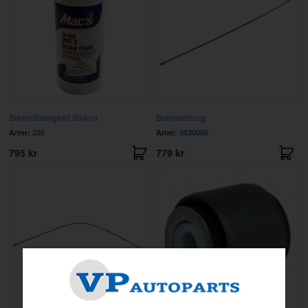
Bremsflüssigkeit Silikon
Bremsleitung
Artnr:
230
Artnr:
3530005
795 kr
779 kr