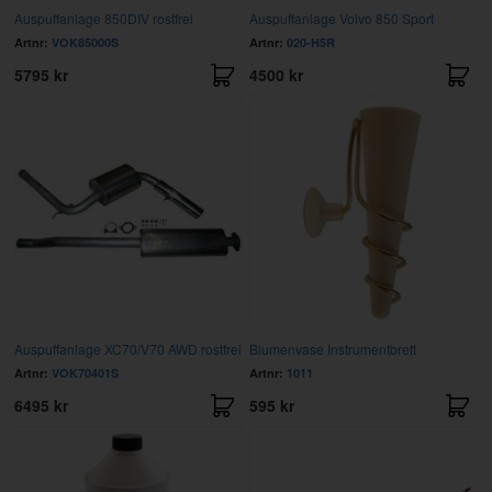
Auspuffanlage 850DIV rostfrei
Auspuffanlage Volvo 850 Sport
Artnr:
VOK85000S
Artnr:
020-H5R
5795 kr
4500 kr
Auspuffanlage XC70/V70 AWD rostfrei
Blumenvase Instrumentbrett
Artnr:
VOK70401S
Artnr:
1011
6495 kr
595 kr