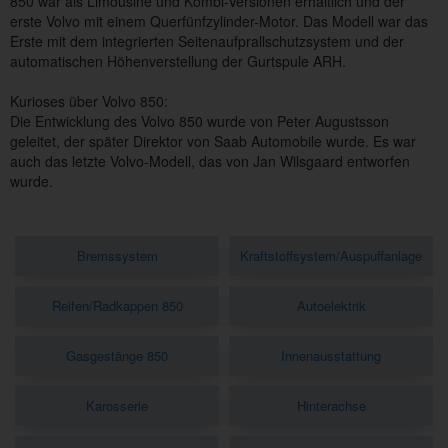
850 war als Limousine und Kombi-Versionen erhältlich und der
erste Volvo mit einem Querfünfzylinder-Motor. Das Modell war das
Erste mit dem integrierten Seitenaufprallschutzsystem und der
automatischen Höhenverstellung der Gurtspule ARH.
Kurioses über Volvo 850:
Die Entwicklung des Volvo 850 wurde von Peter Augustsson
geleitet, der später Direktor von Saab Automobile wurde. Es war
auch das letzte Volvo-Modell, das von Jan Wilsgaard entworfen
wurde.
Bremssystem
Kraftstoffsystem/Auspuffanlage
Reifen/Radkappen 850
Autoelektrik
Gasgestänge 850
Innenausstattung
Karosserie
Hinterachse