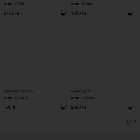
Artnr:
167601
Artnr:
167602
2195 kr
1850 kr
Gebläsemotor 850
Gehäuse re
Artnr:
6820812
Artnr:
3512423
795 kr
2363 kr
1
2
3