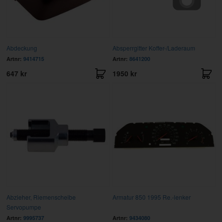
Abdeckung
Absperrgitter Koffer-/Laderaum
Artnr:
9414715
Artnr:
8641200
647 kr
1950 kr
Abzieher, Riemenscheibe
Armatur 850 1995 Re.-lenker
Servopumpe
Artnr:
9995737
Artnr:
9434080