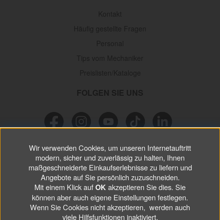
Kontakt
Häufig gestellte Fragen
Personal
Tips vom Mechaniker
Preislisten/Kataloge
FOLGEN SIE UNS
Wir verwenden Cookies, um unseren Internetauftritt
NEWSLETTER
modern, sicher und zuverlässig zu halten, Ihnen
maßgeschneiderte Einkaufserlebnisse zu liefern und
Verpassen Sie keine
Sonderaktionen, wichtigen Informationen und
Angebote auf Sie persönlich zuzuschneiden.
nützlichen Tips.
Mit einem Klick auf
akzeptieren Sie dies. Sie
OK
können aber auch eigene Einstellungen festlegen.
Wenn Sie Cookies nicht akzeptieren, werden auch
ABONNIEREN
viele Hilfsfunktionen inaktiviert.