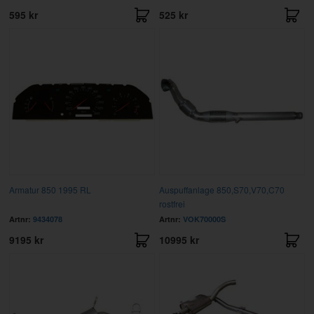
595 kr
525 kr
Armatur 850 1995 RL
Auspuffanlage 850,S70,V70,C70
rostfrei
Artnr:
9434078
Artnr:
VOK70000S
9195 kr
10995 kr