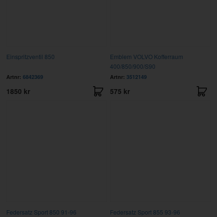
Einspritzventil 850
Emblem VOLVO Kofferraum
400/850/900/S90
Artnr:
6842369
Artnr:
3512149
1850 kr
575 kr
Federsatz Sport 850 91-96
Federsatz Sport 855 93-96