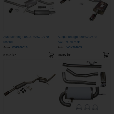
Auspuffanlage 850/C70/S70/V70
Auspuffanlage 850/S70/V70
rostfrei
AWD/XC70 rostf
Artnr:
VOK85001S
Artnr:
VOK70400S
5795 kr
9495 kr