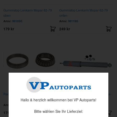
Gummistop Lenkarm Mopar 62-79
Gummistop Lenkarm Mopar 62-79
oben
unten
Artnr:
99103G
Artnr:
99119G
179 kr
249 kr
Radlager vorn innen
Shock absorber MOPAR KYB Gas-a-
just
Hallo & herzlich willkommen bei VP Autoparts!
Artnr:
A17
Artnr:
KG-4510
Bitte wählen Sie Ihr Lieferziel:
179 kr
895 kr