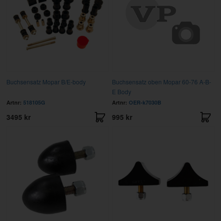
Buchsensatz Mopar B/E-body
Buchsensatz oben Mopar 60-76 A-B-
E Body
Artnr:
518105G
Artnr:
OER-k7030B
3495 kr
995 kr