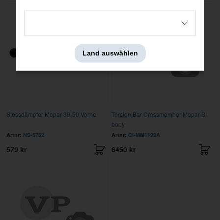
Land auswählen
Stossdämpfer Mopar 39-50 Vorne
Torsion Bar Crossmember Mopar B-
body
Artnr:
NS-5752
Artnr:
CI-MM1122A
579 kr
6450 kr