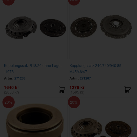
Kupplungssatz B18/20 ohne Lager
Kupplungssatz 240/740/940 85-
-1978
M45/46/47
Artnr:
271263
Artnr:
271267
1640 kr
1276 kr
(2050 kr)
(1595 kr)
20
20