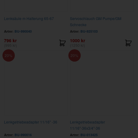
Lenksäule m Halterung 65-67
Servoschlauch GM Pumpe/GM
Schnecke
Artnr:
BU-990040
Artnr:
BU-925103
796 kr
1000 kr
(995 kr)
(1250 kr)
20
20
Lenkgetriebeadapter 11/16" -36
Lenkgetriebeadapter
11/16"-36x3/4"-36
Artnr:
BU-990016
Artnr:
BU-013425