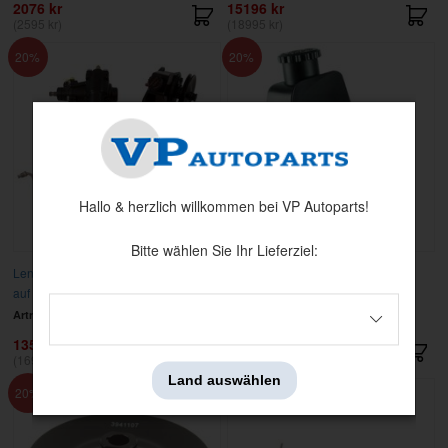
2076 kr
15196 kr
(2595 kr)
(18995 kr)
20
20
Hallo & herzlich willkommen bei VP Autoparts!
Bitte wählen Sie Ihr Lieferziel:
Lenkservosatz Mustang 68-69 V8 MS
P/S pump Ford SB, Saginaw w/o
auf PS
bracket
Artnr:
BU-999021
Artnr:
BU-800329
13596 kr
3276 kr
(16995 kr)
(4095 kr)
Land auswählen
20
20