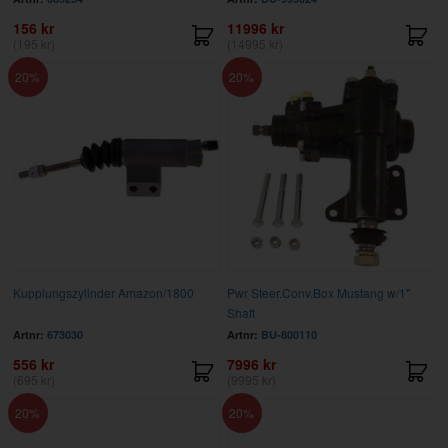
156 kr
11996 kr
(195 kr)
(14995 kr)
20
20
Kupplungszylinder Amazon/1800
Pwr Steer.Conv.Box Mustang w/1"
Shaft
Artnr:
673030
Artnr:
BU-800110
556 kr
7996 kr
(695 kr)
(9995 kr)
20
20