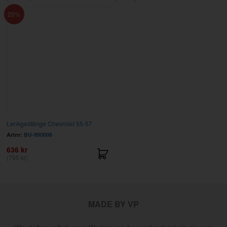
20
Lenkgestänge Chevrolet 55-57
Artnr:
BU-990008
636 kr
(795 kr)
MADE BY VP