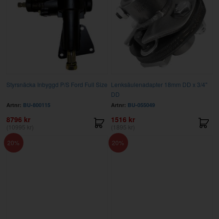
Styrsnäcka Inbyggd P/S Ford Full Size
Lenksäulenadapter 18mm DD x 3/4"
DD
Artnr:
BU-800115
Artnr:
BU-055049
8796 kr
1516 kr
(10995 kr)
(1895 kr)
20
20