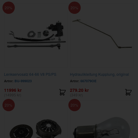
20
20
Lenkservosatz 64-66 V8 PS/PS
Hydraulikleitung Kupplung, original
Artnr:
BU-999023
Artnr:
667079OE
11996 kr
279.20 kr
(14995 kr)
(349 kr)
20
20