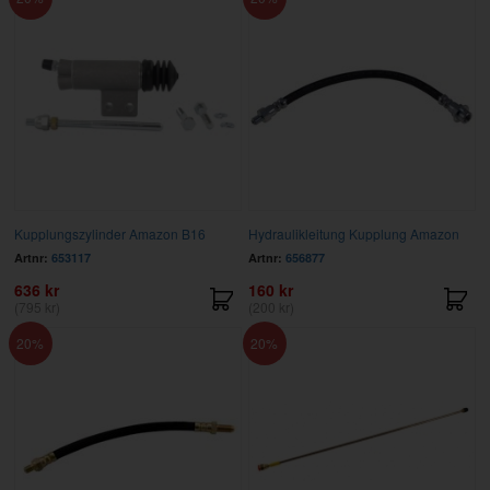
Kupplungszylinder Amazon B16
Hydraulikleitung Kupplung Amazon
Artnr:
653117
Artnr:
656877
636 kr
160 kr
(795 kr)
(200 kr)
20
20