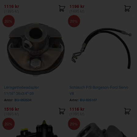
1116 kr
1196 kr
(1395 kr)
(1495 kr)
20
20
Lenkgetriebeadapter
Schlauch P/S Borgeson-Ford Servo
11/16"-36x3/4"-36
V8
Artnr:
BU-052534
Artnr:
BU-925107
1516 kr
1116 kr
(1895 kr)
(1395 kr)
20
20