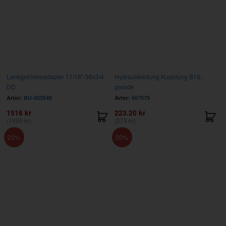
Lenkgetriebeadapter 11/16"-36x3/4-
Hydraulikleitung Kupplung B16,
DD
gerade
Artnr:
BU-052549
Artnr:
667079
1516 kr
223.20 kr
(1895 kr)
(279 kr)
20
20