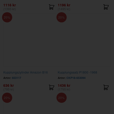
1116 kr
1196 kr
(1395 kr)
(1495 kr)
20
20
Kupplungszylinder Amazon B16
Kupplungssatz P1800 -1968
Artnr:
653117
Artnr:
CKP18-653094
636 kr
1436 kr
(795 kr)
(1795 kr)
20
20