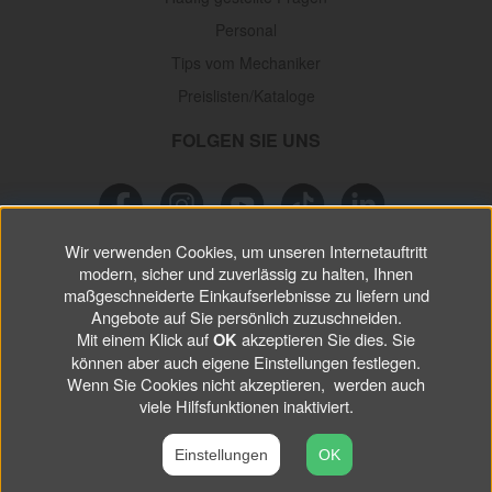
Personal
Tips vom Mechaniker
Preislisten/Kataloge
FOLGEN SIE UNS
Wir verwenden Cookies, um unseren Internetauftritt
NEWSLETTER
modern, sicher und zuverlässig zu halten, Ihnen
maßgeschneiderte Einkaufserlebnisse zu liefern und
Angebote auf Sie persönlich zuzuschneiden.
Verpassen Sie keine
Sonderaktionen, wichtigen Informationen und
Mit einem Klick auf
akzeptieren Sie dies. Sie
OK
nützlichen Tips.
können aber auch eigene Einstellungen festlegen.
Wenn Sie Cookies nicht akzeptieren, werden auch
ABONNIEREN
viele Hilfsfunktionen inaktiviert.
Einstellungen
OK
©
2026 VP Autoparts AB. All rights reserved.