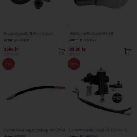
Kupplungssatz B16 mit Lager
Glühbirne Rücklicht 64-69
Artnr:
651961OE
Artnr:
BULB1142
2396 kr
23.20 kr
(2995 kr)
(29 kr)
20
20
Hydraulikleitung Kupplung 1800/164
Lenkservosatz 68-69 V8 PS bis PS
Artnr:
665254
Artnr:
BU-999024