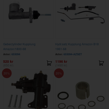
Geberzylinder Kupplung
Hydr.satz Kupplung Amazon B18
Amazon/1800-68
1961-68
Artnr:
653094
Artnr:
653094-AZSET
520 kr
1196 kr
(650 kr)
(1495 kr)
20
20