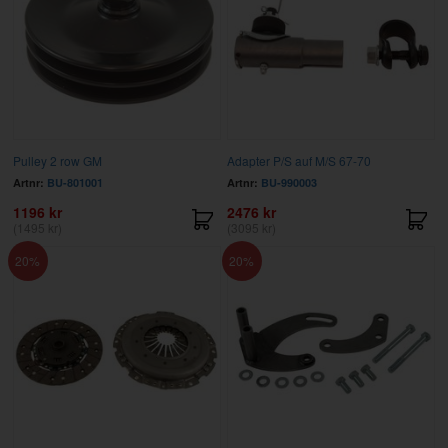
Pulley 2 row GM
Adapter P/S auf M/S 67-70
Artnr:
BU-801001
Artnr:
BU-990003
1196 kr
2476 kr
(1495 kr)
(3095 kr)
20
20