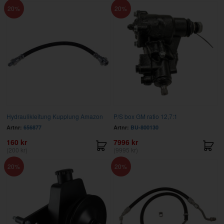
20
20
Hydraulikleitung Kupplung Amazon
P/S box GM ratio 12,7:1
Artnr:
656877
Artnr:
BU-800130
160 kr
7996 kr
(200 kr)
(9995 kr)
20
20