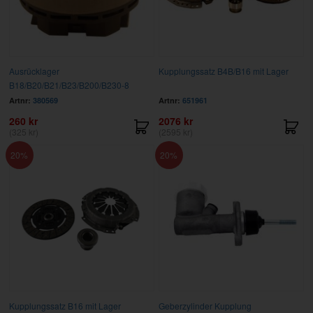
Ausrücklager
Kupplungssatz B4B/B16 mit Lager
B18/B20/B21/B23/B200/B230-8
Artnr:
380569
Artnr:
651961
260 kr
2076 kr
(325 kr)
(2595 kr)
20
20
Kupplungssatz B16 mit Lager
Geberzylinder Kupplung