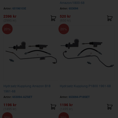
Amazon/1800-68
Artnr:
651961OE
Artnr:
653094
2396 kr
520 kr
(2995 kr)
(650 kr)
20
20
Hydr.satz Kupplung Amazon B18
Hydr.satz Kupplung P1800 1961-68
1961-68
Artnr:
653094-AZSET
Artnr:
653094-P18SET
1196 kr
1196 kr
(1495 kr)
(1495 kr)
20
20