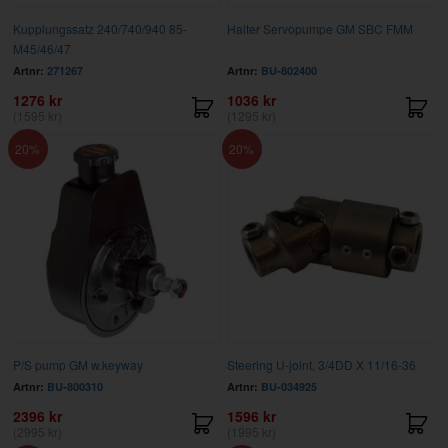
Kupplungssatz 240/740/940 85-
Halter Servopumpe GM SBC FMM
M45/46/47
Artnr:
271267
Artnr:
BU-802400
1276 kr
1036 kr
(1595 kr)
(1295 kr)
20
20
P/S pump GM w.keyway
Steering U-joint, 3/4DD X 11/16-36
Artnr:
BU-800310
Artnr:
BU-034925
2396 kr
1596 kr
(2995 kr)
(1995 kr)