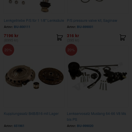
Lenkgetriebe P/S für 1 1/8" Lenksäule
P/S pressure valve kit, Saginaw
Artnr:
BU-800111
Artnr:
BU-899001
7196 kr
316 kr
(8995 kr)
(395 kr)
20
20
Kupplungssatz B4B/B16 mit Lager
Lenkservosatz Mustang 64-66 V8 Ms
bis PS
Artnr:
651961
Artnr:
BU-999020