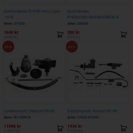
Kupplungssatz B18/20 ohne Lager
Ausrücklager
-1978
B18/B20/B21/B23/B200/B230-8
Artnr:
271263
Artnr:
380569
1640 kr
260 kr
(2050 kr)
(325 kr)
20
20
Lenkservosatz Chevrolet 58-64
Kupplungssatz Amazon 62 -68
Artnr:
BU-999014
Artnr:
CKAZ-653094
11996 kr
1436 kr
(14995 kr)
(1795 kr)