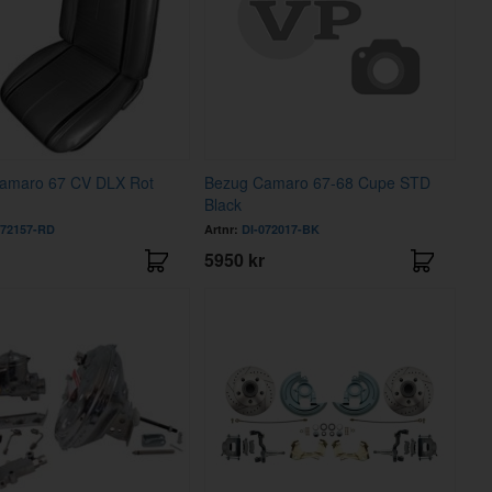
amaro 67 CV DLX Rot
Bezug Camaro 67-68 Cupe STD
Black
072157-RD
Artnr:
DI-072017-BK
5950 kr