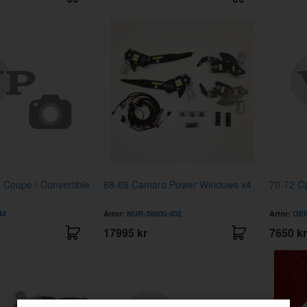
Coupe / Convertible
68-69 Camaro Power Windows x4
70-72 C
44
Artnr:
NUR-36800-402
Artnr:
OER
17995 kr
7650 kr