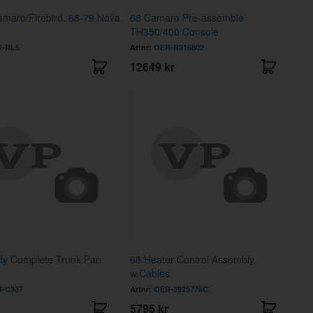
maro/Firebird, 68-79 Nova
68 Camaro Pre-assemble
TH350/400 Console
-RL5
Artnr:
OER-R316802
12649 kr
dy Complete Trunk Pan
68 Heater Control Assembly
w.Cables
-C337
Artnr:
OER-3925776C
5795 kr