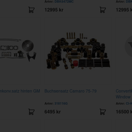
Artnr:
DBK6472MC
Artnr:
DBK
12995 kr
12995 
nkonv.satz hinten GM
Buchsensatz Camaro 75-79
Converti
Window
Artnr:
318116G
Artnr:
CI-
6495 kr
16500 