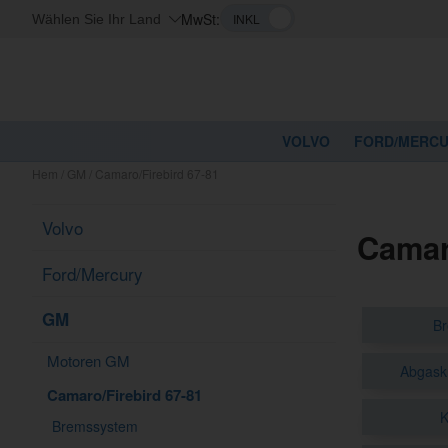
MwSt:
Wählen Sie Ihr Land
VOLVO
FORD/MERC
Hem
/
GM
/
Camaro/Firebird 67-81
Volvo
Camar
Ford/Mercury
GM
B
Motoren GM
Abgas
Camaro/Firebird 67-81
K
Bremssystem