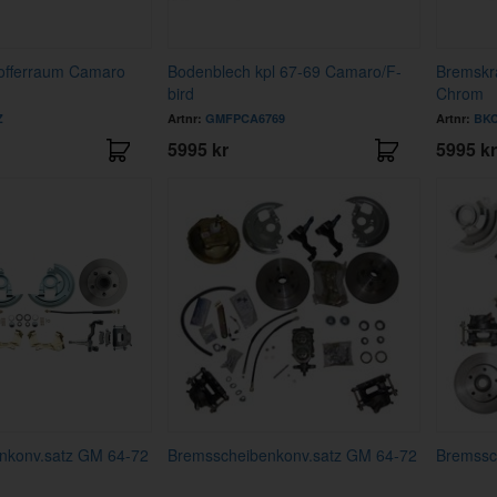
offerraum Camaro
Bodenblech kpl 67-69 Camaro/F-
Bremskr
bird
Chrom
Z
Artnr:
GMFPCA6769
Artnr:
BKC
5995 kr
5995 kr
nkonv.satz GM 64-72
Bremsscheibenkonv.satz GM 64-72
Bremssc