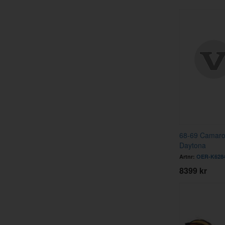
68-69 Camaro 
Daytona
Artnr:
OER-K628
8399 kr