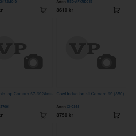
6472MC-D
Artnr:
RSD-AFXRD01S
kr
8619 kr
ble top Camaro 67-69Glass
Cowl induction kit Camaro 69 (350)
K57001
Artnr:
CI-C688
kr
8750 kr