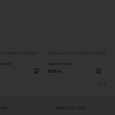
nel Camaro 68-69 DLX
Door panel Camaro 68-69 DLX Red
-K62801
Artnr:
OER-K62802
8295 kr
1
2
3
 UNS
NEWSLETTER