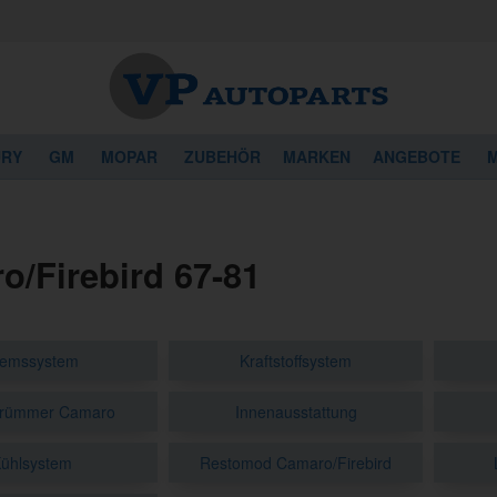
URY
GM
MOPAR
ZUBEHÖR
MARKEN
ANGEBOTE
M
o/Firebird 67-81
remssystem
Kraftstoffsystem
krümmer Camaro
Innenausstattung
ühlsystem
Restomod Camaro/Firebird