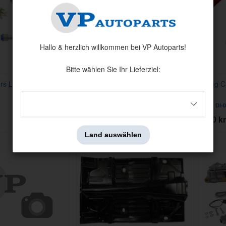
Hallo & herzlich willkommen bei VP Autoparts!
Bitte wählen Sie Ihr Lieferziel:
rs Lockup GM
Bezug Camaro 1968 CV DLX Rot
Bezug C
Artnr:
DI-072363-RD
Artnr:
DI-
8350 kr
8350 kr
Land auswählen