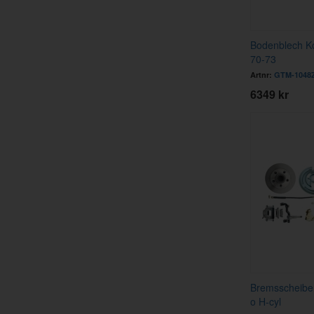
Bodenblech K
70-73
Artnr:
GTM-1048
6349 kr
Bremsscheibe
o H-cyl