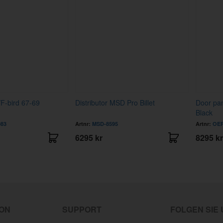
F-bird 67-69
Distributor MSD Pro Billet
Door pa
Black
083
Artnr:
MSD-8595
Artnr:
OER
6295 kr
8295 kr
ION
SUPPORT
FOLGEN SIE