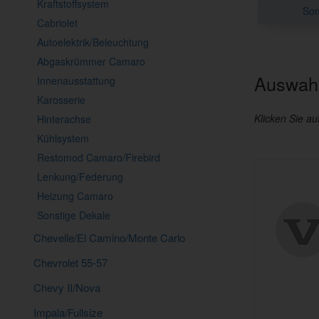
Kraftstoffsystem
Son
Cabriolet
Autoelektrik/Beleuchtung
Abgaskrümmer Camaro
Auswahl
Innenausstattung
Karosserie
Klicken Sie au
Hinterachse
Kühlsystem
Restomod Camaro/Firebird
Lenkung/Federung
Heizung Camaro
Sonstige Dekale
Chevelle/El Camino/Monte Carlo
Chevrolet 55-57
Chevy II/Nova
Impala/Fullsize