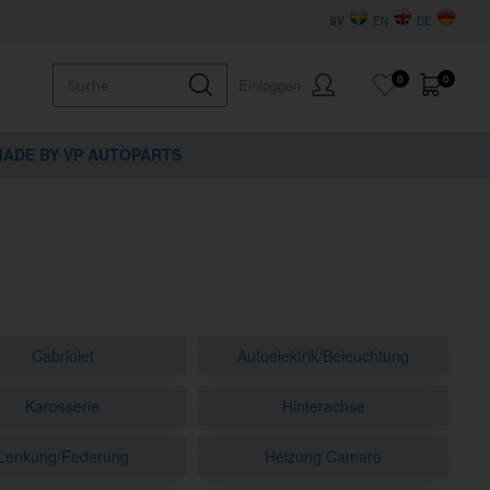
SV
EN
DE
0
0
Einloggen
ADE BY VP AUTOPARTS
Cabriolet
Autoelektrik/Beleuchtung
Karosserie
Hinterachse
Lenkung/Federung
Heizung Camaro