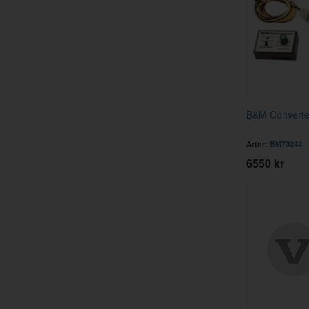
B&M Converte
Artnr:
BM70244
6550 kr