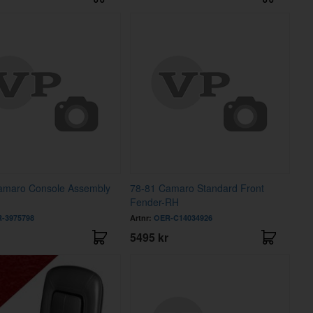
amaro Console Assembly
78-81 Camaro Standard Front
Fender-RH
-3975798
Artnr:
OER-C14034926
5495 kr