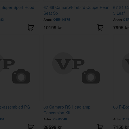
 Super Sport Hood
67-69 Camaro/Firebird Coupe Rear
67-81 Ca
Seat Sp
5 Leaf
483
Artnr:
OER-14875
Artnr:
OER
10199 kr
7995 kr
e-assembled PG
68 Camaro RS Headlamp
68 F-Bo
Conversion Kit
804
Artnr:
CI-R5048
Artnr:
OER
28599 kr
7150 kr