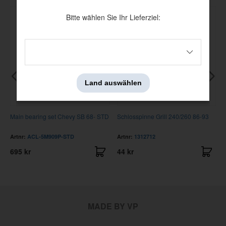
Bitte wählen Sie Ihr Lieferziel:
Land auswählen
Main bearing set Chevy SB 68- STD
Schlosspinne Grill 240/260 86-93
Artnr:
ACL-5M909P-STD
Artnr:
1312712
695 kr
44 kr
MADE BY VP