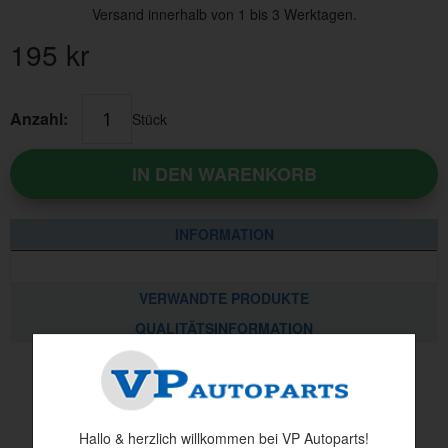
Versand innerhalb von 1 bis 3 Werktagen.
195
kr
Anzahl:
Stück
IN DEN WARENKORB
INFORMATION
VERWANDTE PRODUKTE
QUALITÄTSINFORMATION
Andere haben auch angesehen
Hallo & herzlich willkommen bei VP Autoparts!