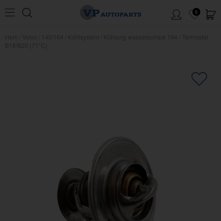
0
Hem
/
Volvo
/
140/164
/
Kühlsystem
/
Kühlung wasserpumpe 164
/
Termostat
B18/B20 (71°C)