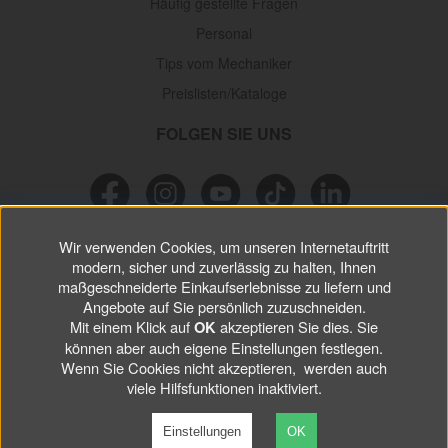
Häufig gestellte Fragen
Personal
Tips vom Mechaniker
Preislisten/Kataloge
FOLGEN SIE UNS
Wir verwenden Cookies, um unseren Internetauftritt
NEWSLETTER
modern, sicher und zuverlässig zu halten, Ihnen
maßgeschneiderte Einkaufserlebnisse zu liefern und
Verpassen Sie keine
Sonderaktionen, wichtigen Informationen und
Angebote auf Sie persönlich zuzuschneiden.
nützlichen Tips.
Mit einem Klick auf
akzeptieren Sie dies. Sie
OK
können aber auch eigene Einstellungen festlegen.
Wenn Sie Cookies nicht akzeptieren, werden auch
ABONNIEREN
viele Hilfsfunktionen inaktiviert.
Einstellungen
OK
©
2026 VP Autoparts AB. All rights reserved.