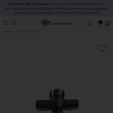
Am Freitag, den 14. August,
ist unser kundenservice telefonisch nicht
erreichbar, da wir auf dem Vallåkraträffen sind. Sie können uns stattdessen
gerne per e-mail kontaktieren. Vielen dank für ihr verständnis!
0
Hem
/
Volvo
/
240/260
/
Karosserie
/
Zierleisten
/
Zierleiste 245 1986-93
/
Clips
Schweller 240/260 Plastik