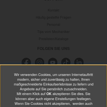
Kontakt
Häufig gestellte Fragen
Personal
Tips vom Mechaniker
Preislisten/Kataloge
FOLGEN SIE UNS
Wir verwenden Cookies, um unseren Internetauftritt
NEWSLETTER
modern, sicher und zuverlässig zu halten, Ihnen
maßgeschneiderte Einkaufserlebnisse zu liefern und
Verpassen Sie keine
Sonderaktionen, wichtigen Informationen und
Angebote auf Sie persönlich zuzuschneiden.
nützlichen Tips.
Mit einem Klick auf
akzeptieren Sie dies. Sie
OK
können aber auch eigene Einstellungen festlegen.
Wenn Sie Cookies nicht akzeptieren, werden auch
ABONNIEREN