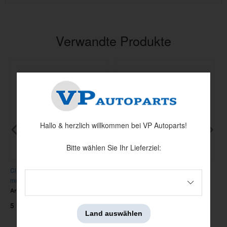
Verwandte Produkte
Hallo & herzlich willkommen bei VP Autoparts!
Bitte wählen Sie Ihr Lieferziel:
Clips Grillrahmen, Türen, Leisten
Clips Zierleiste 240 79-90 weiss
V
mm 240
B
Artnr:
1312092
Artnr:
1254848
A
5 kr
35 kr
4
Land auswählen