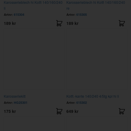
Karosserieblech hi Kotfl 140/160/240
Karosserieblech hi Kotfl 140/160/240
li
re
Artnr:
615304
Artnr:
615305
189 kr
189 kr
Karosseriekitt
Kotfl.-kante 140/240 4/5tg kpl hi li
Artnr:
HG25301
Artnr:
615302
175 kr
649 kr