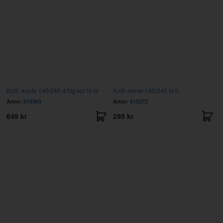
Kotfl.-kante 140/240 4/5tg kpl hi re
Kotfl.-kante 140/240 hi li
Artnr:
615303
Artnr:
615272
649 kr
295 kr