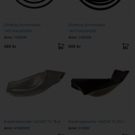
Dichtung Sonnendach
Dichtung Sonnendach
140/164/240/260
140/164/240/260
Artnr:
1255335
Artnr:
1255334
469 kr
695 kr
Ersatzradsmulde 140/240 74-78 re
Ersatzradsmulde 140/240 74-93 li
Artnr:
615283OE
Artnr:
615282