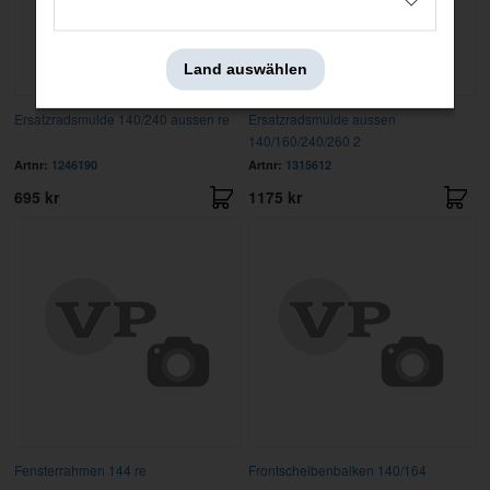
Land auswählen
Ersatzradsmulde 140/240 aussen re
Ersatzradsmulde aussen
140/160/240/260 2
Artnr:
1246190
Artnr:
1315612
695 kr
1175 kr
Fensterrahmen 144 re
Frontscheibenbalken 140/164