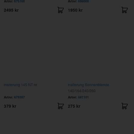
Artnr:
675168
Artnr:
686008
2495 kr
1950 kr
Halterung 145 NT re
Halterung Sonnenblende
140/164/240/260
Artnr:
679357
Artnr:
681101
379 kr
275 kr