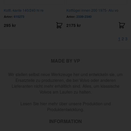
Kotfl.-kante 140/240 hi re
Kotflügel innen 200 1975- Alu vo
Artnr:
615273
Artnr:
2339-2340
295 kr
2175 kr
1
2
3
MADE BY VP
Wir stellen selbst neue Werkzeuge her und entwickeln sie, um
Ersatzteile zu produzieren, die bei Volvo oder anderen
Lieferanten nicht mehr erhältlich sind. Alles, um klassische
Volvos am Laufen zu halten.
Lesen Sie hier mehr über unsere Produktion und
Produktentwicklung.
INFORMATION