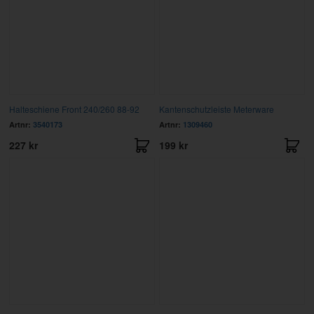
Halteschiene Front 240/260 88-92
Kantenschutzleiste Meterware
Artnr:
3540173
Artnr:
1309460
227 kr
199 kr