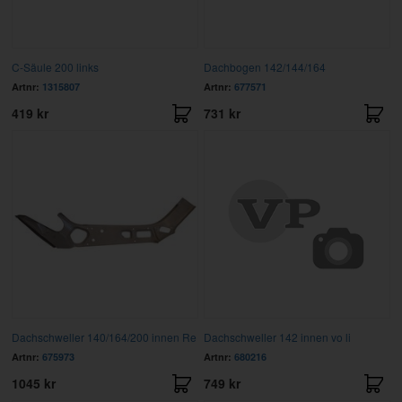
C-Säule 200 links
Dachbogen 142/144/164
Artnr:
1315807
Artnr:
677571
419 kr
731 kr
Dachschweller 140/164/200 innen Re
Dachschweller 142 innen vo li
Artnr:
675973
Artnr:
680216
1045 kr
749 kr