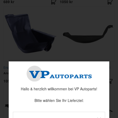
689 kr
1050 kr
Ersatzradsmulde 140/240 74-93 re
Ersatzradsmulde 140/240 aussen li
Artnr:
615283
Artnr:
1246189
1050 kr
695 kr
Hallo & herzlich willkommen bei VP Autoparts!
Bitte wählen Sie Ihr Lieferziel: