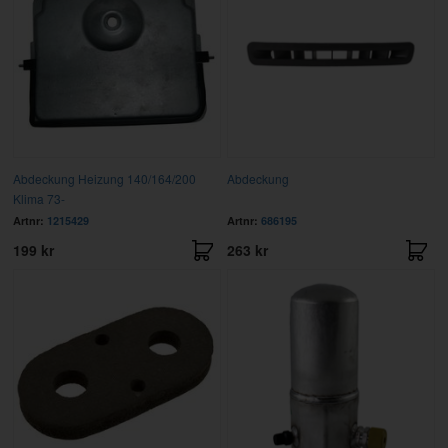
Abdeckung Heizung 140/164/200
Abdeckung
Klima 73-
Artnr:
1215429
Artnr:
686195
199 kr
263 kr