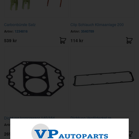
Carbonbürste Satz
Clip Schlauch Klimaanlage 200
Artnr:
1234816
Artnr:
3540789
539 kr
114 kr
Dichtung kompressor 140/164
Dichtung Ventildeckel re
Artnr:
688720
Artnr:
1271484
269 kr
323 kr