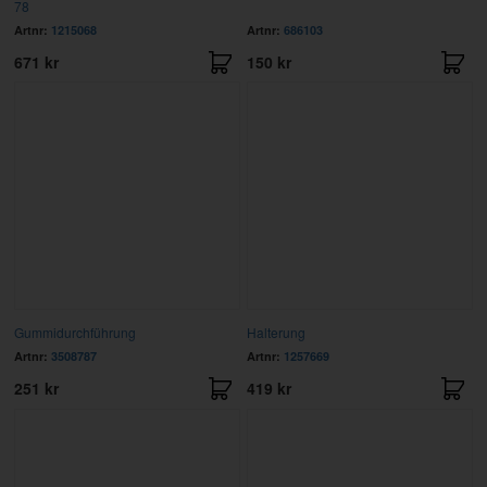
78
Artnr:
1215068
Artnr:
686103
671 kr
150 kr
Gummidurchführung
Halterung
Artnr:
3508787
Artnr:
1257669
251 kr
419 kr