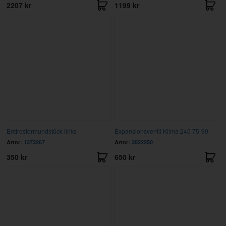
2207 kr
1199 kr
Entfrostermundstück links
Expansionsventil Klima 240 75-90
Artnr:
1373267
Artnr:
3522250
350 kr
650 kr