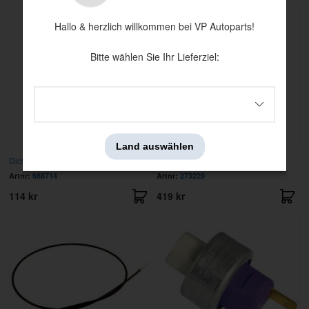
Hallo & herzlich willkommen bei VP Autoparts!
Bitte wählen Sie Ihr Lieferziel:
Land auswählen
Dichtung
Dichtungssatz kompressor A/C
Artnr:
688714
Artnr:
273229
114 kr
419 kr