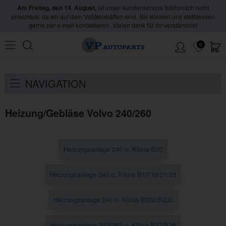
Am Freitag, den 14. August,
ist unser kundenservice telefonisch nicht
erreichbar, da wir auf dem Vallåkraträffen sind. Sie können uns stattdessen
gerne per e-mail kontaktieren. Vielen dank für ihr verständnis!
0
Hem
/
Volvo
/
240/260
/
Heizung/Gebläse
NAVIGATION
Heizung/Gebläse Volvo 240/260
Heizungsanlage 240 o. Klima B20
Heizungsanlage 240 o. Klima B17/19/21/23
Heizungsanlage 240 o. Klima B200/B230
Heizungsanlage 240/260 o. Klima B27/B28