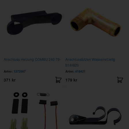
Anschluss Heizung COMBU 240 79-
Anschlusstutzen Wasserret.leitg
B18/B20
Artnr:
1373567
Artnr:
418421
371 kr
179 kr