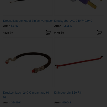
Drosselklappenkabel Einfachvergaser
Druckgeber A/C 240/740/940
Artnr:
55192
Artnr:
1259519
169 kr
279 kr
Druckschlauch 240 Klimaanlage 91-
Dränagerohr B20 73-
92
Artnr:
3540604
Artnr:
460048