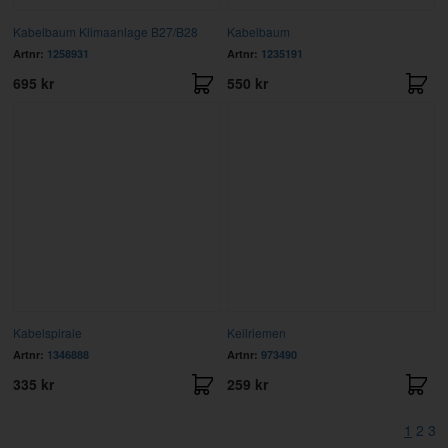
Kabelbaum Klimaanlage B27/B28
Kabelbaum
Artnr:
1258931
Artnr:
1235191
695 kr
550 kr
Kabelspirale
Keilriemen
Artnr:
1346888
Artnr:
973490
335 kr
259 kr
1
2
3