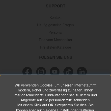
SUPPORT
Kontakt
Häufig gestellte Fragen
Personal
Tips vom Mechaniker
Preislisten/Kataloge
FOLGEN SIE UNS
Wir verwenden Cookies, um unseren Internetauftritt
NEWSLETTER
modern, sicher und zuverlässig zu halten, Ihnen
maßgeschneiderte Einkaufserlebnisse zu liefern und
Verpassen Sie keine
Sonderaktionen, wichtigen Informationen und
Angebote auf Sie persönlich zuzuschneiden.
nützlichen Tips.
Mit einem Klick auf
akzeptieren Sie dies. Sie
OK
können aber auch eigene Einstellungen festlegen.