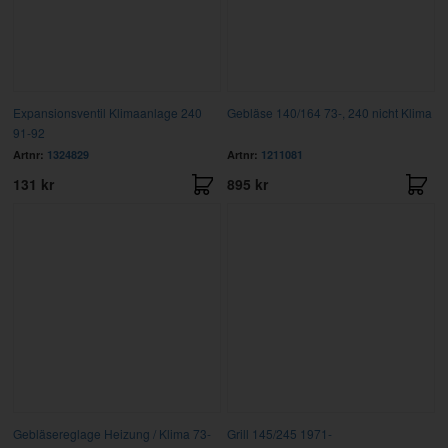
Expansionsventil Klimaanlage 240
Gebläse 140/164 73-, 240 nicht Klima
91-92
Artnr:
1324829
Artnr:
1211081
131 kr
895 kr
Gebläsereglage Heizung / Klima 73-
Grill 145/245 1971-