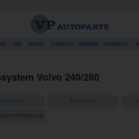
URY
GM
MOPAR
ZUBEHÖR
MARKEN
ANGEBOTE
M
system Volvo 240/260
emse hinten
Bremse vorn
H
ylinder/Bremsleitung