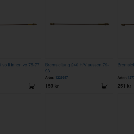
 vo li innen vo 75-77
Bremsleitung 240 H/V aussen 79-
Bremslei
93
Artnr:
1229857
Artnr:
127
150 kr
251 kr