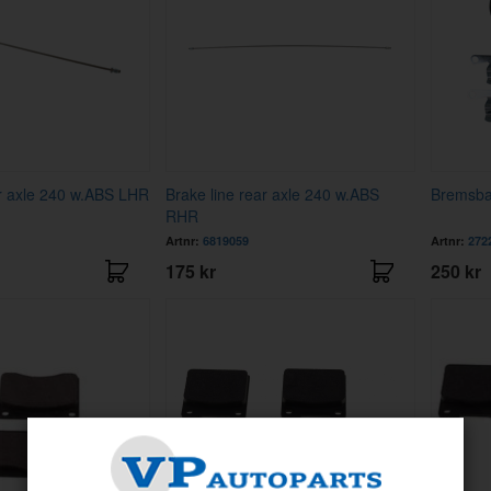
ar axle 240 w.ABS LHR
Brake line rear axle 240 w.ABS
Bremsba
RHR
Artnr:
6819059
Artnr:
272
175 kr
250 kr