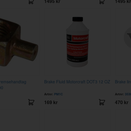
1495 kr
1495 kr
remsehandtag
Brake Fluid Motorcraft DOT3 12 OZ
Brake li
00
Artnr:
PM1C
Artnr:
353
169 kr
470 kr