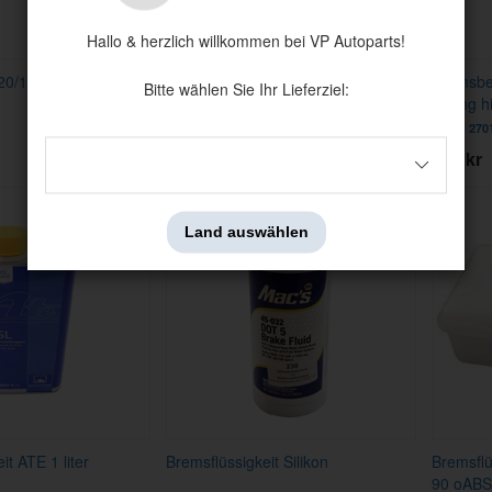
Hallo & herzlich willkommen bei VP Autoparts!
20/1800/140/240 vo
Bremsbelag 18/140/164/200 Girl.hi
Bremsbe
Bitte wählen Sie Ihr Lieferziel:
Kerami
Girling h
Artnr:
270164C
Artnr:
270
199 kr
165 kr
Land auswählen
it ATE 1 liter
Bremsflüssigkeit Silikon
Bremsflü
90 oABS