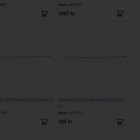
6007
Artnr:
6819772
1667 kr
tg 240 Hauptbr.zyl-Verzw hi
Bremsleitg 240 Hauptbr.zyl-Verzw
vo
7118
Artnr:
1277117
189 kr