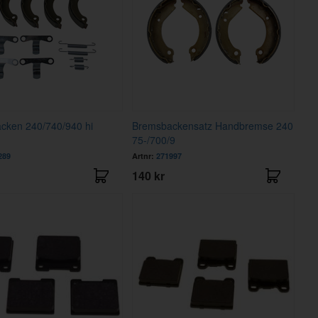
cken 240/740/940 hi
Bremsbackensatz Handbremse 240
75-/700/9
289
Artnr:
271997
140 kr