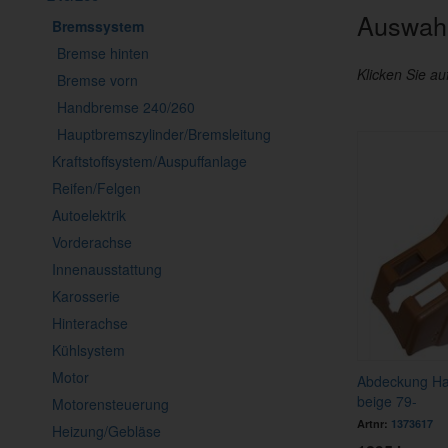
Auswahl
Bremssystem
Bremse hinten
Klicken Sie au
Bremse vorn
Handbremse 240/260
Hauptbremszylinder/Bremsleitung
Kraftstoffsystem/Auspuffanlage
Reifen/Felgen
Autoelektrik
Vorderachse
Innenausstattung
Karosserie
Hinterachse
Kühlsystem
Motor
Abdeckung Ha
beige 79-
Motorensteuerung
Artnr:
1373617
Heizung/Gebläse