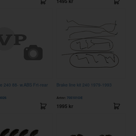
1495 kr
ne 240 88- w.ABS Frt-rear
Brake line kit 240 1979-1993
0026
Artnr:
705101OE
1995 kr