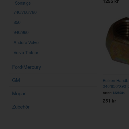
1295 kr
Sonstige
740/760/780
850
940/960
Andere Volvo
Volvo Traktor
Ford/Mercury
GM
Bolzen Handb
240/850/X90-
Mopar
Artnr:
1228984
251 kr
Zubehör