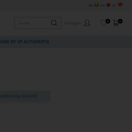
SV
EN
DE
0
0
Einloggen
ADE BY VP AUTOPARTS
andbremse 240/260