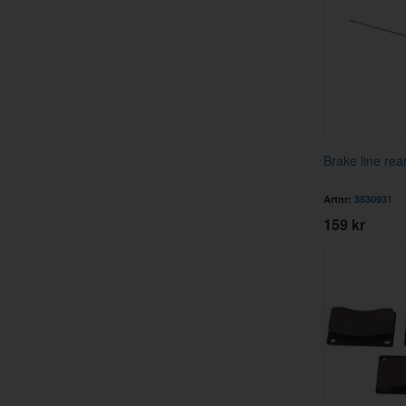
Brake line re
Artnr:
3530931
159 kr