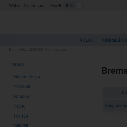
MwSt:
Wählen Sie Ihr Land
VOLVO
FORD/MERC
Hem
/
Volvo
/
240/260
/
Bremssystem
Volvo
Brems
Motoren Volvo
PV/Duett
Br
Amazon
Hauptbremsz
P1800
140/164
240/260