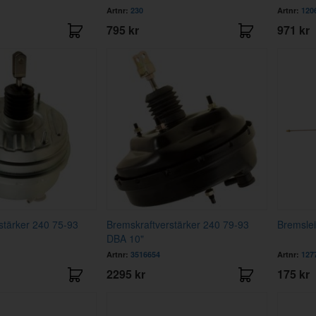
Artnr:
230
Artnr:
120
795 kr
971 kr
stärker 240 75-93
Bremskraftverstärker 240 79-93
Bremslei
DBA 10"
Artnr:
3516654
Artnr:
127
2295 kr
175 kr