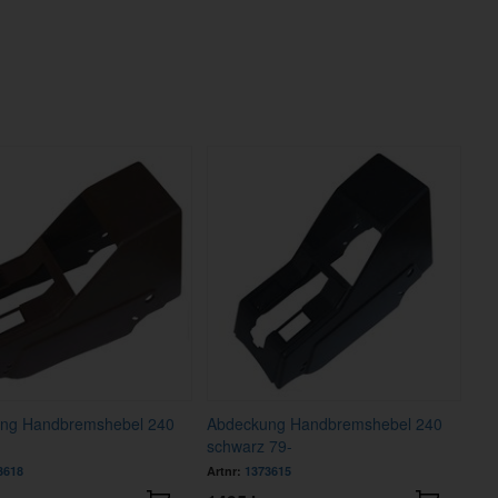
ng Handbremshebel 240
Abdeckung Handbremshebel 240
schwarz 79-
3618
Artnr:
1373615