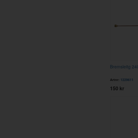
Bremsleitg 240
Artnr:
1229611
150 kr