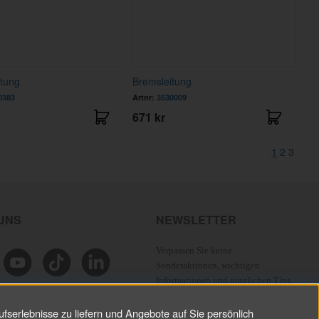
tung
Bremsleitung
0383
Artnr:
3530009
671 kr
1
2
3
 UNS
NEWSLETTER
Verpassen Sie keine
Sonderaktionen, wichtigen
Informationen und nützlichen Tips.
fserlebnisse zu liefern und Angebote auf Sie persönlich