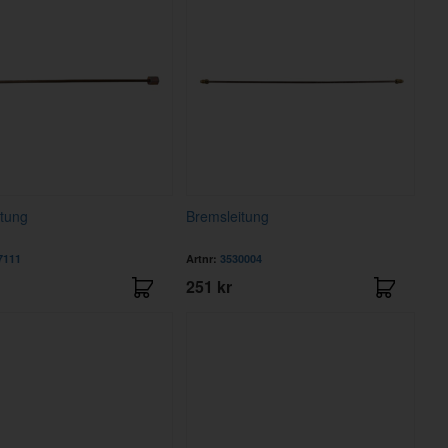
tung
Bremsleitung
7111
Artnr:
3530004
251 kr