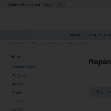
MwSt:
Wählen Sie Ihr Land
VOLVO
FORD/MERC
Hem
/
Volvo
/
240/260
/
Karosserie
/
Reparaturblech Boden
Volvo
Repar
Motoren Volvo
PV/Duett
Amazon
Rep.-ble
P1800
140/164
240/260