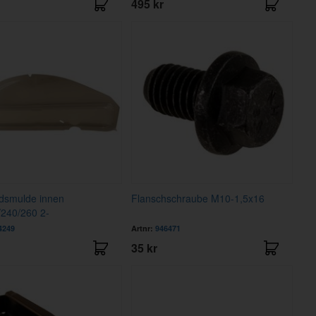
495 kr
adsmulde innen
Flanschschraube M10-1,5x16
/240/260 2-
4249
Artnr:
946471
35 kr