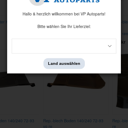
Hallo & herzlich willkommen bei VP Autoparts!
ter Kühler 240 75-93
Rep.-blech 145 67-74/245 -85 li
Rep.-blec
Bitte wählen Sie Ihr Lieferziel:
Artnr:
676982
Artnr:
131
269 kr
235 kr
Land auswählen
oden 140/240 72-93
Rep.-blech Boden 140/240 72-93
Rep.-ble
vo re
re