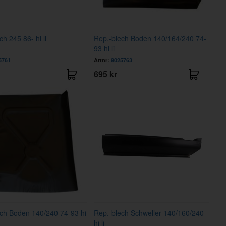
h 245 86- hi li
Rep.-blech Boden 140/164/240 74-
93 hi li
5761
Artnr:
9025763
695 kr
ch Boden 140/240 74-93 hi
Rep.-blech Schweller 140/160/240
hi li