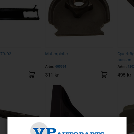
 79-93
Mutterplatte
Querträg
aussen
Artnr:
685634
Artnr:
120
311 kr
495 kr