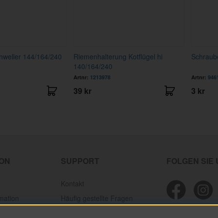
hweller 144/164/240
Riemenhalterung Kotflügel hi
Schraub
140/164/240
Artnr:
1213978
Artnr:
946
39 kr
3 kr
ION
SUPPORT
FOLGEN SIE
Kontakt
mation
Häufig gestellte Fragen
ion
Personal