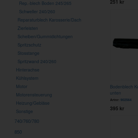
251 kr
Rep.-blech Boden 245/265
Schweller 240/260
Reparaturblech Karosserie/Dach
Zierleisten
Scheiben/Gummidichtungen
Spritzschutz
Stosstange
Spritzwand 240/260
Hinterachse
Kühlsystem
Motor
Bodenblech Ko
unten
Motorensteuerung
Artnr:
902564
Heizung/Gebläse
395 kr
Sonstige
740/760/780
850