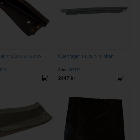
er 140/240 67-93 vo
Querträger 145/245 hi oben
2113
Artnr:
677511
2447 kr