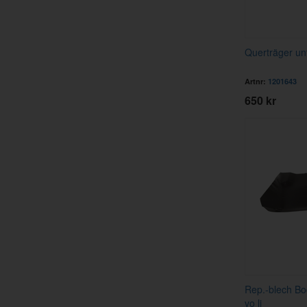
Querträger un
Artnr:
1201643
650 kr
Rep.-blech B
vo li