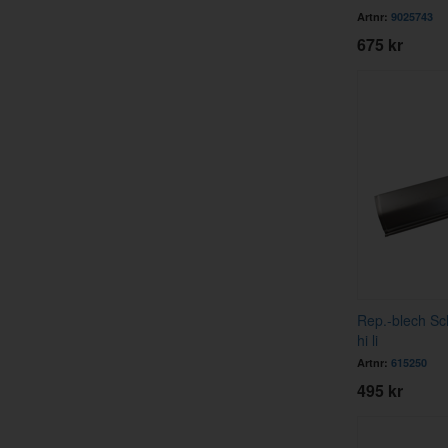
Artnr:
9025743
675 kr
Rep.-blech Sc
hi li
Artnr:
615250
495 kr