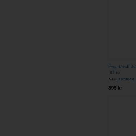
Rep.-blech Sc
-93 re
Artnr:
1201961R
895 kr