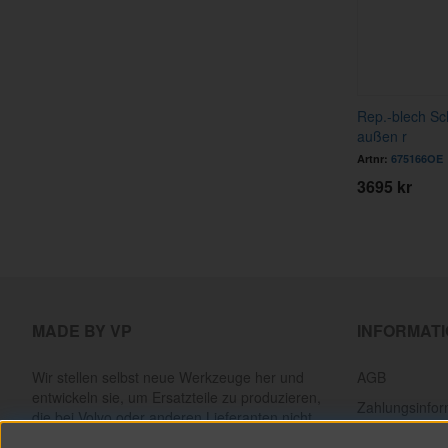
Rep.-blech Sc
außen r
Artnr:
675166OE
3695 kr
MADE BY VP
INFORMAT
Wir stellen selbst neue Werkzeuge her und
AGB
entwickeln sie, um Ersatzteile zu produzieren,
Zahlungsinfor
die bei Volvo oder anderen Lieferanten nicht
mehr erhältlich sind. Alles, um klassische Volvos
Lieferinformat