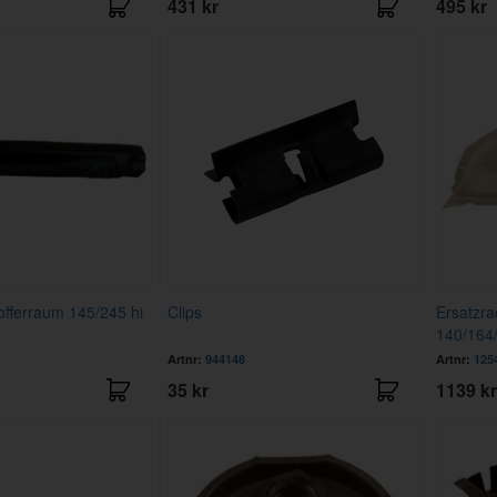
431 kr
495 kr
fferraum 145/245 hi
Clips
Ersatzr
140/164
Artnr:
944148
Artnr:
125
35 kr
1139 kr