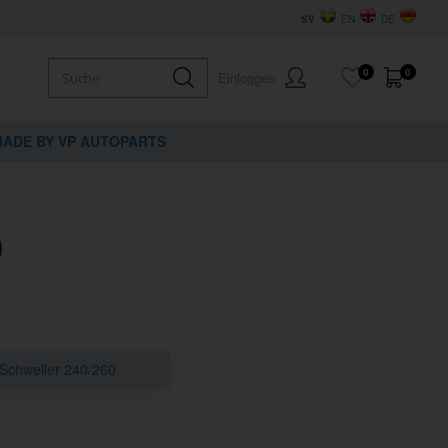
SV
EN
DE
0
0
Einloggen
ADE BY VP AUTOPARTS
0
Schweller 240/260