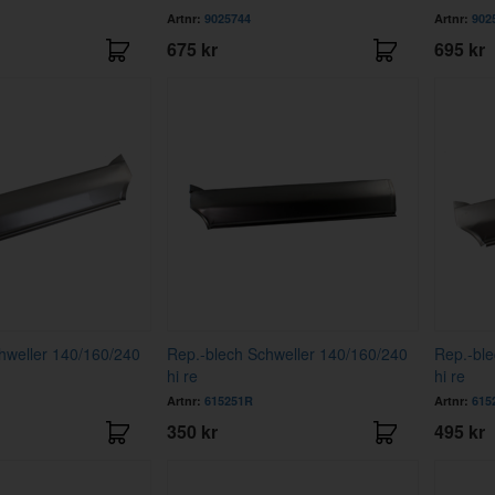
Artnr:
9025744
Artnr:
902
675 kr
695 kr
hweller 140/160/240
Rep.-blech Schweller 140/160/240
Rep.-ble
hi re
hi re
Artnr:
615251R
Artnr:
615
350 kr
495 kr