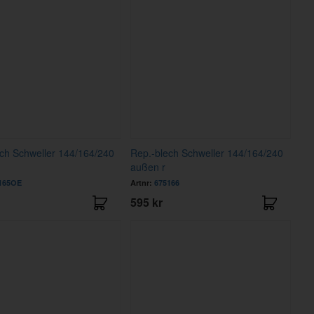
ch Schweller 144/164/240
Rep.-blech Schweller 144/164/240
außen r
165OE
Artnr:
675166
595 kr