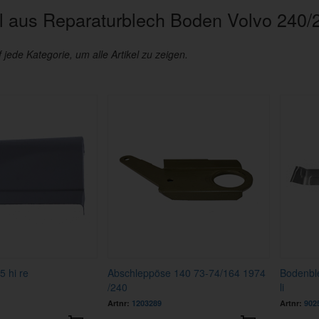
 aus Reparaturblech Boden Volvo 240/
f jede Kategorie, um alle Artikel zu zeigen.
 hi re
Abschleppöse 140 73-74/164 1974
Bodenbl
/240
li
Artnr:
1203289
Artnr:
902