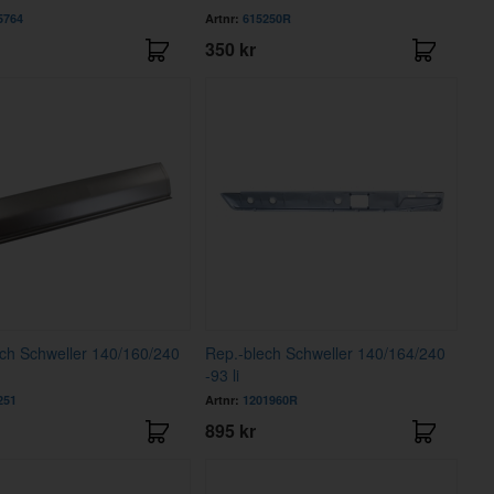
5764
Artnr:
615250R
350 kr
ch Schweller 140/160/240
Rep.-blech Schweller 140/164/240
-93 li
251
Artnr:
1201960R
895 kr