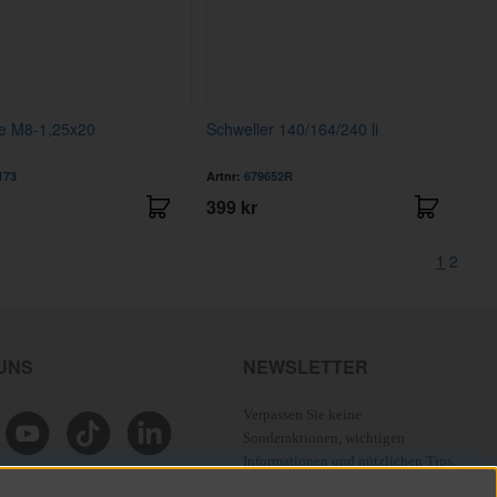
e M8-1,25x20
Schweller 140/164/240 li
173
Artnr:
679652R
399 kr
1
2
 UNS
NEWSLETTER
Verpassen Sie keine
Sonderaktionen, wichtigen
Informationen und nützlichen Tips.