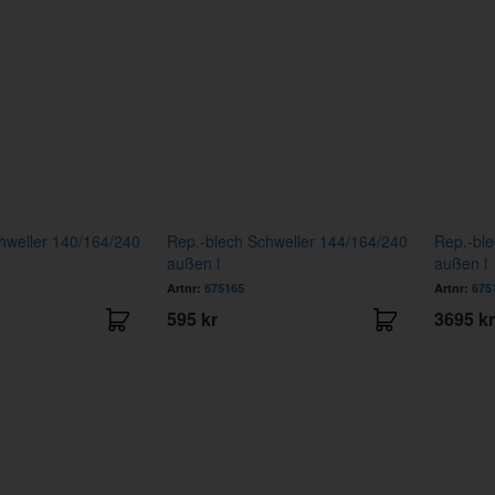
hweller 140/164/240
Rep.-blech Schweller 144/164/240
Rep.-ble
außen l
außen l
Artnr:
675165
Artnr:
675
595 kr
3695 kr