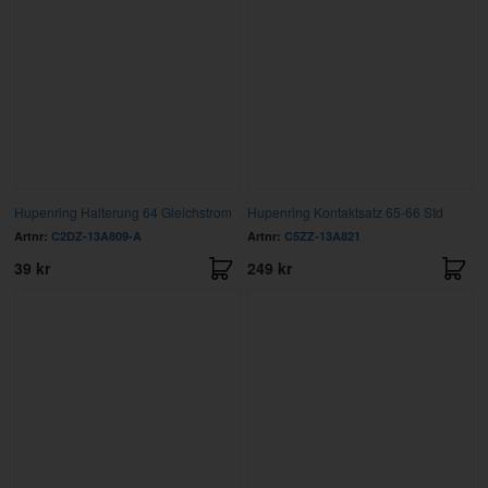
Hupenring Halterung 64 Gleichstrom
Hupenring Kontaktsatz 65-66 Std
Artnr:
C2DZ-13A809-A
Artnr:
C5ZZ-13A821
39 kr
249 kr