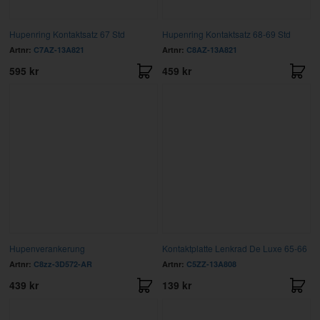
Hupenring Kontaktsatz 67 Std
Hupenring Kontaktsatz 68-69 Std
Artnr:
C7AZ-13A821
Artnr:
C8AZ-13A821
595 kr
459 kr
Hupenverankerung
Kontaktplatte Lenkrad De Luxe 65-66
Artnr:
C8zz-3D572-AR
Artnr:
C5ZZ-13A808
439 kr
139 kr