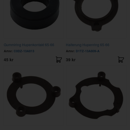
Gummiring Hupenkontakt 65-66
Halterung Hupenring 65-66
Artnr:
C0DZ-13A813
Artnr:
D1TZ-13A809-A
45 kr
39 kr