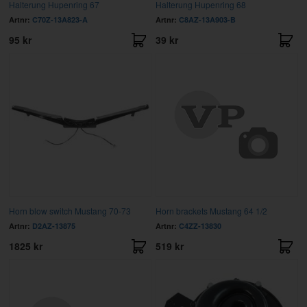
Halterung Hupenring 67
Halterung Hupenring 68
Artnr:
C70Z-13A823-A
Artnr:
C8AZ-13A903-B
95 kr
39 kr
Horn blow switch Mustang 70-73
Horn brackets Mustang 64 1/2
Artnr:
D2AZ-13875
Artnr:
C4ZZ-13830
1825 kr
519 kr