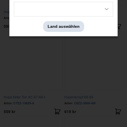
Hupe tiefer Ton 67-68 li
Hupe tiefer Ton 69-70 li
Artnr:
C7ZZ-13833
Artnr:
C9ZZ-13833
595 kr
595 kr
Land auswählen
Hupe tiefer Ton AC 67-68 li
Hupenknopf 68-69
Artnr:
C7ZZ-13833-A
Artnr:
C8ZZ-3600-AR
559 kr
619 kr