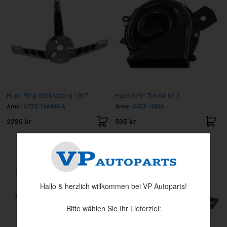
Hupe Ring Std Mustang 1967
Hupe tiefer Ton 64-66 li
Artnr:
C7ZZ-13A805-A
Artnr:
C5ZZ-13833
2295 kr
595 kr
Hallo & herzlich willkommen bei VP Autoparts!
Bitte wählen Sie Ihr Lieferziel: