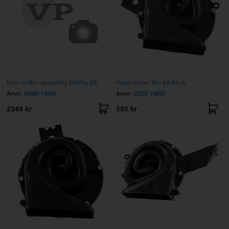
Horn button assembly Shelby 66
Hupe hoher Ton 64-66 re
Artnr:
S6MS-13805
Artnr:
C5ZZ-13832
2349 kr
595 kr