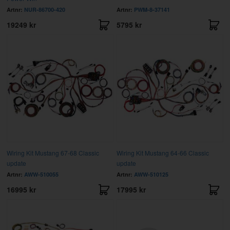
Artnr:
NUR-86700-420
Artnr:
PWM-8-37141
19249 kr
5795 kr
Wiring Kit Mustang 67-68 Classic
Wiring Kit Mustang 64-66 Classic
update
update
Artnr:
AWW-510055
Artnr:
AWW-510125
16995 kr
17995 kr