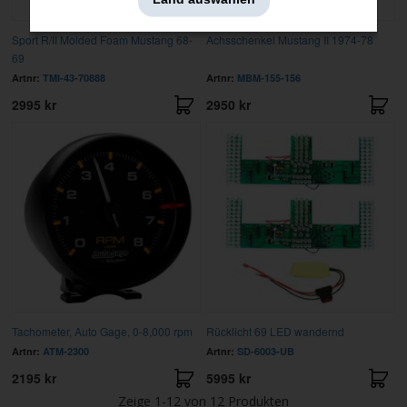
Sport R/II Molded Foam Mustang 68-
Achsschenkel Mustang II 1974-78
69
Artnr:
TMI-43-70888
Artnr:
MBM-155-156
2995 kr
2950 kr
Tachometer, Auto Gage, 0-8,000 rpm
Rücklicht 69 LED wandernd
Artnr:
ATM-2300
Artnr:
SD-6003-UB
2195 kr
5995 kr
Zeige
1-12
von
12
Produkten