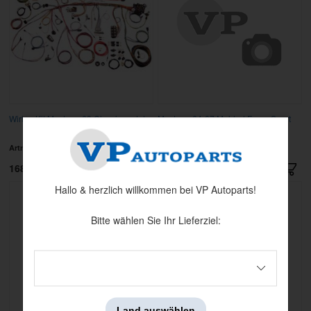
Wiring Kit Mustang 69 Classic update
Mustang 64-67 Molded Foam Sport
R/II
Artnr:
AWW-510177
Artnr:
TMI-43-70885
16850 kr
4195 kr
Hallo & herzlich willkommen bei VP Autoparts!
Bitte wählen Sie Ihr Lieferziel:
Land auswählen