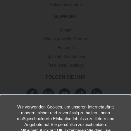
Gutschein kaufen
SUPPORT
Kontakt
Häufig gestellte Fragen
Personal
Tips vom Mechaniker
Preislisten/Kataloge
FOLGEN SIE UNS
Wir verwenden Cookies, um unseren Internetauftritt
NEWSLETTER
modern, sicher und zuverlässig zu halten, Ihnen
maßgeschneiderte Einkaufserlebnisse zu liefern und
Verpassen Sie keine
Sonderaktionen, wichtigen Informationen und
Angebote auf Sie persönlich zuzuschneiden.
Mit einem Klick auf
akzeptieren Sie dies. Sie
nützlichen Tips.
OK