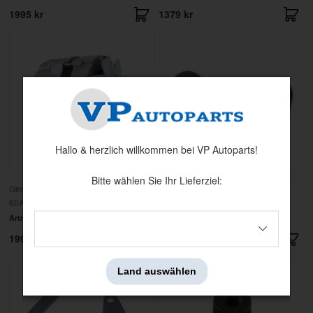
1995 kr
1379 kr
Hallo & herzlich willkommen bei VP Autoparts!
Bitte wählen Sie Ihr Lieferziel:
Generator Wechselstrom V8 72-73
Gummischutz Ladereg. 65-66
60A
Artnr:
7078
Artnr:
C5ZZ-13016
1995 kr
49 kr
Land auswählen