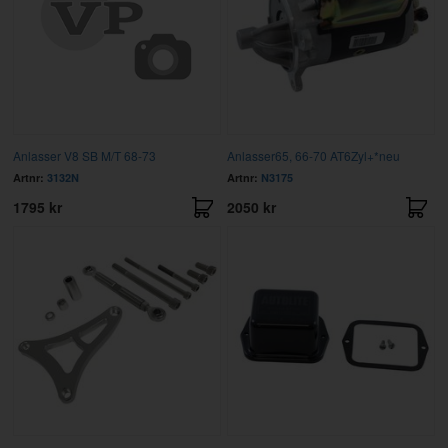
Anlasser V8 SB M/T 68-73
Anlasser65, 66-70 AT6Zyl+*neu
Artnr:
3132N
Artnr:
N3175
1795 kr
2050 kr