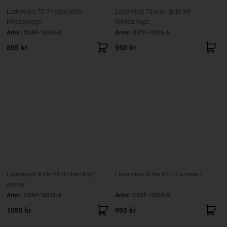
Laderelais 70-71 blau nicht
Laderelais 73 blau-gelb mit
Klimaanlage
Klimaanlage
Artnr:
D0AF-10316-A
Artnr:
D3TF-10316-A
895 kr
950 kr
Laderelais A-lite 65 (frühes Mod)
Laderelais A-lite 65-73 schwarz
schwar
Artnr:
C5AF-10316-A
Artnr:
C5AF-10316-B
1095 kr
995 kr