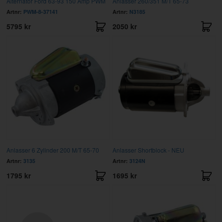
Alternator Ford 63-93 150 Amp PWM
Anlasser 260/351 M/T 65-73
Artnr:
PWM-8-37141
Artnr:
N3185
5795 kr
2050 kr
Anlasser 6 Zylinder 200 M/T 65-70
Anlasser Shortblock - NEU
Artnr:
3135
Artnr:
3124N
1795 kr
1695 kr