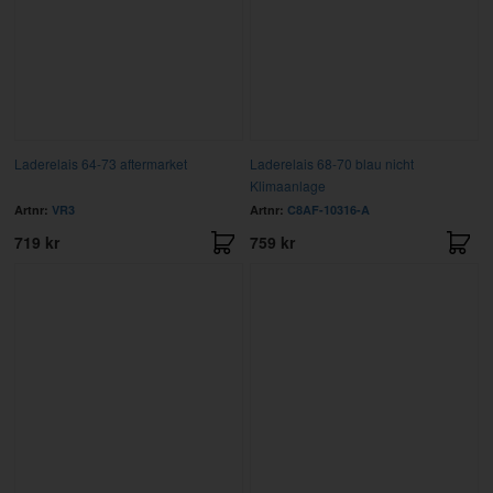
Laderelais 64-73 aftermarket
Laderelais 68-70 blau nicht
Klimaanlage
Artnr:
VR3
Artnr:
C8AF-10316-A
719 kr
759 kr