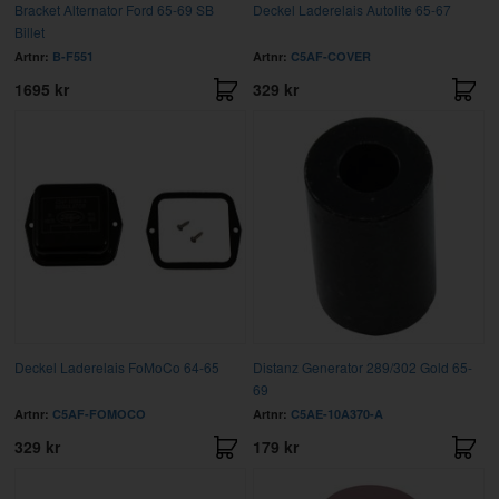
Bracket Alternator Ford 65-69 SB
Deckel Laderelais Autolite 65-67
Billet
Artnr:
B-F551
Artnr:
C5AF-COVER
1695 kr
329 kr
Deckel Laderelais FoMoCo 64-65
Distanz Generator 289/302 Gold 65-
69
Artnr:
C5AF-FOMOCO
Artnr:
C5AE-10A370-A
329 kr
179 kr