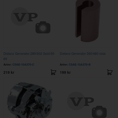
Distanz Generator 289/302 Gold 65-
Distanz Generator 390/480 rosa
69
Artnr:
C5AE-10A370-C
Artnr:
C5AE-10A370-B
219 kr
199 kr