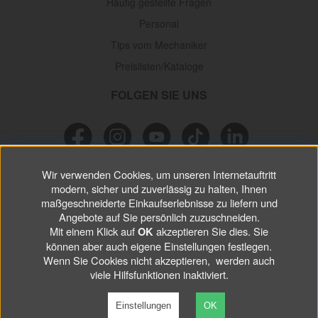
Häufig gestellte Fragen
Personal
Tips vom Mechaniker
Preislisten/Kataloge
FOLGEN SIE UNS
Wir verwenden Cookies, um unseren Internetauftritt
NEWSLETTER
modern, sicher und zuverlässig zu halten, Ihnen
maßgeschneiderte Einkaufserlebnisse zu liefern und
Verpassen Sie keine
Sonderaktionen, wichtigen Informationen und
Angebote auf Sie persönlich zuzuschneiden.
nützlichen Tips.
Mit einem Klick auf
akzeptieren Sie dies. Sie
OK
können aber auch eigene Einstellungen festlegen.
Wenn Sie Cookies nicht akzeptieren, werden auch
ABONNIEREN
viele Hilfsfunktionen inaktiviert.
Einstellungen
OK
©
2026 VP Autoparts AB. All rights reserved.