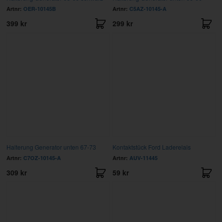
Artnr:
OER-10145B
Artnr:
C5AZ-10145-A
399 kr
299 kr
Halterung Generator unten 67-73
Kontaktstück Ford Laderelais
Artnr:
C7OZ-10145-A
Artnr:
AUV-11445
309 kr
59 kr