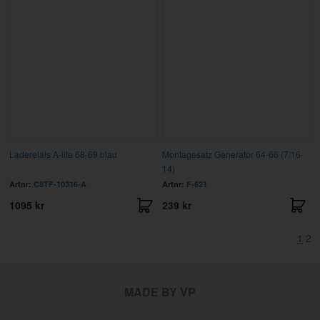
Laderelais A-lite 68-69 blau
Montagesatz Generator 64-66 (7/16-
14)
Artnr:
C8TF-10316-A
Artnr:
F-621
1095 kr
239 kr
1
2
MADE BY VP