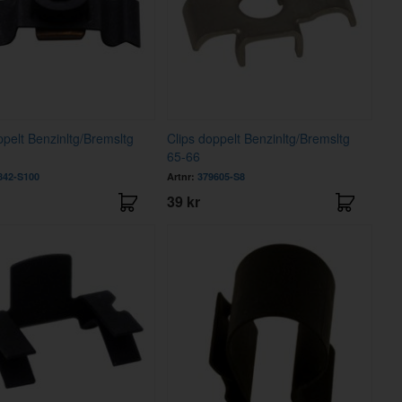
ppelt Benzinltg/Bremsltg
Clips doppelt Benzinltg/Bremsltg
65-66
842-S100
Artnr:
379605-S8
39 kr