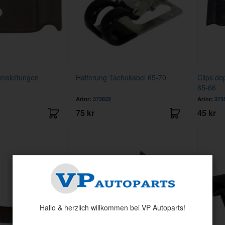
emsleitungen
Halterung Tachokabel 65-70
Clips do
65-66
Artnr:
373829
Artnr:
373
75 kr
45 kr
Hallo & herzlich willkommen bei VP Autoparts!