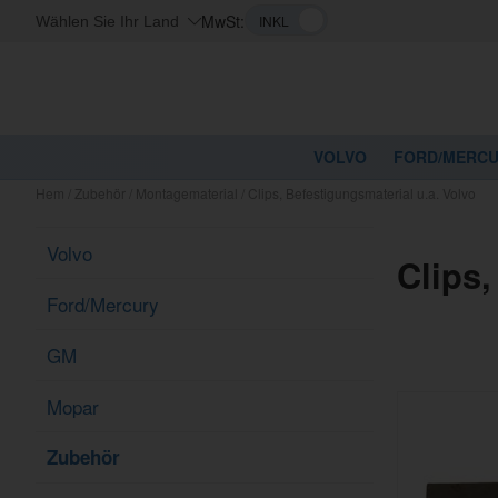
MwSt:
Wählen Sie Ihr Land
VOLVO
FORD/MERC
Hem
/
Zubehör
/
Montagematerial
/
Clips, Befestigungsmaterial u.a. Volvo
Volvo
Clips,
Ford/Mercury
GM
Mopar
Zubehör