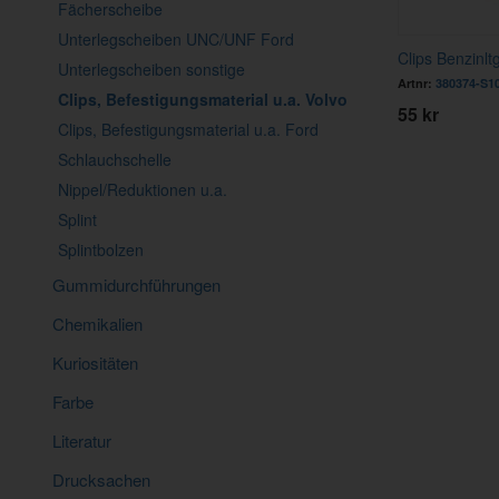
Fächerscheibe
Unterlegscheiben UNC/UNF Ford
Clips Benzinl
Unterlegscheiben sonstige
Artnr:
380374-S1
Clips, Befestigungsmaterial u.a. Volvo
55 kr
Clips, Befestigungsmaterial u.a. Ford
Schlauchschelle
Nippel/Reduktionen u.a.
Splint
Splintbolzen
Gummidurchführungen
Chemikalien
Kuriositäten
Farbe
Literatur
Drucksachen