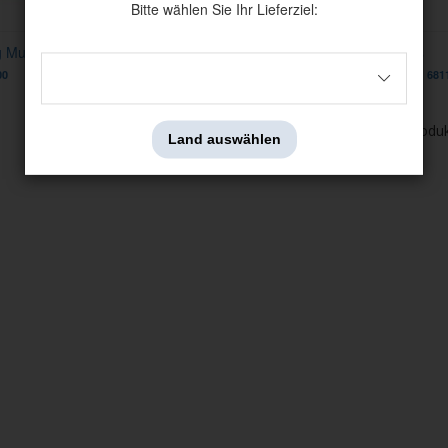
Bitte wählen Sie Ihr Lieferziel:
tg Mustang 65-67 (-73)
Clips Rücklicht Mustang 1969/71-73
Clips
00
Artnr:
382764-S2
Artnr:
681
29 kr
5 kr
Zeige
1-8
von
8
Produ
Land auswählen