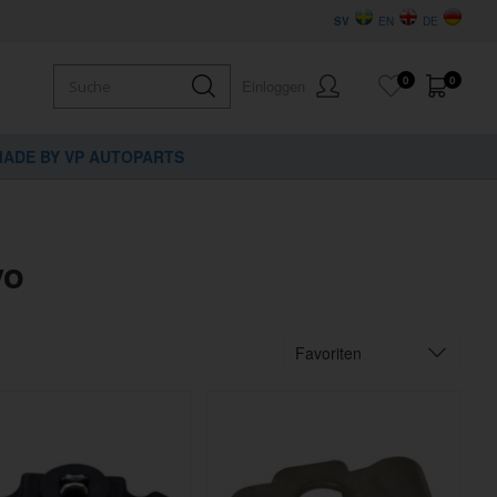
SV
EN
DE
0
0
Einloggen
ADE BY VP AUTOPARTS
vo
Favoriten