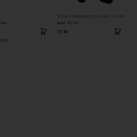
Schlauchhalterung mit clips 10 mm
1536
Artnr:
977733
11 kr
kten