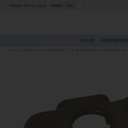
MwSt:
Wählen Sie Ihr Land
VOLVO
FORD/MERC
Hem
/
Ford/Mercury
/
Ford Mustang 65-73
/
Bremssystem
/
Bremsleitung
/
Mo