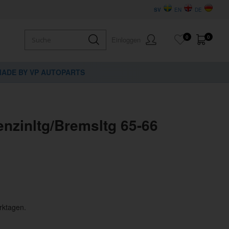
SV
EN
DE
0
0
Einloggen
ADE BY VP AUTOPARTS
enzinltg/Bremsltg 65-66
rktagen.