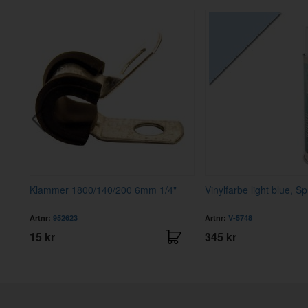
uty
Klammer 1800/140/200 6mm 1/4"
Vinylfarbe light blue, S
Artnr:
952623
Artnr:
V-5748
15 kr
345 kr