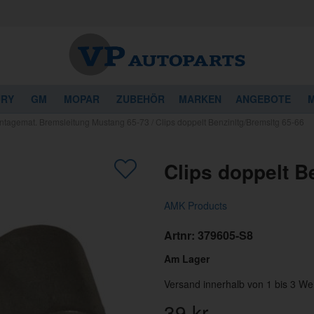
URY
GM
MOPAR
ZUBEHÖR
MARKEN
ANGEBOTE
M
ntagemat. Bremsleitung Mustang 65-73
/
Clips doppelt Benzinltg/Bremsltg 65-66
Clips doppelt B
AMK Products
Artnr:
379605-S8
Am Lager
Versand innerhalb von 1 bis 3 We
39
kr