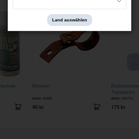
Land auswählen
praydose
Klammer
Rostschutzwa
Transparent
Artnr:
86980
Artnr:
000772
40 kr
175 kr