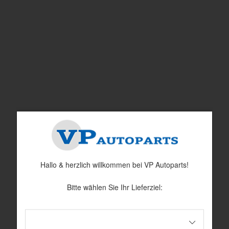
Dichtung Lufteinlass 1800
Dichtung Lufteinlass 1800
Nr Explosionszeichnung: 100
Nr Explosionszeichnung: 101
Artnr:
670384
Artnr:
669544
69 kr
79 kr
Hallo & herzlich willkommen bei VP Autoparts!
Wasserrückleitung AZ 67-68/1800
Schlauch Heizung 1800
B18 67-
Bitte wählen Sie Ihr Lieferziel:
Nr Explosionszeichnung: 45
Nr Explosionszeichnung: 38
Artnr:
419414
Artnr:
673706
450 kr
115 kr