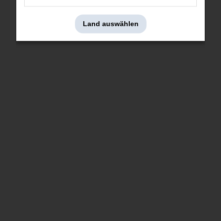
Land auswählen
Schlauch Heizung Amazon B18 /1800
Schlauch Heizung 1800
Nr Explosionszeichnung: 38
Nr Explosionszeichnung: 40
Artnr:
673705
Artnr:
673707
95 kr
165 kr