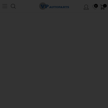
0
Hem
/
Volvo
/
P1800
/
Heizungsanlage P1800 1961-73
NAVIGATION
Heizungsanlage P1800 1961-73
Klicken Sie auf die Ziffern, um zum Artikel zu gelangen.