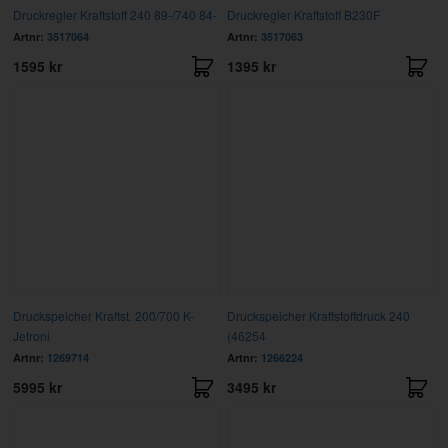
Druckregler Kraftstoff 240 89-/740 84-
Druckregler Kraftstoff B230F
Artnr:
3517064
Artnr:
3517063
1595 kr
1395 kr
Druckspeicher Kraftst. 200/700 K-
Druckspeicher Kraftstoffdruck 240
Jetroni
(46254
Artnr:
1269714
Artnr:
1266224
5995 kr
3495 kr