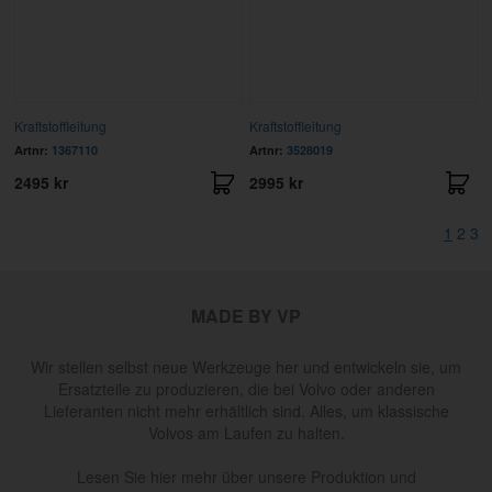
Kraftstoffleitung
Kraftstoffleitung
Artnr:
1367110
Artnr:
3528019
2495 kr
2995 kr
1
2
3
MADE BY VP
Wir stellen selbst neue Werkzeuge her und entwickeln sie, um
Ersatzteile zu produzieren, die bei Volvo oder anderen
Lieferanten nicht mehr erhältlich sind. Alles, um klassische
Volvos am Laufen zu halten.
Lesen Sie hier mehr über unsere Produktion und