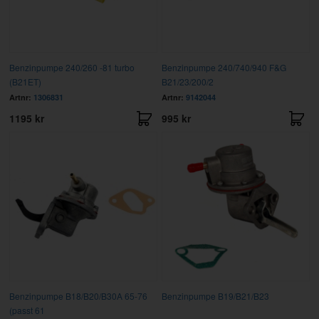
Benzinpumpe 240/260 -81 turbo
Benzinpumpe 240/740/940 F&G
(B21ET)
B21/23/200/2
Artnr:
1306831
Artnr:
9142044
1195 kr
995 kr
Benzinpumpe B18/B20/B30A 65-76
Benzinpumpe B19/B21/B23
(passt 61