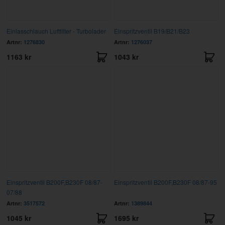
Einlasschlauch Luftfilter - Turbolader
Einspritzventil B19/B21/B23
Artnr:
1276830
Artnr:
1276037
1163 kr
1043 kr
Einspritzventil B200F,B230F 08/87-
Einspritzventil B200F,B230F 08/87-95
07/88
Artnr:
3517572
Artnr:
1389844
1045 kr
1695 kr