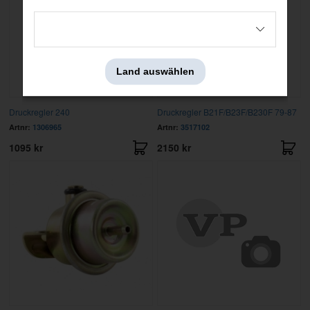
Land auswählen
Druckregler 240
Druckregler B21F/B23F/B230F 79-87
Artnr:
1306965
Artnr:
3517102
1095 kr
2150 kr