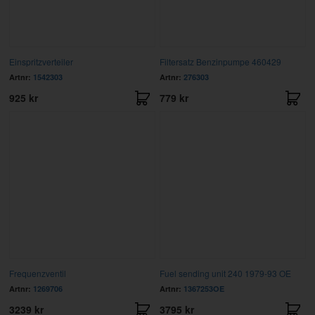
Einspritzverteiler
Filtersatz Benzinpumpe 460429
Artnr:
1542303
Artnr:
276303
925 kr
779 kr
Frequenzventil
Fuel sending unit 240 1979-93 OE
Artnr:
1269706
Artnr:
1367253OE
3239 kr
3795 kr