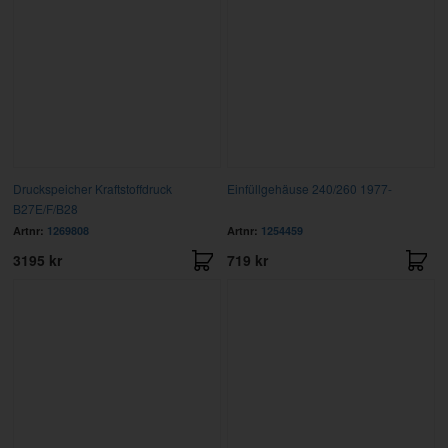
Druckspeicher Kraftstoffdruck
Einfüllgehäuse 240/260 1977-
B27E/F/B28
Artnr:
1269808
Artnr:
1254459
3195 kr
719 kr