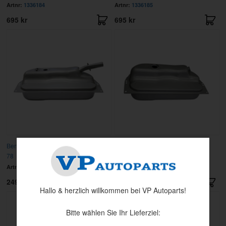
Artnr:
1336184
Artnr:
1336185
695 kr
695 kr
Benzintank 140/164 1974/240 1975-
Benzintank 240 1979-93
78
Artnr:
1211984
Artnr:
3517373
2495 kr
2295 kr
Hallo & herzlich willkommen bei VP Autoparts!
Bitte wählen Sie Ihr Lieferziel: