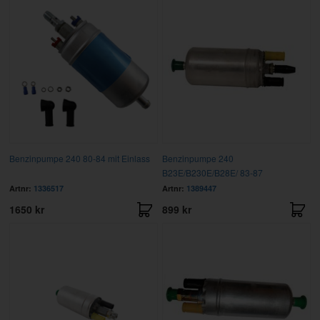
Benzinpumpe 240 80-84 mit Einlass
Benzinpumpe 240
B23E/B230E/B28E/ 83-87
Artnr:
1336517
Artnr:
1389447
1650 kr
899 kr