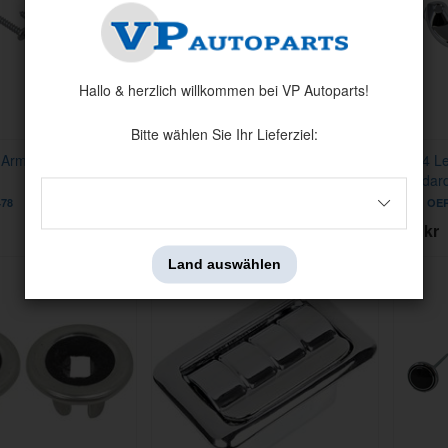
Hallo & herzlich willkommen bei VP Autoparts!
Bitte wählen Sie Ihr Lieferziel:
 Arm Rest Base
68-72 Inner Rear View Mirror
68-74 Le
Bracket
Standard
478
Artnr:
OER-8752692
Artnr:
OER
695 kr
265 kr
Land auswählen