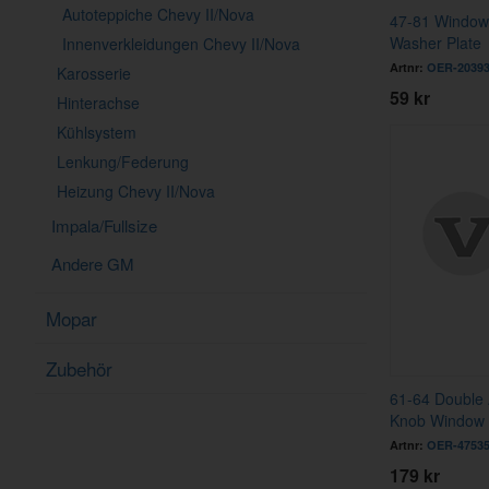
Autoteppiche Chevy II/Nova
47-81 Window
Washer Plate
Innenverkleidungen Chevy II/Nova
Artnr:
OER-20393
Karosserie
59 kr
Hinterachse
Kühlsystem
Lenkung/Federung
Heizung Chevy II/Nova
Impala/Fullsize
Andere GM
Mopar
Zubehör
61-64 Double
Knob Window
Artnr:
OER-4753
179 kr