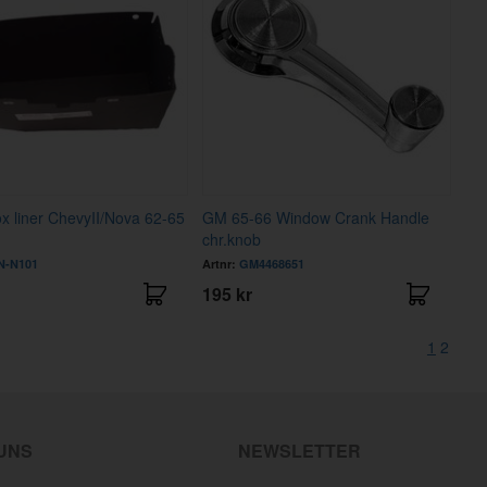
x liner ChevyII/Nova 62-65
GM 65-66 Window Crank Handle
chr.knob
-N101
Artnr:
GM4468651
195 kr
1
2
 UNS
NEWSLETTER