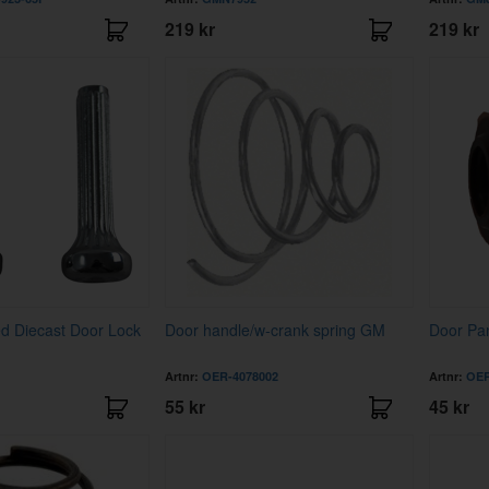
219 kr
219 kr
d Diecast Door Lock
Door handle/w-crank spring GM
Door Pan
Artnr:
OER-4078002
Artnr:
OER
55 kr
45 kr