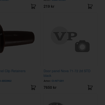
219 kr
el Clip Retainers
Door panel Nova 71-72 2d STD
black
-4853962
Artnr:
CI-N71201
7650 kr