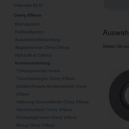
Chevrolet 55-57
Chevy II/Nova
Bremssystem
Auswahl
Kraftstoffsystem
Autoelektrik/Beleuchtung
Klicken Sie au
Abgaskrümmer Chevy II/Nova
Hydraulik el Cabrios
Innenausstattung
Türkomponenten innere
Türverkleidungen Chevy II/Nova
Emblem/Knöpfe Armaturenbrett Chevy
II/Nova
Halterung Sonnenblende Chevy II/Nova
Handschuhfach Chevy II/Nova
Rückspiegel innen Chevy II/Nova
Bezug Chevy II/Nova