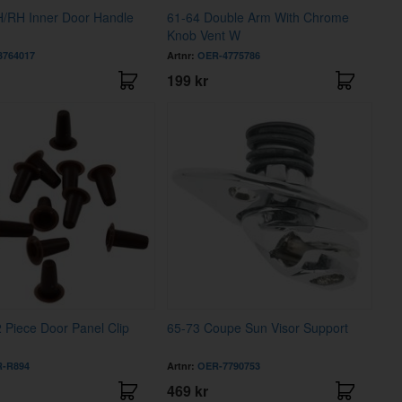
H/RH Inner Door Handle
61-64 Double Arm With Chrome
Knob Vent W
764017
Artnr:
OER-4775786
199 kr
 Piece Door Panel Clip
65-73 Coupe Sun Visor Support
-R894
Artnr:
OER-7790753
469 kr