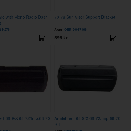
ro with Mono Radio Dash
70-78 Sun Visor Support Bracket
t
-K276
Artnr:
OER-20057366
595 kr
e F68-9/X 68-72/Imp.68-70
Armlehne F68-9/X 68-72/Imp.68-70
RH
769927
Artnr:
GM8769926