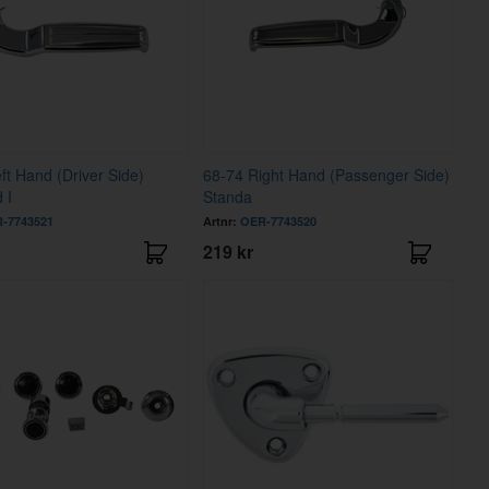
ft Hand (Driver Side)
68-74 Right Hand (Passenger Side)
 I
Standa
-7743521
Artnr:
OER-7743520
219 kr