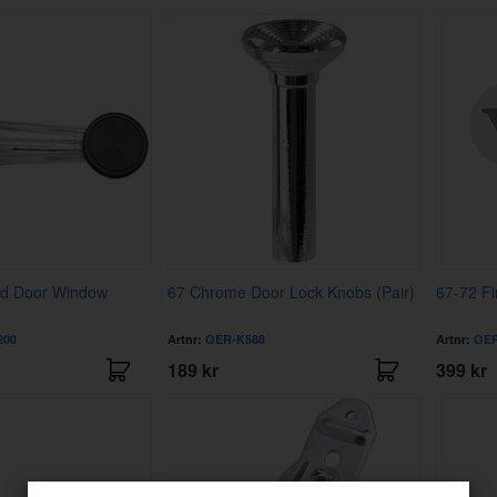
rd Door Window
67 Chrome Door Lock Knobs (Pair)
67-72 Fi
200
Artnr:
OER-K588
Artnr:
OER
189 kr
399 kr