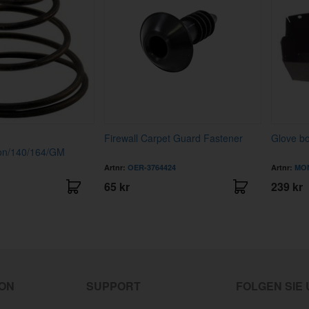
Firewall Carpet Guard Fastener
Glove bo
on/140/164/GM
Artnr:
OER-3764424
Artnr:
MON
65 kr
239 kr
ION
SUPPORT
FOLGEN SIE