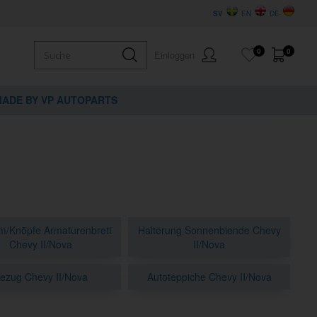
SV
EN
DE
0
0
Einloggen
ADE BY VP AUTOPARTS
/Knöpfe Armaturenbrett
Halterung Sonnenblende Chevy
Chevy II/Nova
II/Nova
ezug Chevy II/Nova
Autoteppiche Chevy II/Nova