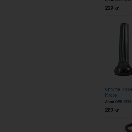
229 kr
Chrome Ribbe
Knobs
Artnr:
OER-K546
269 kr