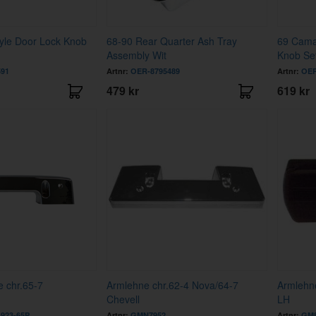
yle Door Lock Knob
68-90 Rear Quarter Ash Tray
69 Cama
Assembly Wit
Knob Se
591
Artnr:
OER-8795489
Artnr:
OER
479 kr
619 kr
 chr.65-7
Armlehne chr.62-4 Nova/64-7
Armlehn
Chevell
LH
923-65P
Artnr:
GMN7952
Artnr:
GM8