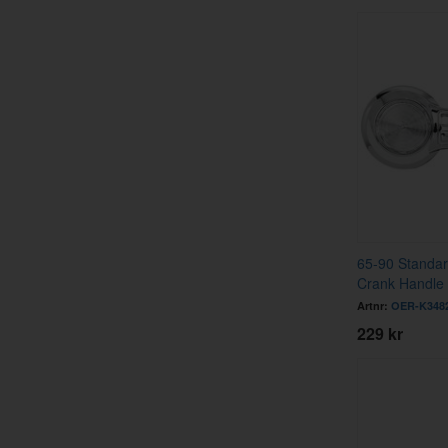
65-90 Standa
Crank Handle
Artnr:
OER-K348
229 kr