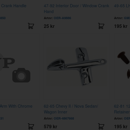
 Crank Handle
47-92 Interior Door / Window Crank
49-65 L
Hand
850
Artnr:
OER-A9886
Artnr:
GM3
25 kr
195 kr
 Arm With Chrome
62-65 Chevy II / Nova Sedan/
62-81 12
Wagon Inner
Retainer
531
Artnr:
OER-4867668
Artnr:
OER
579 kr
195 kr