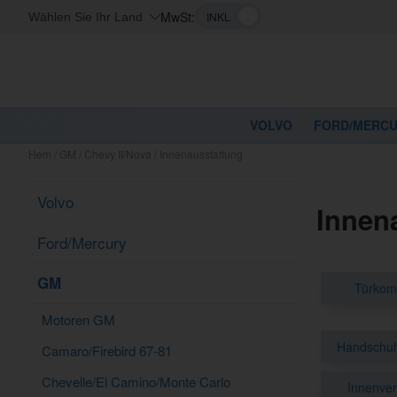
MwSt:
Wählen Sie Ihr Land
VOLVO
FORD/MERC
Hem
/
GM
/
Chevy II/Nova
/
Innenausstattung
Volvo
Innen
Ford/Mercury
GM
Türkom
Motoren GM
Handschuh
Camaro/Firebird 67-81
Chevelle/El Camino/Monte Carlo
Innenver