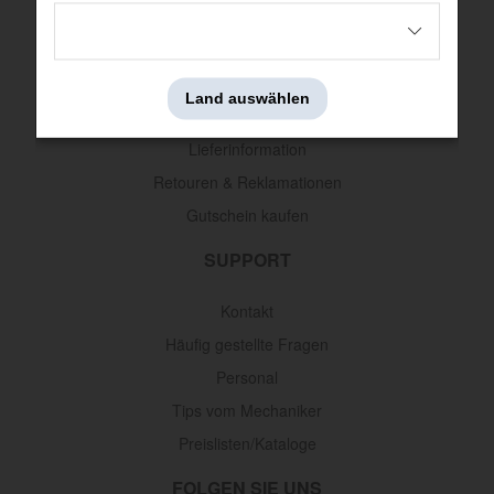
INFORMATION
AGB
Land auswählen
Zahlungsinformation
Lieferinformation
Retouren & Reklamationen
Gutschein kaufen
SUPPORT
Kontakt
Häufig gestellte Fragen
Personal
Tips vom Mechaniker
Preislisten/Kataloge
FOLGEN SIE UNS