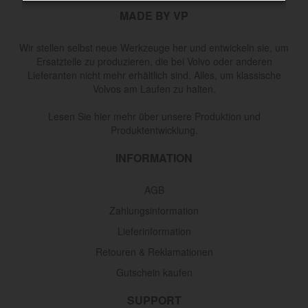
MADE BY VP
Wir stellen selbst neue Werkzeuge her und entwickeln sie, um
Ersatzteile zu produzieren, die bei Volvo oder anderen
Lieferanten nicht mehr erhältlich sind. Alles, um klassische
Volvos am Laufen zu halten.
Lesen Sie hier mehr über unsere Produktion und
Produktentwicklung.
INFORMATION
AGB
Zahlungsinformation
Lieferinformation
Retouren & Reklamationen
Gutschein kaufen
SUPPORT