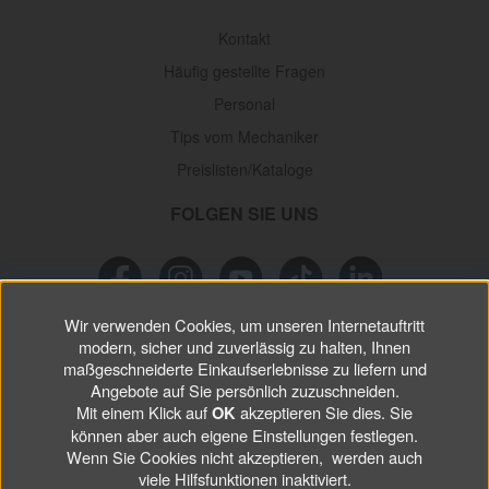
Kontakt
Häufig gestellte Fragen
Personal
Tips vom Mechaniker
Preislisten/Kataloge
FOLGEN SIE UNS
Wir verwenden Cookies, um unseren Internetauftritt
NEWSLETTER
modern, sicher und zuverlässig zu halten, Ihnen
maßgeschneiderte Einkaufserlebnisse zu liefern und
Verpassen Sie keine
Sonderaktionen, wichtigen Informationen und
Angebote auf Sie persönlich zuzuschneiden.
Mit einem Klick auf
akzeptieren Sie dies. Sie
nützlichen Tips.
OK
können aber auch eigene Einstellungen festlegen.
Wenn Sie Cookies nicht akzeptieren, werden auch
ABONNIEREN
viele Hilfsfunktionen inaktiviert.