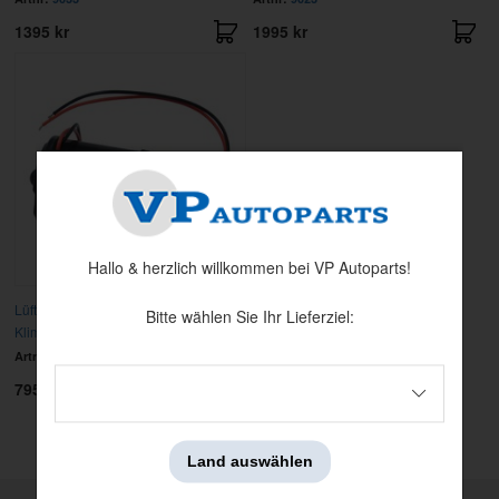
1395 kr
1995 kr
Hallo & herzlich willkommen bei VP Autoparts!
Lüftermotor 69-73 (nicht
Bitte wählen Sie Ihr Lieferziel:
Klimaanlage)Mu+
Artnr:
C9ZZ-18527-A
795 kr
Zeige
1-5
von
5
Produkten
Land auswählen