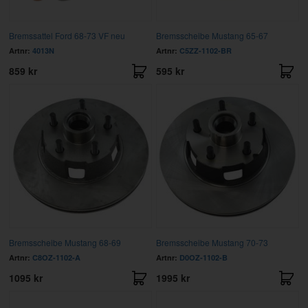
Bremssattel Ford 68-73 VF neu
Bremsscheibe Mustang 65-67
Artnr:
4013N
Artnr:
C5ZZ-1102-BR
859 kr
595 kr
Bremsscheibe Mustang 68-69
Bremsscheibe Mustang 70-73
Artnr:
C8OZ-1102-A
Artnr:
D0OZ-1102-B
1095 kr
1995 kr