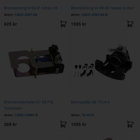
Bremsleitung hi 69 9" Achse V8
Bremsleitung vo 68-69 "power & disc"
Artnr:
C9ZZ-2267-68
Artnr:
C8ZZ-2263-64-B
625 kr
1595 kr
Bremslichtschalter 67-68 P/B
Bremssattel 68-73 vo li
Trommelbr
Artnr:
C9ZZ-13480-B
Artnr:
18-4013
269 kr
1095 kr