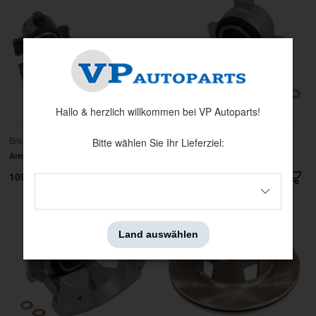
Hallo & herzlich willkommen bei VP Autoparts!
Bremssattel 68-73 vo re
Bremssattel Ford 68-73 HF neu
Bitte wählen Sie Ihr Lieferziel:
Artnr:
18-4012
Artnr:
4012N
1095 kr
849 kr
Land auswählen