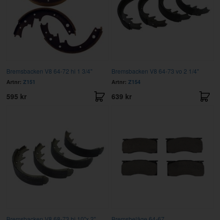
Bremsbacken V8 64-72 hi 1 3/4"
Bremsbacken V8 64-73 vo 2 1/4"
Artnr:
Z151
Artnr:
Z154
595 kr
639 kr
Bremsbacken V8 68-73 hi 10"x 2"
Bremsbeläge 64-67