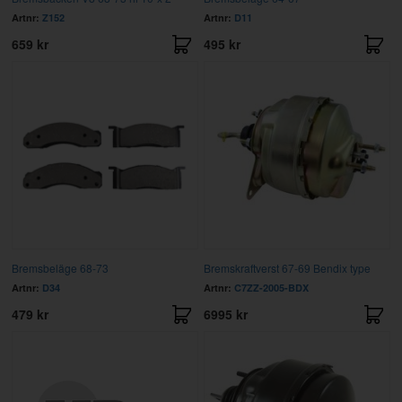
Artnr:
Z152
Artnr:
D11
659 kr
495 kr
Bremsbeläge 68-73
Bremskraftverst 67-69 Bendix type
Artnr:
D34
Artnr:
C7ZZ-2005-BDX
479 kr
6995 kr