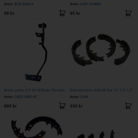
Artnr:
B7A-2042-A
Artnr:
KAP-16-9007
39 kr
95 kr
Brake pedal A/T 69 W/Brake Booster
Bremsbacken 428 68 Dia 10" X 2 1/2"
Artnr:
C9ZZ-2455-AT
Artnr:
Z169
995 kr
439 kr