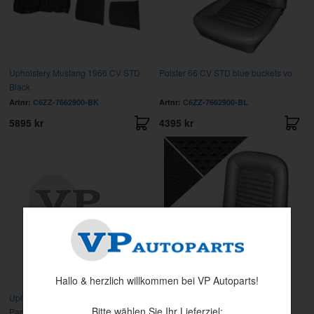
Upholstery Mustang 1966 CV STD
Polster 66 CV STD blue buckets vo
Black
Artnr:
C6ZZ-7662900-BK
Artnr:
C6ZZ-7662900-BL
5895 kr
4395 kr
Hallo & herzlich willkommen bei VP Autoparts!
Upholstery Mustang 66 CP/Bench
Polster 66 CP/CV/FB vord Bank
Bitte wählen Sie Ihr Lieferziel:
Parchment
schwarz