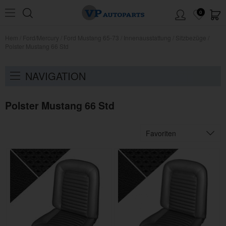
0
Hem
/
Ford/Mercury
/
Ford Mustang 65-73
/
Innenausstattung
/
Sitzbezüge
/
Polster Mustang 66 Std
NAVIGATION
Polster Mustang 66 Std
Favoriten