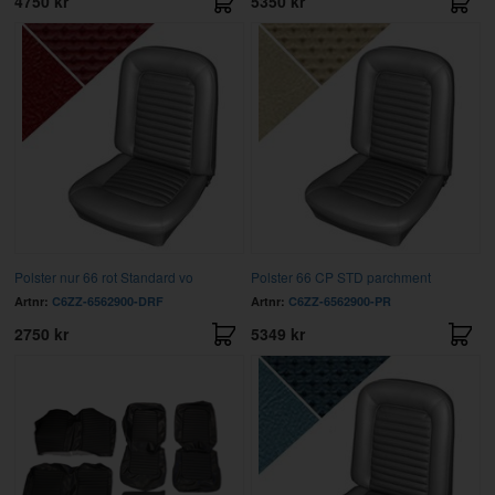
4750 kr
5350 kr
Polster nur 66 rot Standard vo
Polster 66 CP STD parchment
Artnr:
C6ZZ-6562900-DRF
Artnr:
C6ZZ-6562900-PR
2750 kr
5349 kr