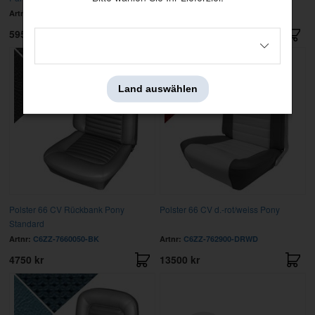
Artnr:
C6ZZ-6560050-PR
Artnr:
C6ZZ-6562901-BK
5950 kr
3095 kr
Land auswählen
Polster 66 CV Rückbank Pony
Polster 66 CV d.-rot/weiss Pony
Standard
Artnr:
C6ZZ-7660050-BK
Artnr:
C6ZZ-762900-DRWD
4750 kr
13500 kr