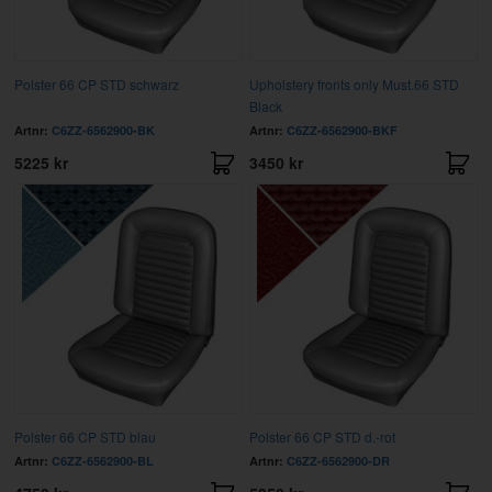
Polster 66 CP STD schwarz
Upholstery fronts only Must.66 STD
Black
Artnr:
C6ZZ-6562900-BK
Artnr:
C6ZZ-6562900-BKF
5225 kr
3450 kr
Polster 66 CP STD blau
Polster 66 CP STD d.-rot
Artnr:
C6ZZ-6562900-BL
Artnr:
C6ZZ-6562900-DR