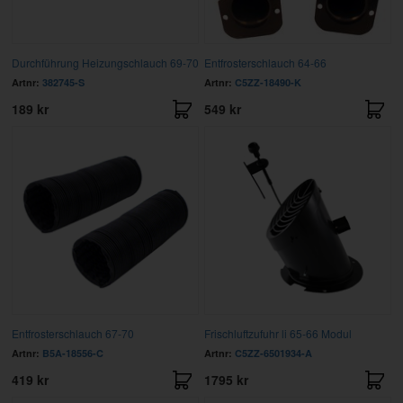
Durchführung Heizungschlauch 69-70
Entfrosterschlauch 64-66
Artnr:
382745-S
Artnr:
C5ZZ-18490-K
189 kr
549 kr
Entfrosterschlauch 67-70
Frischluftzufuhr li 65-66 Modul
Artnr:
B5A-18556-C
Artnr:
C5ZZ-6501934-A
419 kr
1795 kr