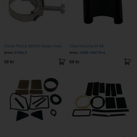
Clamp Ford & GM 5/8 Heater Hose
Clips Heizung 64-68
Artnr:
97356-S
Artnr:
C0DF-19A779-A
39 kr
69 kr