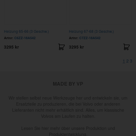
Heizung 65-66 (3 Geschw.)
Heizung 67-68 (3 Geschw.)
Artnr:
C6ZZ-18A542
Artnr:
C7ZZ-18A542
3295 kr
3295 kr
1
2
3
MADE BY VP
Wir stellen selbst neue Werkzeuge her und entwickeln sie, um
Ersatzteile zu produzieren, die bei Volvo oder anderen
Lieferanten nicht mehr erhältlich sind. Alles, um klassische
Volvos am Laufen zu halten.
Lesen Sie hier mehr über unsere Produktion und
Produktentwicklung.