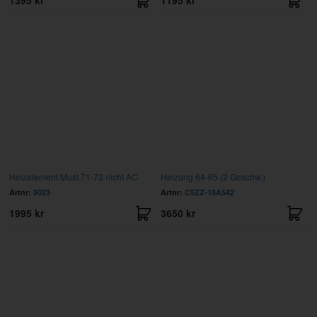
1395 kr
1195 kr
Heizelement Must.71-73 nicht AC
Heizung 64-65 (2 Geschw.)
Artnr:
9023
Artnr:
C5ZZ-18A542
1995 kr
3650 kr