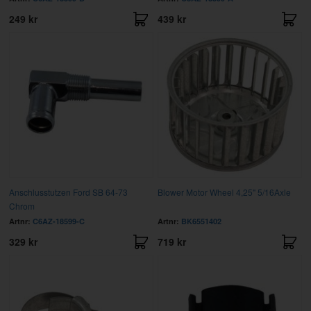
249 kr
439 kr
Anschlusstutzen Ford SB 64-73
Blower Motor Wheel 4,25" 5/16Axle
Chrom
Artnr:
C6AZ-18599-C
Artnr:
BK6551402
329 kr
719 kr