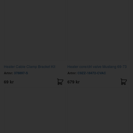
Heater Cable Clamp Bracket Kit
Heater core/ctrl valve Mustang 69-73
Artnr:
378897-S
Artnr:
C9ZZ-18472-CVAC
69 kr
679 kr