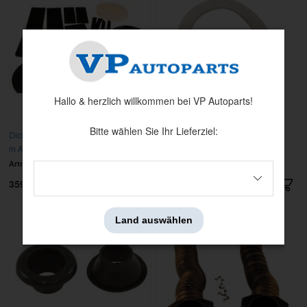
Hallo & herzlich willkommen bei VP Autoparts!
Bitte wählen Sie Ihr Lieferziel:
Dichtung Satz Heizungsanlage 71-73
Dichtung Ventilationskanal 65-68 li
m AC
Artnr:
D1ZZ-18500-A
Artnr:
C2OZ-6501999
359 kr
29 kr
Land auswählen