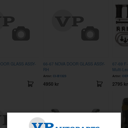
DOOR GLASS ASSY-
66-67 NOVA DOOR GLASS ASSY-
67-69 F
RH
Multi-Le
Artnr:
CI-B1323
Artnr:
OER
4950 kr
2795 kr