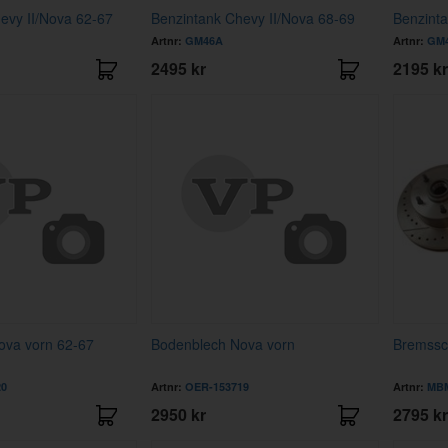
evy II/Nova 62-67
Benzintank Chevy II/Nova 68-69
Benzinta
Artnr:
GM46A
Artnr:
GM
2495 kr
2195 kr
ova vorn 62-67
Bodenblech Nova vorn
Bremssc
20
Artnr:
OER-153719
Artnr:
MBM
2950 kr
2795 kr