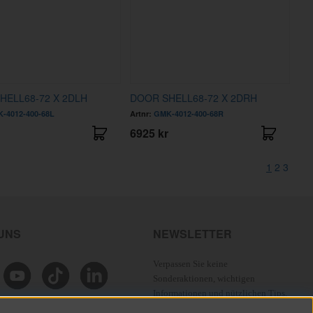
HELL68-72 X 2DLH
DOOR SHELL68-72 X 2DRH
-4012-400-68L
Artnr:
GMK-4012-400-68R
6925 kr
1
2
3
 UNS
NEWSLETTER
Verpassen Sie keine
Sonderaktionen, wichtigen
Informationen und nützlichen Tips.