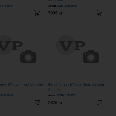
-3792544
Artnr:
OER-3826866C
7995 kr
hevy II/Nova Front Bumper
66-67 Chevy ii/Nova Rear Bumper -
Standa
-153198A
Artnr:
OER-153195A
2675 kr