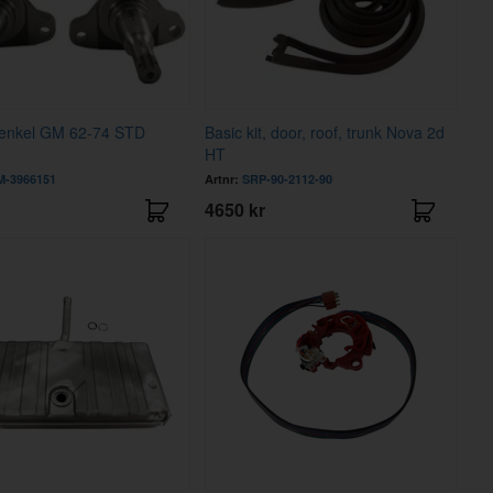
enkel GM 62-74 STD
Basic kit, door, roof, trunk Nova 2d
HT
-3966151
Artnr:
SRP-90-2112-90
4650 kr