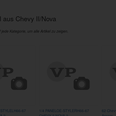
 aus Chevy II/Nova
f jede Kategorie, um alle Artikel zu zeigen.
-STYLELH66-67
1/4 PANELOE-STYLERH66-67
62 Chevy
A 2
CHEVY II NOVA 2
Assem