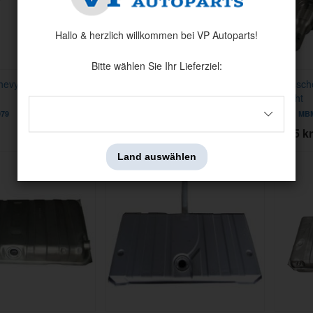
Hallo & herzlich willkommen bei VP Autoparts!
Bitte wählen Sie Ihr Lieferziel:
evy II Super Sport
Achsschenkel Chevy Nova 62-67
Achssch
Stock H
Height
979
Artnr:
MBM-3966152
Artnr:
MBM
2749 kr
2995 kr
Land auswählen