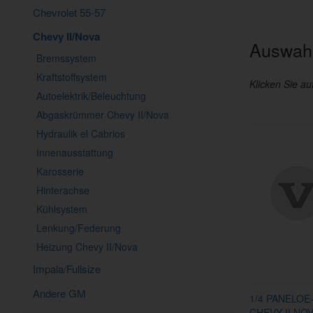
Chevrolet 55-57
Chevy II/Nova
Auswahl
Bremssystem
Kraftstoffsystem
Klicken Sie au
Autoelektrik/Beleuchtung
Abgaskrümmer Chevy II/Nova
Hydraulik el Cabrios
Innenausstattung
Karosserie
Hinterachse
Kühlsystem
Lenkung/Federung
Heizung Chevy II/Nova
Impala/Fullsize
Andere GM
1/4 PANELOE
CHEVY II NOV