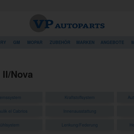
URY
GM
MOPAR
ZUBEHÖR
MARKEN
ANGEBOTE
M
 II/Nova
remssystem
Kraftstoffsystem
Aut
ulik el Cabrios
Innenausstattung
ühlsystem
Lenkung/Federung
He