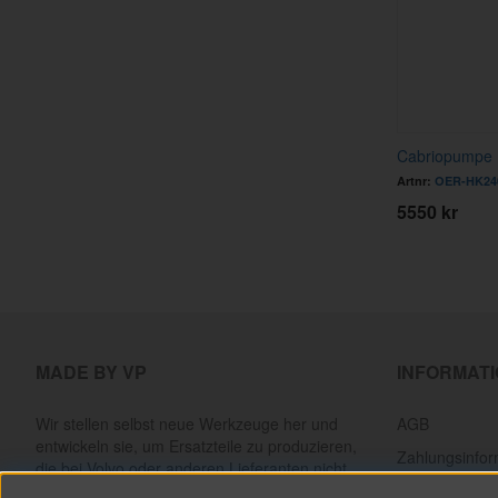
Cabriopumpe 
Artnr:
OER-HK24
5550 kr
MADE BY VP
INFORMAT
Wir stellen selbst neue Werkzeuge her und
AGB
entwickeln sie, um Ersatzteile zu produzieren,
Zahlungsinfor
die bei Volvo oder anderen Lieferanten nicht
mehr erhältlich sind. Alles, um klassische Volvos
Lieferinformat