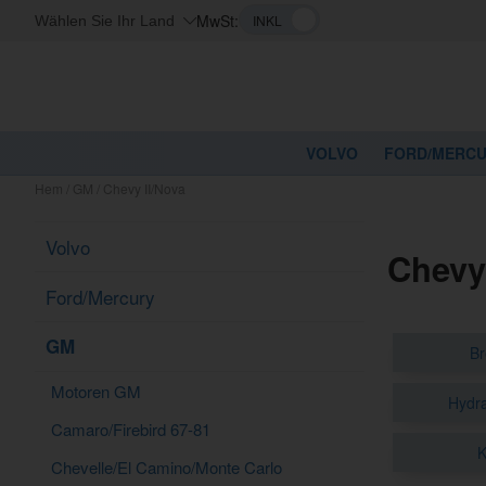
MwSt:
Wählen Sie Ihr Land
VOLVO
FORD/MERC
Hem
/
GM
/
Chevy II/Nova
Volvo
Chevy
Ford/Mercury
GM
B
Motoren GM
Hydra
Camaro/Firebird 67-81
K
Chevelle/El Camino/Monte Carlo