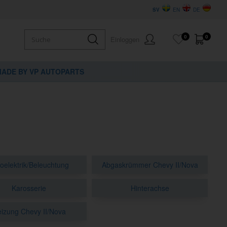
SV
EN
DE
0
0
Einloggen
ADE BY VP AUTOPARTS
oelektrik/Beleuchtung
Abgaskrümmer Chevy II/Nova
Karosserie
Hinterachse
izung Chevy II/Nova