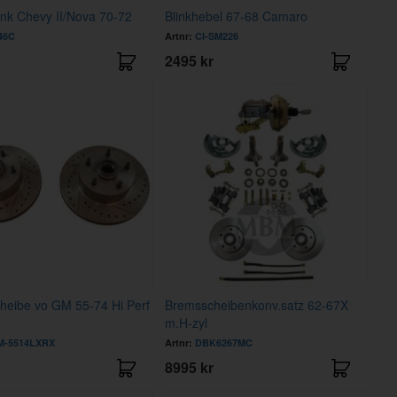
nk Chevy II/Nova 70-72
Blinkhebel 67-68 Camaro
46C
Artnr:
CI-SM226
2495 kr
heibe vo GM 55-74 Hi Perf
Bremsscheibenkonv.satz 62-67X
m.H-zyl
-5514LXRX
Artnr:
DBK6267MC
8995 kr