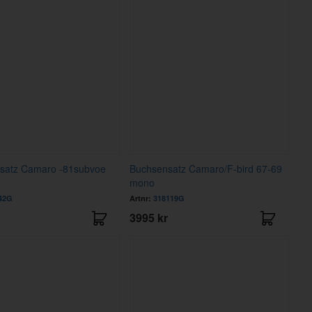
satz Camaro -81subvoe
Buchsensatz Camaro/F-bird 67-69
mono
42G
Artnr:
318119G
3995 kr