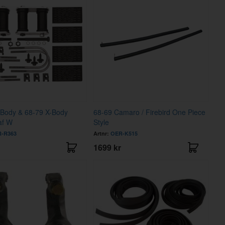
-Body & 68-79 X-Body
68-69 Camaro / Firebird One Piece
af W
Style
-R363
Artnr:
OER-K515
1699 kr