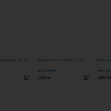
nkonv.satz GM 62-
Bremstrommel vo GM 9,5x2,5"
Buchsen
Artnr:
GM8799
Artnr:
341
1795 kr
1895 kr