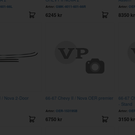
601-66L
Artnr:
GMK-4011-601-66R
Artnr:
OER
6245 kr
8350 kr
I / Nova 2-Door
66-67 Chevy II / Nova OER premier
66-67 C
- Stand
Artnr:
OER-153195B
Artnr:
OER
6750 kr
3150 kr