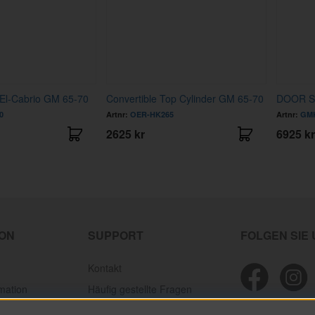
El-Cabrio GM 65-70
Convertible Top Cylinder GM 65-70
DOOR S
0
Artnr:
OER-HK265
Artnr:
GMK
2625 kr
6925 kr
ION
SUPPORT
FOLGEN SIE
Kontakt
mation
Häufig gestellte Fragen
ion
Personal