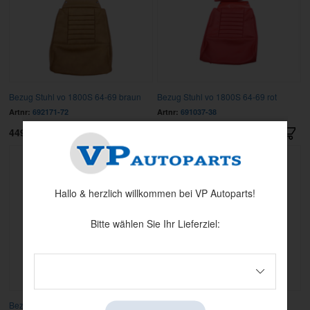
Bezug Stuhl vo 1800S 64-69 braun
Bezug Stuhl vo 1800S 64-69 rot
Artnr:
692171-72
Artnr:
691037-38
4495 kr
4495 kr
Hallo & herzlich willkommen bei VP Autoparts!
Bitte wählen Sie Ihr Lieferziel:
Bezug Stuhl vo 1800S 64-69 schwarz
Clips Gummispannband