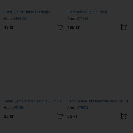
Elastikband Stühle Elastolite
Elastikband Stühle Pirelli
Artnr:
9910156
Artnr:
671118
49 kr
199 kr
Feder Vordersitz Amazon/1800/140 li
Feder Vordersitz Amazon/1800/140 re
Artnr:
670981
Artnr:
670982
35 kr
35 kr