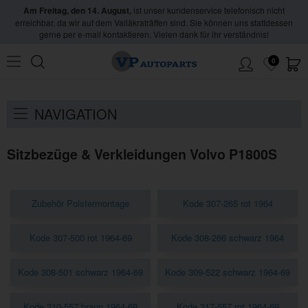
Am Freitag, den 14. August,
ist unser kundenservice telefonisch nicht
erreichbar, da wir auf dem Vallåkraträffen sind. Sie können uns stattdessen
gerne per e-mail kontaktieren. Vielen dank für ihr verständnis!
0
Hem
/
Volvo
/
P1800
/
Innenausstattung
/
Sitzbezüge & Verkleidungen 1800S
NAVIGATION
Sitzbezüge & Verkleidungen Volvo P1800S
Zubehör Polstermontage
Kode 307-265 rot 1964
Kode 307-500 rot 1964-69
Kode 308-266 schwarz 1964
Kode 308-501 schwarz 1964-69
Kode 309-522 schwarz 1964-69
Kode 310-557 braun 1964-69
Kode 317-557 rot 1964-69