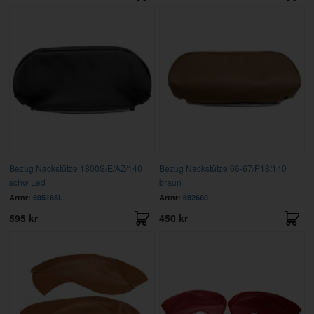
Bezug Nackstütze 1800S/E/AZ/140
Bezug Nackstütze 66-67/P18/140
schw Led
braun
Artnr:
695165L
Artnr:
692660
595 kr
450 kr