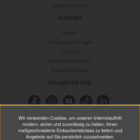
Gutschein kaufen
SUPPORT
Kontakt
Häufig gestellte Fragen
Personal
Tips vom Mechaniker
Preislisten/Kataloge
FOLGEN SIE UNS
Wir verwenden Cookies, um unseren Internetauftritt
NEWSLETTER
modern, sicher und zuverlässig zu halten, Ihnen
maßgeschneiderte Einkaufserlebnisse zu liefern und
Verpassen Sie keine
Sonderaktionen, wichtigen Informationen und
Angebote auf Sie persönlich zuzuschneiden.
nützlichen Tips.