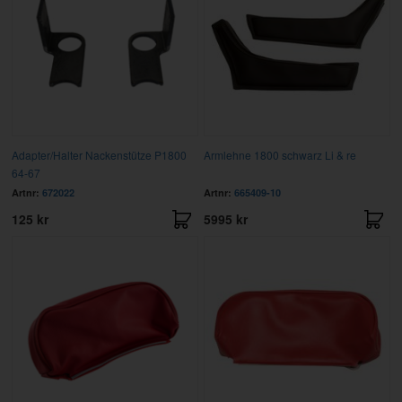
Adapter/Halter Nackenstütze P1800
Armlehne 1800 schwarz Li & re
64-67
Artnr:
672022
Artnr:
665409-10
125 kr
5995 kr