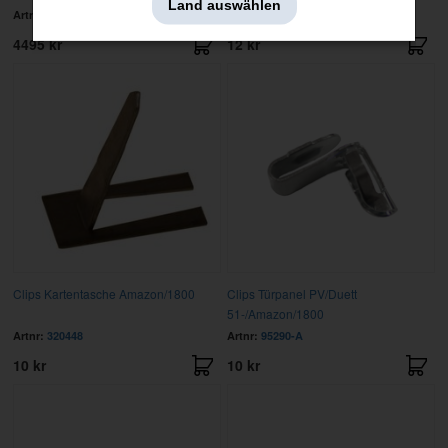
Land auswählen
Artnr:
691052-53
Artnr:
671227
4495 kr
12 kr
Clips Kartentasche Amazon/1800
Clips Türpanel PV/Duett
51-/Amazon/1800
Artnr:
320448
Artnr:
95290-A
10 kr
10 kr