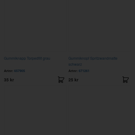
Gummiknapp Torpedfilt grau
Gummiknopf Spritzwandmatte
schwarz
Artnr:
657905
Artnr:
671261
35 kr
25 kr