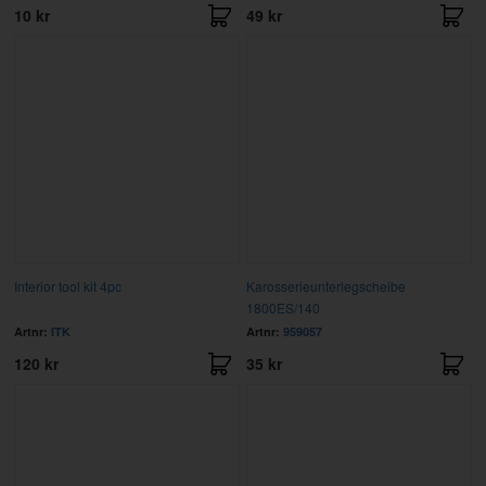
10 kr
49 kr
Interior tool kit 4pc
Karosserieunterlegscheibe
1800ES/140
Artnr:
ITK
Artnr:
959057
120 kr
35 kr