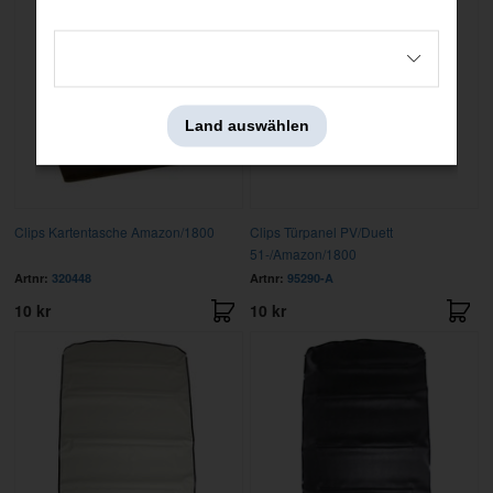
Land auswählen
Clips Kartentasche Amazon/1800
Clips Türpanel PV/Duett
51-/Amazon/1800
Artnr:
320448
Artnr:
95290-A
10 kr
10 kr