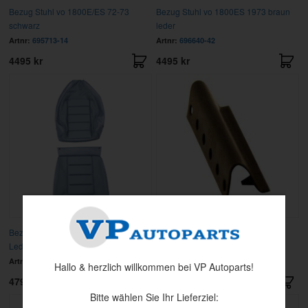
Bezug Stuhl vo 1800E/ES 72-73
Bezug Stuhl vo 1800ES 1973 braun
schwarz
leder
Artnr:
695713-14
Artnr:
696640-42
4495 kr
4495 kr
Bezug Stuhl vo 1800ES 73 h-blau
Clips Gummispannband
Leder
Artnr:
696641-43
Artnr:
671227
Hallo & herzlich willkommen bei VP Autoparts!
4795 kr
12 kr
Bitte wählen Sie Ihr Lieferziel: