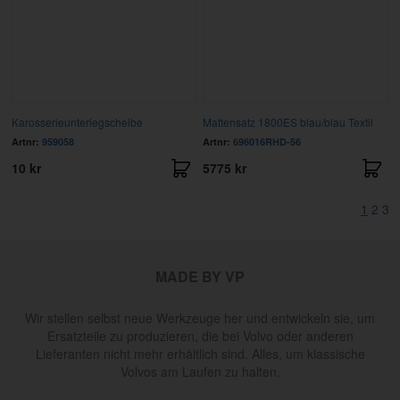
Karosserieunterlegscheibe
Mattensatz 1800ES blau/blau Textil
Artnr:
959058
Artnr:
696016RHD-56
10 kr
5775 kr
1
2
3
MADE BY VP
Wir stellen selbst neue Werkzeuge her und entwickeln sie, um
Ersatzteile zu produzieren, die bei Volvo oder anderen
Lieferanten nicht mehr erhältlich sind. Alles, um klassische
Volvos am Laufen zu halten.