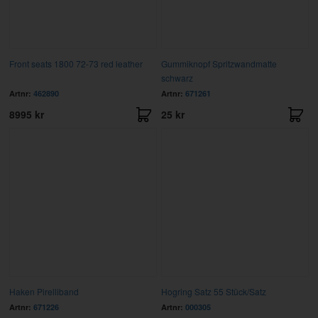
Front seats 1800 72-73 red leather
Gummiknopf Spritzwandmatte
schwarz
Artnr:
462890
Artnr:
671261
8995 kr
25 kr
Haken Pirelliband
Hogring Satz 55 Stück/Satz
Artnr:
671226
Artnr:
000305