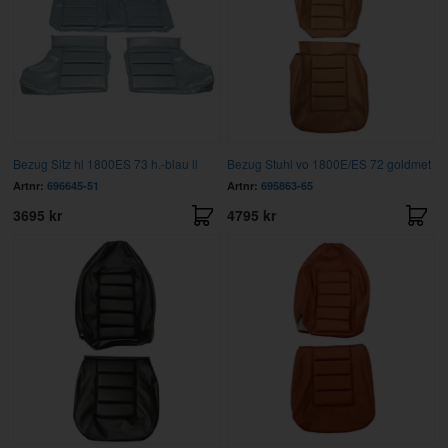
Bezug Sitz hi 1800ES 73 h.-blau li
Bezug Stuhl vo 1800E/ES 72 goldmet
Artnr:
696645-51
Artnr:
695863-65
3695 kr
4795 kr