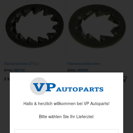
Fächerscheibe IZ13,2
Fächerscheibe 4mm
Artnr:
940143
Artnr:
955945
3 kr
1 kr
Hallo & herzlich willkommen bei VP Autoparts!
Bitte wählen Sie Ihr Lieferziel: