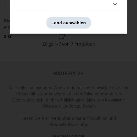
Fächerscheibe 1/4 Zoll
Land auswählen
Artnr:
18891
2 kr
Zeige
1-7
von
7
Produkten
MADE BY VP
Wir stellen selbst neue Werkzeuge her und entwickeln sie, um
Ersatzteile zu produzieren, die bei Volvo oder anderen
Lieferanten nicht mehr erhältlich sind. Alles, um klassische
Volvos am Laufen zu halten.
Lesen Sie hier mehr über unsere Produktion und
Produktentwicklung.
INFORMATION