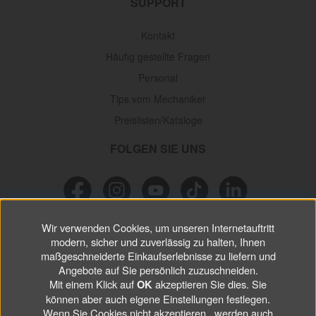
SUPPORT
Kontakt
Häufig gestellte Fragen
Personal
Tips vom Mechaniker
Preislisten/Kataloge
FOLGEN SIE UNS
Wir verwenden Cookies, um unseren Internetauftritt
NEWSLETTER
modern, sicher und zuverlässig zu halten, Ihnen
maßgeschneiderte Einkaufserlebnisse zu liefern und
Verpassen Sie keine
Sonderaktionen, wichtigen Informationen und
Angebote auf Sie persönlich zuzuschneiden.
nützlichen Tips.
Mit einem Klick auf
akzeptieren Sie dies. Sie
OK
können aber auch eigene Einstellungen festlegen.
Wenn Sie Cookies nicht akzeptieren, werden auch
ABONNIEREN