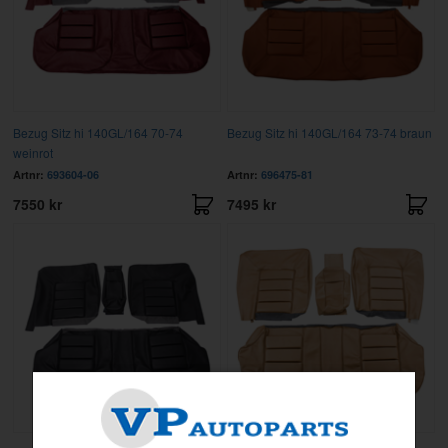
Bezug Sitz hi 140GL/164 70-74
Bezug Sitz hi 140GL/164 73-74 braun
weinrot
Artnr:
693604-06
Artnr:
696475-81
7550 kr
7495 kr