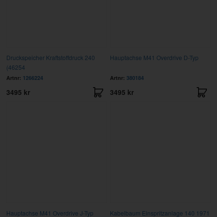
Druckspeicher Kraftstoffdruck 240
Hauptachse M41 Overdrive D-Typ
(46254
Artnr:
1266224
Artnr:
380184
3495 kr
3495 kr
Hauptachse M41 Overdrive J-Typ
Kabelbaum Einspritzanlage 140 1971