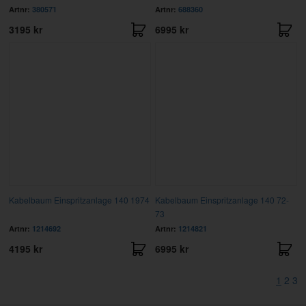
Artnr:
380571
Artnr:
688360
3195 kr
6995 kr
Kabelbaum Einspritzanlage 140 1974
Kabelbaum Einspritzanlage 140 72-
73
Artnr:
1214692
Artnr:
1214821
4195 kr
6995 kr
1
2
3