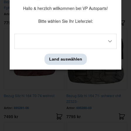
Bezug Sitz hi 164 67-71 schw
Bezug Sitz hi 164 70-72 gold
Fg#-22322
Hallo & herzlich willkommen bei VP Autoparts!
Artnr:
693601-03
Artnr:
694776-72
Bitte wählen Sie Ihr Lieferziel:
7795 kr
8399 kr
Land auswählen
Bezug Sitz hi 164 70-74 weinrot
Bezug Sitz hi 164 71- schwarz ch#
22323-
Artnr:
695281-06
Artnr:
695280-03
7495 kr
7795 kr