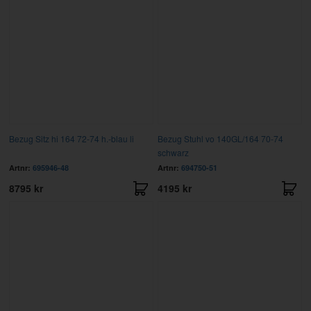
Bezug Sitz hi 164 72-74 h.-blau li
Bezug Stuhl vo 140GL/164 70-74
schwarz
Artnr:
695946-48
Artnr:
694750-51
8795 kr
4195 kr