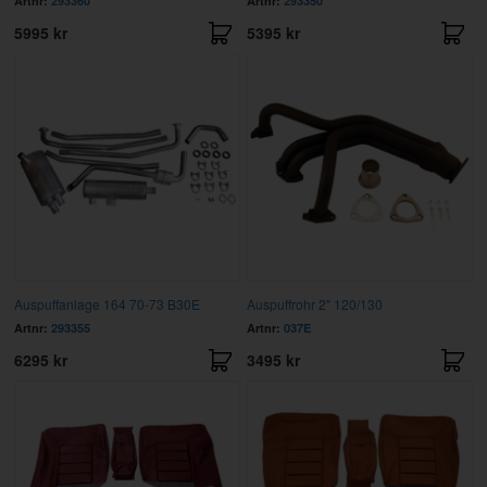
Artnr:
293360
Artnr:
293350
5995 kr
5395 kr
Auspuffanlage 164 70-73 B30E
Auspuffrohr 2" 120/130
Artnr:
293355
Artnr:
037E
6295 kr
3495 kr