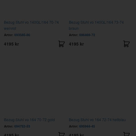
Bezug Stuhl vo 140GL/164 70-74
Bezug Stuhl vo 140GL/164 73-74
weinrot
braun
Artnr:
693585-86
Artnr:
696469-72
4195 kr
4195 kr
Bezug Stuhl vo 164 70-72 gold
Bezug Stuhl vo 164 72-74 hellblau
Artnr:
694752-53
Artnr:
695944-45
4195 kr
4195 kr