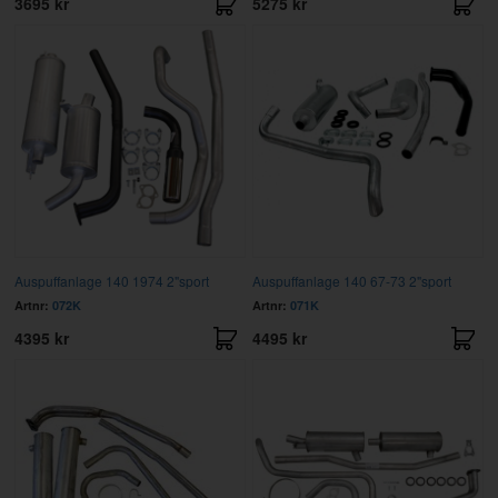
3695 kr
5275 kr
Auspuffanlage 140 1974 2"sport
Auspuffanlage 140 67-73 2"sport
Artnr:
072K
Artnr:
071K
4395 kr
4495 kr