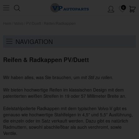
0
Hem
/
Volvo
/
PV/Duett
/
Reifen/Radkappen
NAVIGATION
Reifen & Radkappen PV/Duett
Wir haben alles, was Sie brauchen, um
mit Stil zu rollen
.
Wir bieten hochwertige Reifen im klassischen Design mit dem
patentierten weißen Streifen in 19 oder 57 Millimeter Breite an.
Edelstahlpolierte Radkappen mit dem typischen Volvo-V gibt es
genauso wie hochwertige Stahlfelgen in 4,5" und 5,5" Ausführung,
die einzeln oder im Satz verkauft werden. Dazu gibt es natürlich
Radmuttern, sowohl abschließbar als auch verchromt, sowie
Ventile.