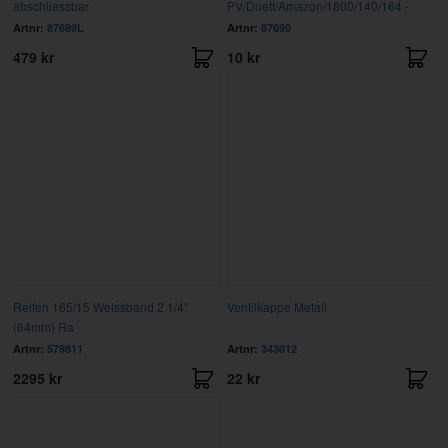
abschliessbar
PV/Duett/Amazon/1800/140/164 -
Artnr:
87699L
Artnr:
87699
479 kr
10 kr
Reifen 165/15 Weissband 2 1/4"
Ventilkappe Metall
(64mm) Ra
Artnr:
579811
Artnr:
343012
2295 kr
22 kr