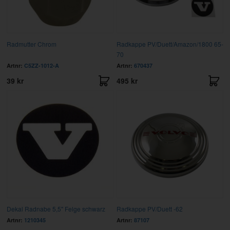
Radmutter Chrom
Radkappe PV/Duett/Amazon/1800 65-
70
Artnr:
C5ZZ-1012-A
Artnr:
670437
39 kr
495 kr
Dekal Radnabe 5,5" Felge schwarz
Radkappe PV/Duett -62
Artnr:
1210345
Artnr:
87107