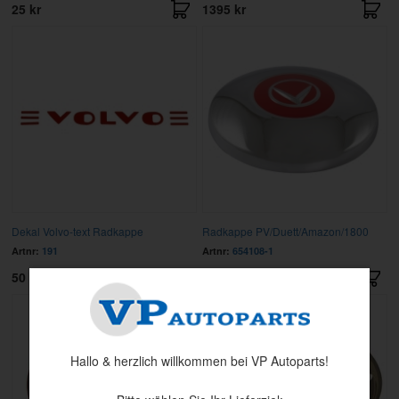
25 kr
1395 kr
Dekal Volvo-text Radkappe
Radkappe PV/Duett/Amazon/1800
Artnr:
191
Artnr:
654108-1
50 kr
1195 kr
Hallo & herzlich willkommen bei VP Autoparts!