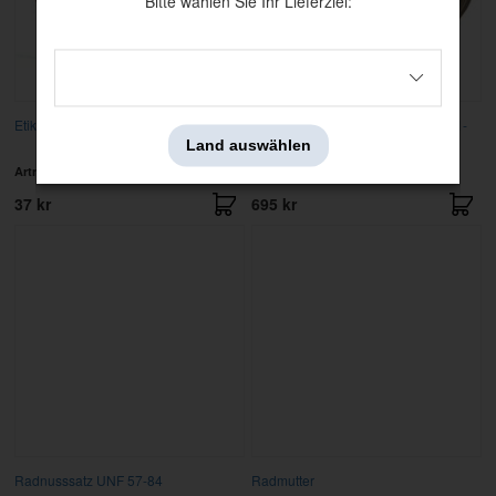
Bitte wählen Sie Ihr Lieferziel:
Etikett rot V Radkappe
Radring PV/Duett/Amazon/1800 51-
Land auswählen
64
Artnr:
190
Artnr:
88754
37 kr
695 kr
Radnusssatz UNF 57-84
Radmutter