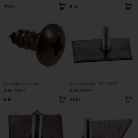
29 kr
5 kr
Schraube h=9,5 mm
Schraubenclips 1800 -20999
Artnr:
192318
Artnr:
668068
6 kr
29 kr