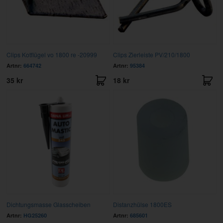
Clips Kotflügel vo 1800 re -20999
Clips Zierleiste PV/210/1800
Artnr:
664742
Artnr:
95384
35 kr
18 kr
Dichtungsmasse Glasscheiben
Distanzhülse 1800ES
Artnr:
HG25260
Artnr:
685601