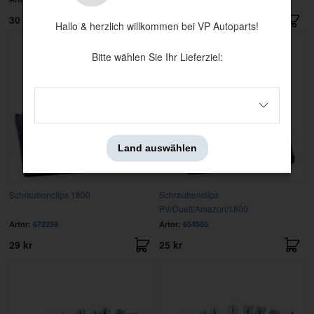
30 kr
29 kr
Hallo & herzlich willkommen bei VP Autoparts!
Bitte wählen Sie Ihr Lieferziel:
Land auswählen
Schraubenclips 1800
Schraubenclips
PV/Duett/Amazon/1800
Artnr:
672259
Artnr:
654585
29 kr
25 kr