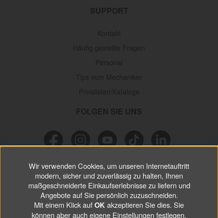
SUPPORT
Kontakt
Häufig gestellte Fragen
Personal
Tips vom Mechaniker
Preislisten/Kataloge
FOLGEN SIE UNS
Wir verwenden Cookies, um unseren Internetauftritt
NEWSLETTER
modern, sicher und zuverlässig zu halten, Ihnen
maßgeschneiderte Einkaufserlebnisse zu liefern und
Verpassen Sie keine
Sonderaktionen, wichtigen Informationen und
Angebote auf Sie persönlich zuzuschneiden.
nützlichen Tips.
Mit einem Klick auf
akzeptieren Sie dies. Sie
OK
können aber auch eigene Einstellungen festlegen.