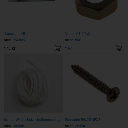
Karosseriekitt
Mutter M4-0,7x3
Artnr:
HG25301
Artnr:
MM4
175 kr
1 kr
Schnur Windschutzscheibenmontage
Schraube B6x25 KFXS
Artnr:
000300
Artnr:
944540