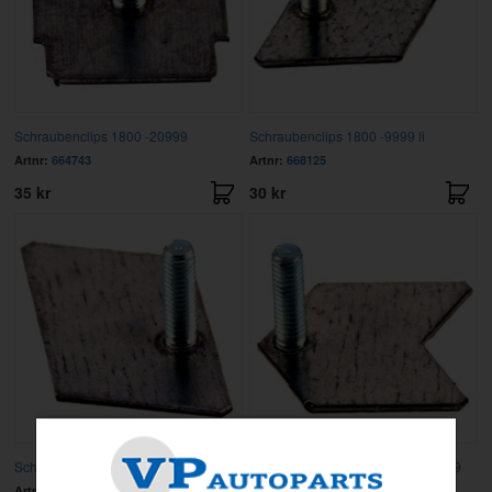
Schraubenclips 1800 -20999
Schraubenclips 1800 -9999 li
Artnr:
664743
Artnr:
668125
35 kr
30 kr
Schraubenclips 1800 -9999 re
Schraubenclips 1800 10000-20999
Artnr:
668126
Artnr:
668253