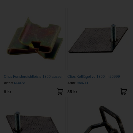
Clips Fensterdichtleiste 1800 aussen
Clips Kotflügel vo 1800 li -20999
Artnr:
664872
Artnr:
664741
8 kr
35 kr