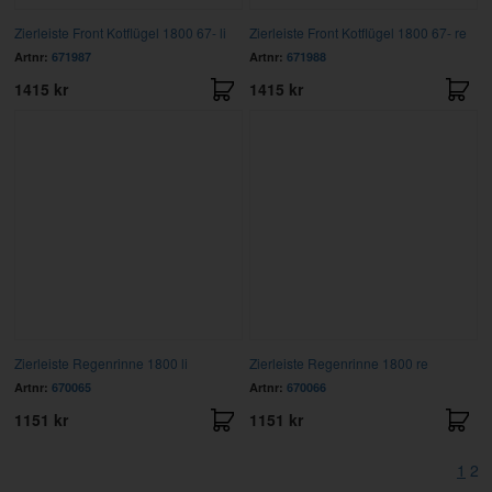
Zierleiste Front Kotflügel 1800 67- li
Zierleiste Front Kotflügel 1800 67- re
Artnr:
671987
Artnr:
671988
1415 kr
1415 kr
Zierleiste Regenrinne 1800 li
Zierleiste Regenrinne 1800 re
Artnr:
670065
Artnr:
670066
1151 kr
1151 kr
1
2