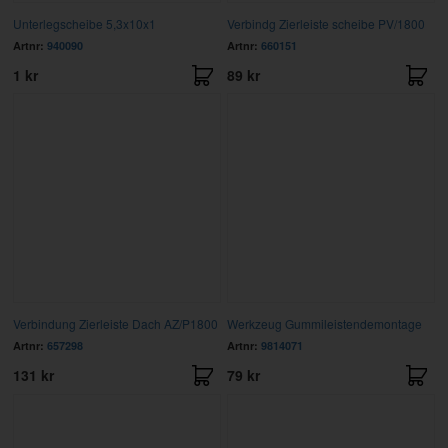
Unterlegscheibe 5,3x10x1
Verbindg Zierleiste scheibe PV/1800
Artnr:
940090
Artnr:
660151
1 kr
89 kr
Verbindung Zierleiste Dach AZ/P1800
Werkzeug Gummileistendemontage
Artnr:
657298
Artnr:
9814071
131 kr
79 kr