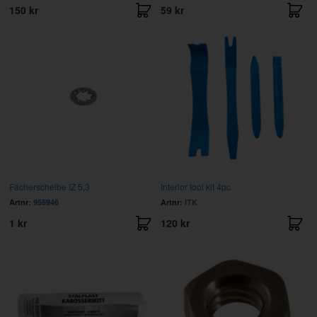
150 kr
59 kr
Fächerscheibe IZ 5,3
Interior tool kit 4pc
Artnr:
955946
Artnr:
ITK
1 kr
120 kr