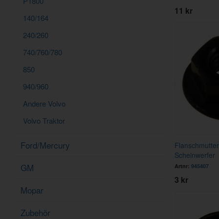
P1800
11 kr
140/164
240/260
740/760/780
850
940/960
Andere Volvo
Volvo Traktor
Ford/Mercury
Flanschmutte
Scheinwerfer
GM
Artnr:
945407
3 kr
Mopar
Zubehör