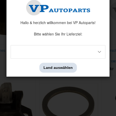
Hallo & herzlich willkommen bei VP Autoparts!
Bitte wählen Sie Ihr Lieferziel:
hes Modell D=12,5
Lagerung, Motor oben
Motorsc
850/S70/V70-00
Artnr:
9434263
Artnr:
139
Land auswählen
86 kr
370 kr