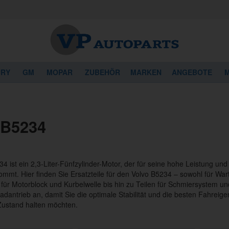
URY
GM
MOPAR
ZUBEHÖR
MARKEN
ANGEBOTE
M
 B5234
4 ist ein 2,3-Liter-Fünfzylinder-Motor, der für seine hohe Leistung und
mmt. Hier finden Sie Ersatzteile für den Volvo B5234 – sowohl für War
ür Motorblock und Kurbelwelle bis hin zu Teilen für Schmiersystem und
radantrieb an, damit Sie die optimale Stabilität und die besten Fahreig
Zustand halten möchten.