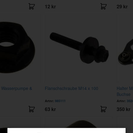
12 kr
29 kr
r Wasserpumpe &
Flanschschraube M14 x 100
Halter M
Buchse
Artnr:
985111
Artnr:
352
63 kr
350 kr