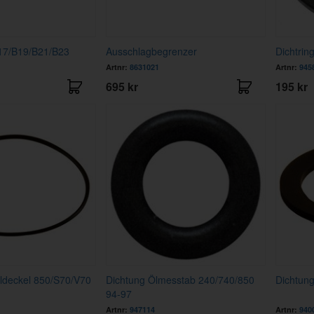
17/B19/B21/B23
Ausschlagbegrenzer
Dichtrin
Artnr:
8631021
Artnr:
945
695 kr
195 kr
ildeckel 850/S70/V70
Dichtung Ölmesstab 240/740/850
Dichtun
94-97
Artnr:
947114
Artnr:
940