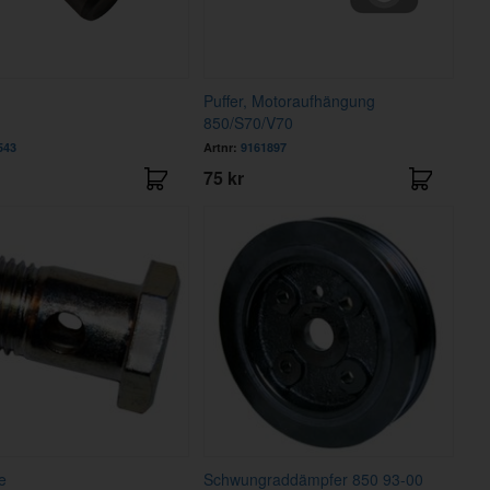
Puffer, Motoraufhängung
850/S70/V70
543
Artnr:
9161897
75 kr
e
Schwungraddämpfer 850 93-00