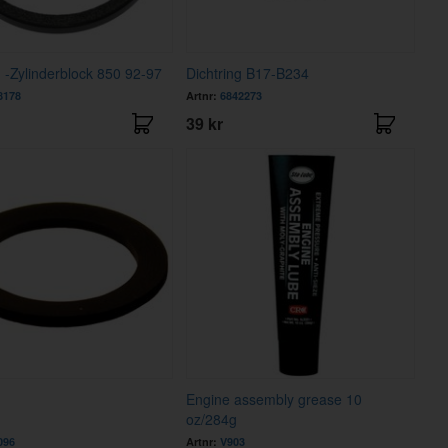
g -Zylinderblock 850 92-97
Dichtring B17-B234
8178
Artnr:
6842273
39 kr
g
Engine assembly grease 10
oz/284g
096
Artnr:
V903