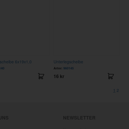
scheibe 6x19x1,0
Unterlegscheibe
140
Artnr:
960145
16 kr
1
2
 UNS
NEWSLETTER