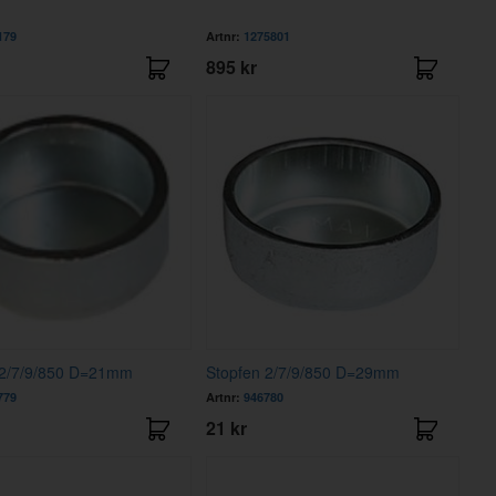
179
Artnr:
1275801
895 kr
 2/7/9/850 D=21mm
Stopfen 2/7/9/850 D=29mm
779
Artnr:
946780
21 kr