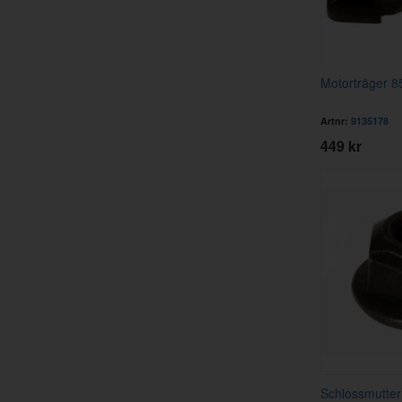
Motorträger 8
Artnr:
9135178
449 kr
Schlossmutte