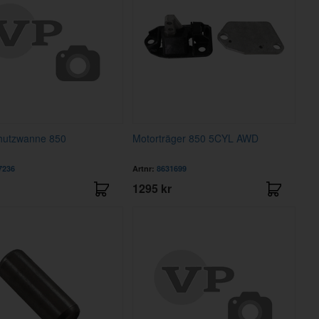
hutzwanne 850
Motorträger 850 5CYL AWD
7236
Artnr:
8631699
1295 kr