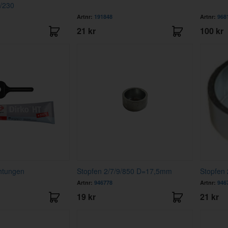
/230
Artnr:
191848
Artnr:
968
21 kr
100 kr
chtungen
Stopfen 2/7/9/850 D=17,5mm
Stopfen
Artnr:
946778
Artnr:
946
19 kr
21 kr