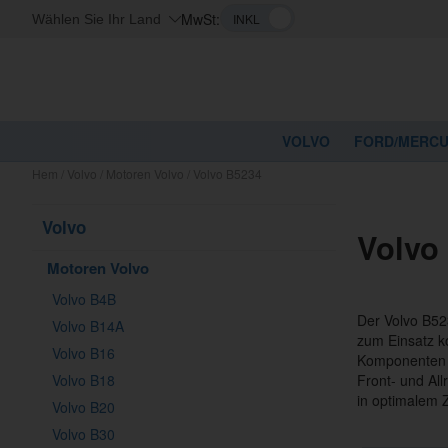
MwSt:
Wählen Sie Ihr Land
VOLVO
FORD/MERC
Hem
/
Volvo
/
Motoren Volvo
/
Volvo B5234
Volvo
Volvo
Motoren Volvo
Volvo B4B
Der Volvo B523
Volvo B14A
zum Einsatz ko
Volvo B16
Komponenten f
Volvo B18
Front- und All
in optimalem 
Volvo B20
Volvo B30