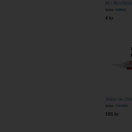
B21/B23/B200
Artnr:
948645
4 kr
Silikon div Di
Artnr:
1161059
195 kr