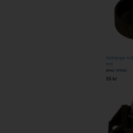
Huthänger frü
mm
Artnr:
955082
35 kr