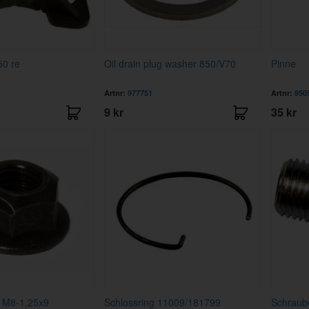
50 re
Oil drain plug washer 850/V70
Pinne
Artnr:
977751
Artnr:
950
9 kr
35 kr
r M8-1,25x9
Schlossring 11009/181799
Schraub