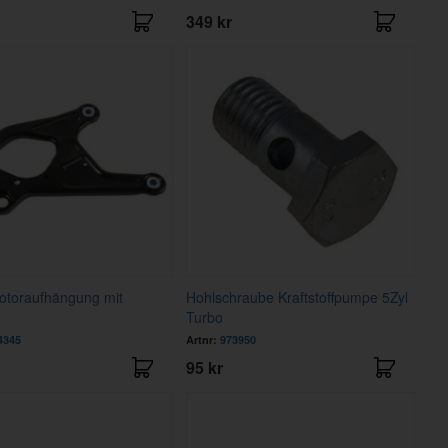
349 kr
otoraufhängung mit
Hohlschraube Kraftstoffpumpe 5Zyl
Turbo
4345
Artnr:
973950
95 kr