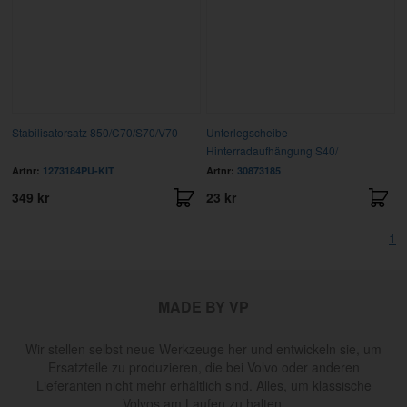
Stabilisatorsatz 850/C70/S70/V70
Unterlegscheibe
Hinterradaufhängung S40/
Artnr:
1273184PU-KIT
Artnr:
30873185
349 kr
23 kr
1
MADE BY VP
Wir stellen selbst neue Werkzeuge her und entwickeln sie, um
Ersatzteile zu produzieren, die bei Volvo oder anderen
Lieferanten nicht mehr erhältlich sind. Alles, um klassische
Volvos am Laufen zu halten.