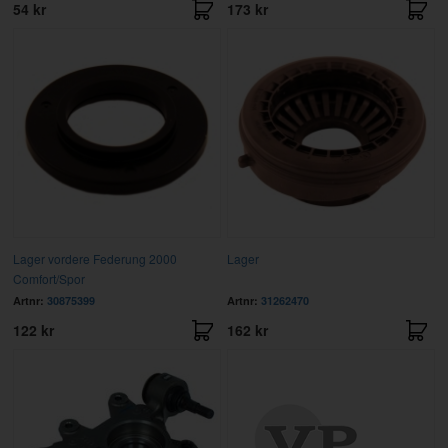
54 kr
173 kr
Lager vordere Federung 2000
Lager
Comfort/Spor
Artnr:
30875399
Artnr:
31262470
122 kr
162 kr