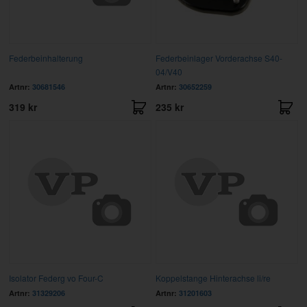
Federbeinhalterung
Federbeinlager Vorderachse S40-
04/V40
Artnr:
30681546
Artnr:
30652259
319 kr
235 kr
Isolator Federg vo Four-C
Koppelstange Hinterachse li/re
Artnr:
31329206
Artnr:
31201603