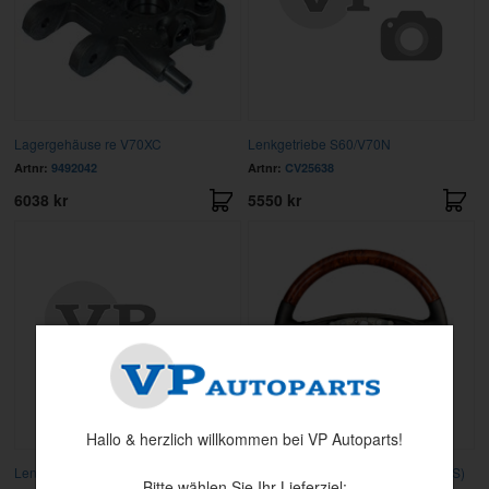
Lagergehäuse re V70XC
Lenkgetriebe S60/V70N
Artnr:
9492042
Artnr:
CV25638
6038 kr
5550 kr
Hallo & herzlich willkommen bei VP Autoparts!
Lenkgetriebe S60/V70N
Lenkrad S40/V40 rot Walnuss (NOS)
Bitte wählen Sie Ihr Lieferziel: