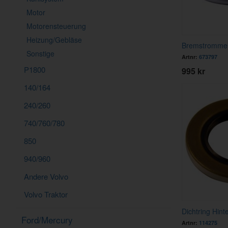
Motor
Motorensteuerung
Heizung/Gebläse
Bremstrommel
Sonstige
Artnr:
673797
P1800
995 kr
140/164
240/260
740/760/780
850
940/960
Andere Volvo
Volvo Traktor
Dichtring Hin
Ford/Mercury
Artnr:
114275