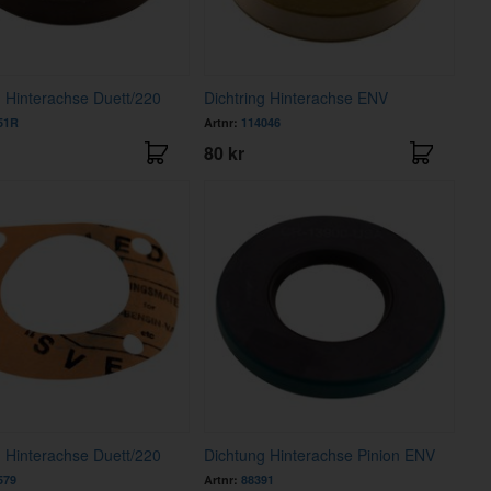
g Hinterachse Duett/220
Dichtring Hinterachse ENV
51R
Artnr:
114046
80 kr
 Hinterachse Duett/220
Dichtung Hinterachse Pinion ENV
579
Artnr:
88391