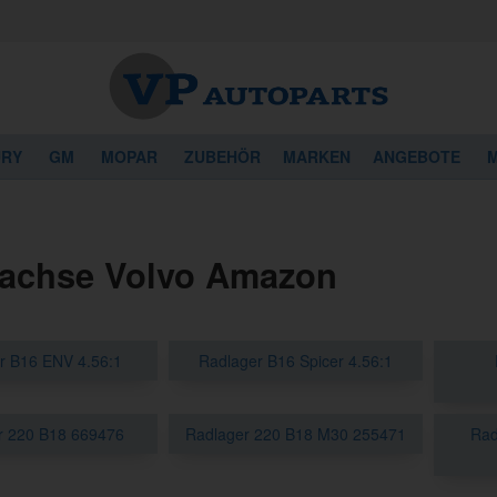
URY
GM
MOPAR
ZUBEHÖR
MARKEN
ANGEBOTE
M
rachse Volvo Amazon
r B16 ENV 4.56:1
Radlager B16 Spicer 4.56:1
r 220 B18 669476
Radlager 220 B18 M30 255471
Rad