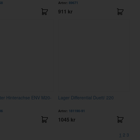
58
Artnr:
89671
911 kr
ter Hinterachse ENV M20-
Lager Differential Duett/ 220
06
Artnr:
181190-91
1045 kr
1
2
3