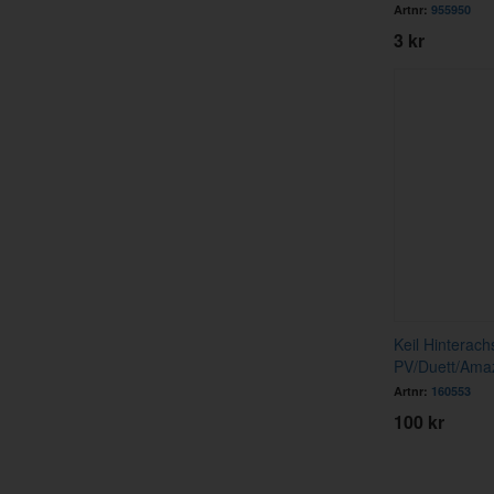
Artnr:
955950
3 kr
Keil Hinterach
PV/Duett/Ama
Artnr:
160553
100 kr