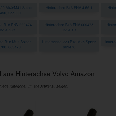
B20 M40/M41 Spicer
Hinterachse B16 ENV 4.56:1
Hint
490, 255600
se B18 ENV 669474
Hinterachse B18 ENV 669475
Hinte
utv. 4,56:1
utv. 4,1:1
hse B18 M27 Spicer
Hinterachse 220 B18 M25 Spicer
Hinter
706, 669478
669476
 aus Hinterachse Volvo Amazon
f jede Kategorie, um alle Artikel zu zeigen.