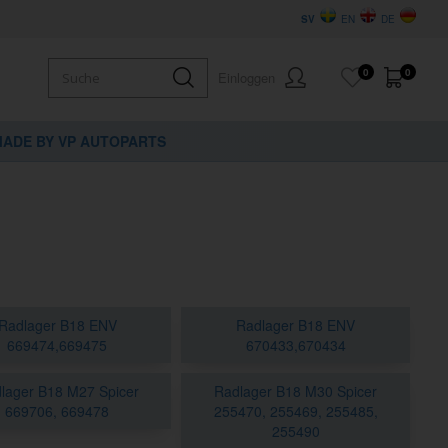
SV
EN
DE
0
0
Einloggen
ADE BY VP AUTOPARTS
Radlager B18 ENV
Radlager B18 ENV
669474,669475
670433,670434
lager B18 M27 Spicer
Radlager B18 M30 Spicer
669706, 669478
255470, 255469, 255485,
255490