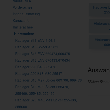
Autoelektrik
Vorderachse
Radlager 
255
Innenausstattung
Karosserie
Hinterach
Hinterachse
Hinterachse
Hinterac
Radlager B16 ENV 4.56:1
669
Radlager B16 Spicer 4.56:1
Radlager B18 ENV 669474,669475
Radlager B18 ENV 670433,670434
Radlager 220 B18 669476
Auswahl
Radlager 220 B18 M30 255471
Radlager B18 M27 Spicer 669706, 669478
Klicken Sie au
Radlager B18 M30 Spicer 255470,
255469, 255485, 255490
Radlager B20 M40/M41 Spicer 255490,
255600