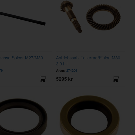
sachse Spicer M27/M30
Antriebssatz Tellerrad/Pinion M30
3,91:1
79
Artnr:
274206
5295 kr