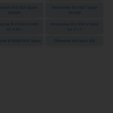
erachse B16 M25 Spicer
Hinterachse B16 M27 Spicer
654924
661924
rachse B18 ENV 670433
Hinterachse B18 ENV 670434
utv. 4,56:1
utv. 4,1:1
achse B18/B20 M30 Spicer
Differential Anti Spinn B20