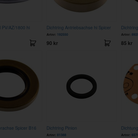
 PV/AZ/1800 hi
Dichtring Antriebsachse hi Spicer
Dichtrin
Artnr:
192550
Artnr:
892
90 kr
85 kr
terachse Spicer B16
Dichtring Pinion
Dichtung
Artnr:
81388
Artnr:
657