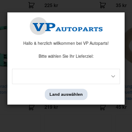
225 kr
35 kr
Hallo & herzlich willkommen bei VP Autoparts!
Bitte wählen Sie Ihr Lieferziel:
erachse
Dichtung Hinterachse
Dichtung
zon/180
PV/Duett/Amazon/180
PV/Duet
Land auswählen
Artnr:
673791
Artnr:
192
219 kr
45 kr