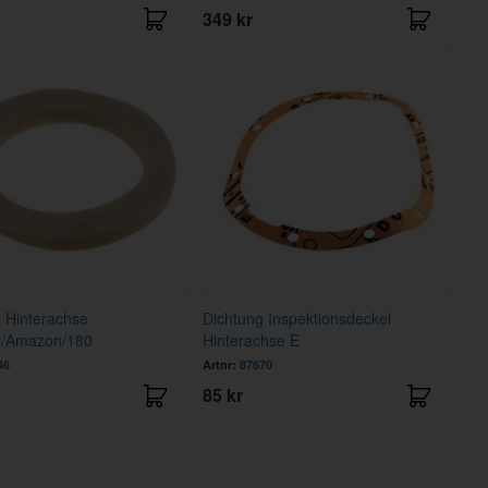
349 kr
 Hinterachse
Dichtung Inspektionsdeckel
t/Amazon/180
Hinterachse E
46
Artnr:
87670
85 kr