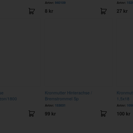
Artnr:
940109
Artnr:
152
8 kr
27 kr
se
Kronmutter Hinterachse /
Kronmut
zon/1800
Bremstrommel Sp
1,5x18
Artnr:
153031
Artnr:
105
99 kr
100 kr