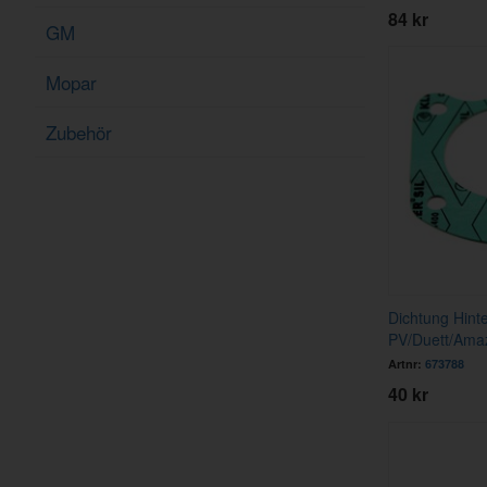
84 kr
GM
Mopar
Zubehör
Dichtung Hint
PV/Duett/Ama
Artnr:
673788
40 kr