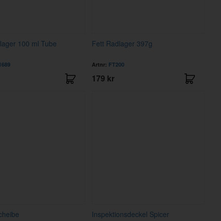
lager 100 ml Tube
Fett Radlager 397g
1689
Artnr:
FT200
179 kr
cheibe
Inspektionsdeckel Spicer