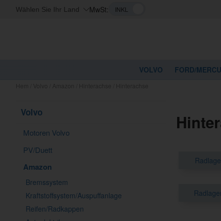
MwSt:
Wählen Sie Ihr Land
VOLVO
FORD/MERC
Hem
/
Volvo
/
Amazon
/
Hinterachse
/
Hinterachse
Volvo
Hinte
Motoren Volvo
PV/Duett
Radlage
Amazon
Bremssystem
Radlage
Kraftstoffsystem/Auspuffanlage
Reifen/Radkappen