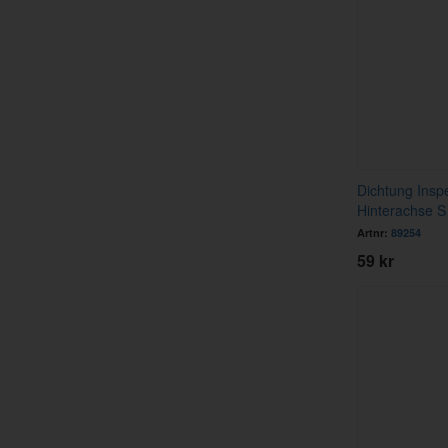
Dichtung Insp
Hinterachse S
Artnr:
89254
59 kr