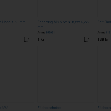
be Höhe 1,50 mm
Federring M8 & 5/16" 8,2x14,2x2
Fett Rad
mm
Artnr:
955921
Artnr:
116
1 kr
139 kr
 3/8"
Fächerscheibe
Fächers