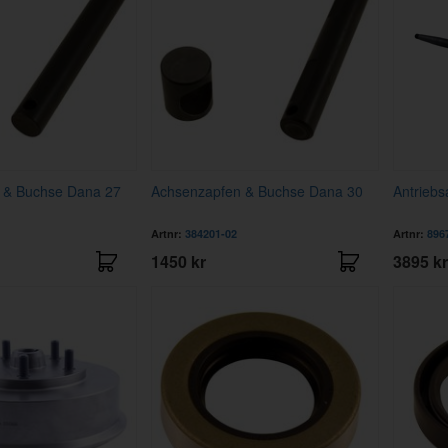
 & Buchse Dana 27
Achsenzapfen & Buchse Dana 30
Antrieb
Artnr:
384201-02
Artnr:
896
1450 kr
3895 kr