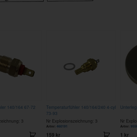
ler 140/164 67-72
Temperaturfühler 140/164/240 4-cyl
Unterleg
73-93
zeichnung: 3
Nr Explosionszeichnung: 3
Nr Explo
Artnr:
460191
Artnr:
955
159 kr
1 kr