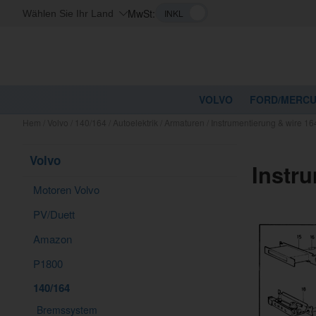
MwSt:
Wählen Sie Ihr Land
VOLVO
FORD/MERC
Hem
/
Volvo
/
140/164
/
Autoelektrik
/
Armaturen
/
Instrumentierung & wire 1
Volvo
Instr
Motoren Volvo
PV/Duett
Amazon
P1800
140/164
Bremssystem