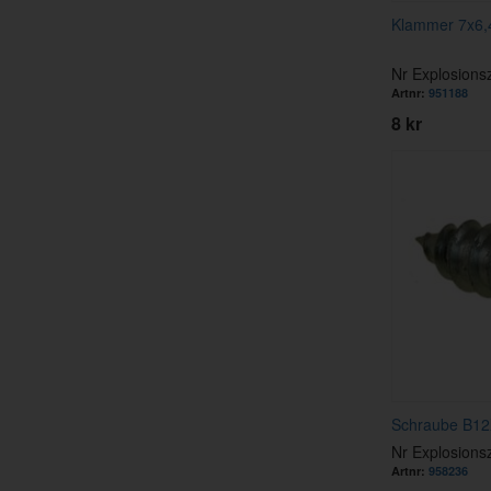
Klammer 7x6
Nr Explosions
Artnr:
951188
8 kr
Schraube B1
Nr Explosions
Artnr:
958236