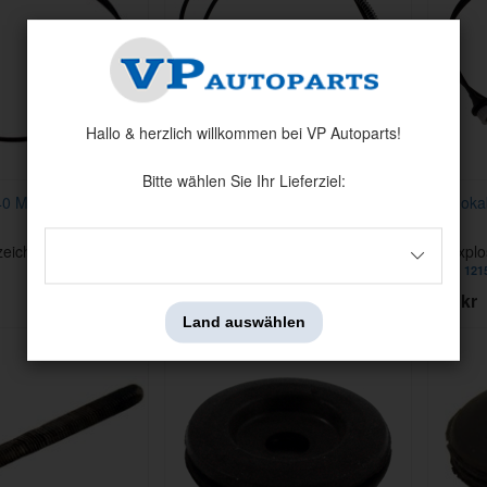
Hallo & herzlich willkommen bei VP Autoparts!
Bitte wählen Sie Ihr Lieferziel:
40 M41/164
Tachokabel 140/164 72-74
Tachoka
M41/240 -86
zeichnung: 7
Nr Explosionszeichnung: 7
Nr Explo
Artnr:
1214055
Artnr:
121
395 kr
395 kr
Land auswählen