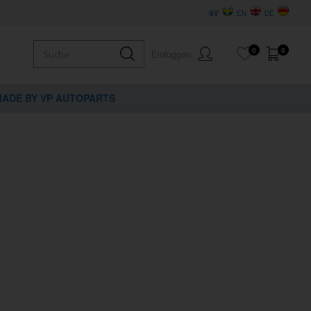
SV
EN
DE
0
0
Einloggen
ADE BY VP AUTOPARTS