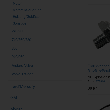
Motor
Motorensteuerung
Heizung/Gebläse
Sonstige
240/260
740/760/780
850
940/960
Andere Volvo
Öldruckgeber
B16/B18/B20/
Volvo Traktor
Nr Explosions
Artnr:
672910
Ford/Mercury
89 kr
GM
Mopar