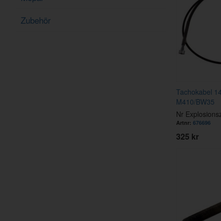
Zubehör
Tachokabel 1
M410/BW35
Nr Explosions
Artnr:
676696
325 kr