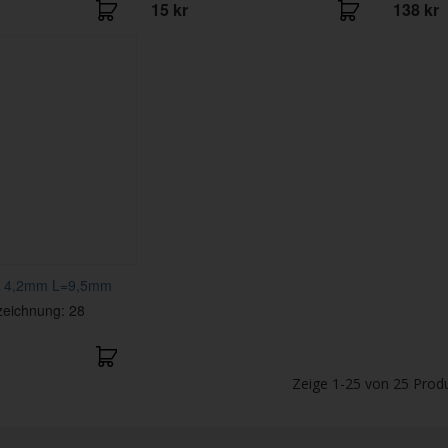
15 kr
138 kr
e 4,2mm L=9,5mm
zeichnung: 28
Zeige
1-25
von
25
Prod