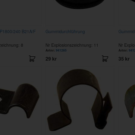
ft P1800/240 B21A/F
Gummidurchführung
Gummidu
zeichnung: 8
Nr Explosionszeichnung: 11
Nr Explo
Artnr:
941265
Artnr:
941
29 kr
35 kr