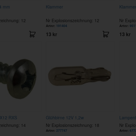
,4 mm
Klammer
Klammer
zeichnung: 12
Nr Explosionszeichnung: 12
Nr Explo
Artnr:
191404
Artnr:
951
13 kr
13 kr
2X12 RXS
Glühbirne 12V 1,2w
Lampenh
zeichnung: 14
Nr Explosionszeichnung: 18
Nr Explo
Artnr:
277747
Artnr:
677