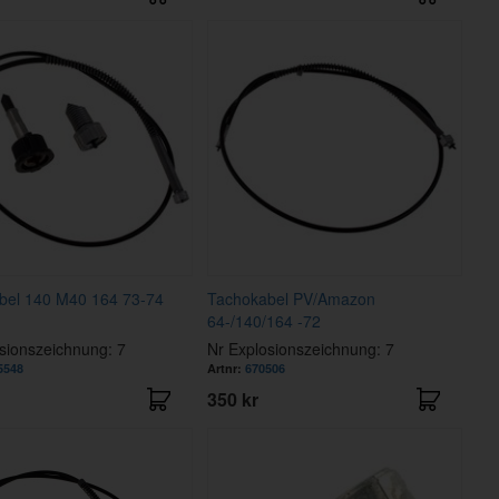
bel 140 M40 164 73-74
Tachokabel PV/Amazon
64-/140/164 -72
sionszeichnung: 7
Nr Explosionszeichnung: 7
5548
Artnr:
670506
350 kr