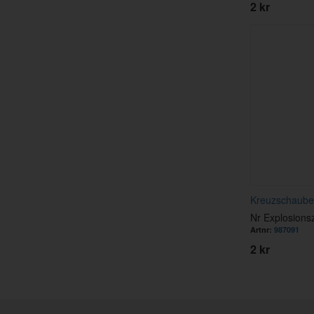
2 kr
Kreuzschaub
Nr Explosions
Artnr:
987091
2 kr