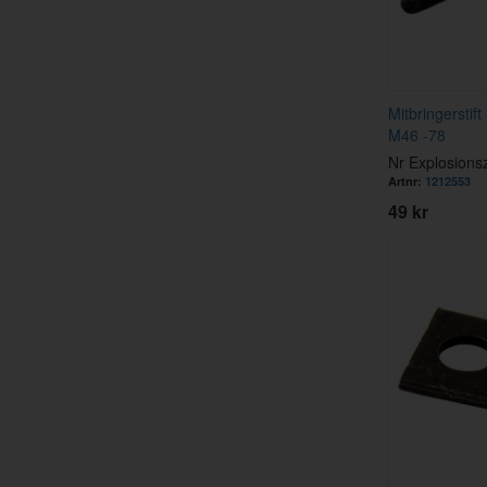
Mitbringersti
M46 -78
Nr Explosions
Artnr:
1212553
49 kr