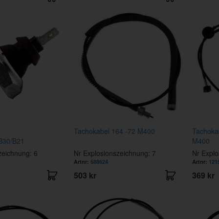
Tachokabel 164 -72 M400
Tachoka
B30/B21
M400
zeichnung: 6
Nr Explosionszeichnung: 7
Nr Explo
Artnr:
688624
Artnr:
121
503 kr
369 kr