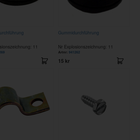
rchführung
Gummidurchführung
sionszeichnung: 11
Nr Explosionszeichnung: 11
269
Artnr:
941262
15 kr