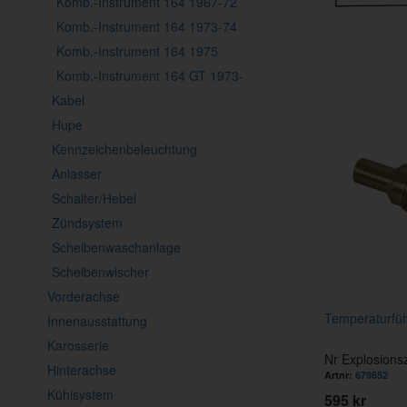
Komb.-Instrument 164 1967-72
Komb.-Instrument 164 1973-74
Komb.-Instrument 164 1975
Komb.-Instrument 164 GT 1973-
Kabel
Hupe
Kennzeichenbeleuchtung
Anlasser
Schalter/Hebel
Zündsystem
Scheibenwaschanlage
Scheibenwischer
Vorderachse
Temperaturfüh
Innenausstattung
Karosserie
Nr Explosions
Hinterachse
Artnr:
679852
Kühlsystem
595 kr