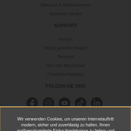
Retouren & Reklamationen
Gutschein kaufen
SUPPORT
Kontakt
Häufig gestellte Fragen
Personal
Tips vom Mechaniker
Preislisten/Kataloge
FOLGEN SIE UNS
Wir verwenden Cookies, um unseren Internetauftritt
NEWSLETTER
modern, sicher und zuverlässig zu halten, Ihnen
maßgeschneiderte Einkaufserlebnisse zu liefern und