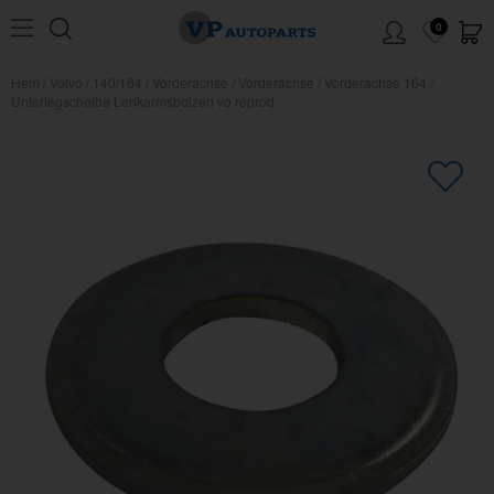
0
Hem
/
Volvo
/
140/164
/
Vorderachse
/
Vorderachse
/
Vorderachse 164
/
Unterlegscheibe Lenkarmsbolzen vo reprod