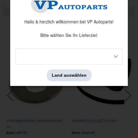
QUALITÄTSINFORMATION
Hallo & herzlich willkommen bei VP Autoparts!
Bitte wählen Sie Ihr Lieferziel:
Andere haben auch angesehen
Land auswählen
Unterlegscheibe Lenkarmsbolzen
Fensterführung AZ hi unten
vo
Artnr:
667791
Artnr:
663610F