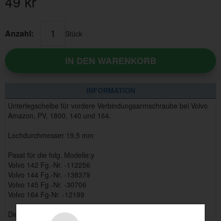
49
kr
Anzahl:
Stück
IN DEN WARENKORB
INFORMATION
Unterlegscheibe für vordere Verbindungsarmschraube bei Volvo
Amazon, PV, 1800, 140 und 164.
Lochdurchmesser 19,5 mm
Passt für die folg. Modelle:y
Volvo 142 Fg.-Nr. -112256
Volvo 144 Fg.-Nr. -138379
Volvo 145 Fg.-Nr. -30706
Volvo 164 Fg-Nr. -12199
Dieser Artikel ersetzt 10702