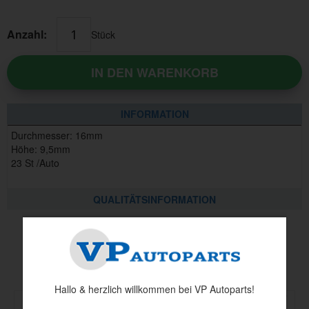
Anzahl:
Stück
IN DEN WARENKORB
INFORMATION
Durchmesser: 16mm
Höhe: 9,5mm
23 St /Auto
QUALITÄTSINFORMATION
Andere haben auch angesehen
Hallo & herzlich willkommen bei VP Autoparts!