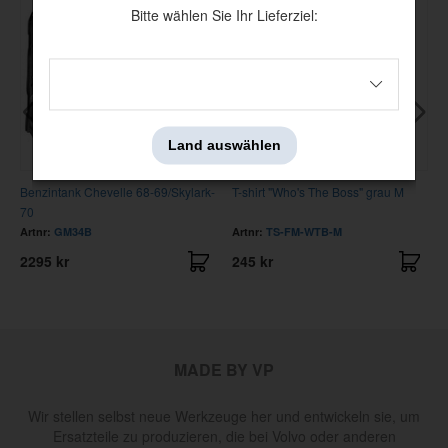
Bitte wählen Sie Ihr Lieferziel:
Land auswählen
Benzintank Chevelle 68-69/Skylark-
T-shirt "Who's The Boss" grau M
70
Artnr:
GM34B
Artnr:
TS-FM-WTB-M
2295 kr
245 kr
MADE BY VP
Wir stellen selbst neue Werkzeuge her und entwickeln sie, um
Ersatzteile zu produzieren, die bei Volvo oder anderen