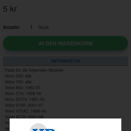
5
kr
Anzahl:
Stück
IN DEN WARENKORB
INFORMATION
Passt für die folgenden Modelle:
Volvo 200: alle
Volvo 700: alle
Volvo 850: 1992-97
Volvo C70: 1998-05
Volvo S/V70: 1997-00
Volvo V70II: 2001-07
Volvo V70XC: 1998-00
Volvo XC70: 2001-08
Volvo S80: 1999-06
Volvo S60: 2001-09