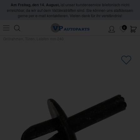
Am Freitag, den 14. August,
ist unser kundenservice telefonisch nicht
erreichbar, da wir auf dem Vallåkraträffen sind. Sie können uns stattdessen
gerne per e-mail kontaktieren. Vielen dank für ihr verständnis!
0
Hem
/
Volvo
/
240/260
/
Karosserie
/
Zierleisten
/
Zierleiste 245 1986-93
/
Clips
Grillrahmen, Türen, Leisten mm 240