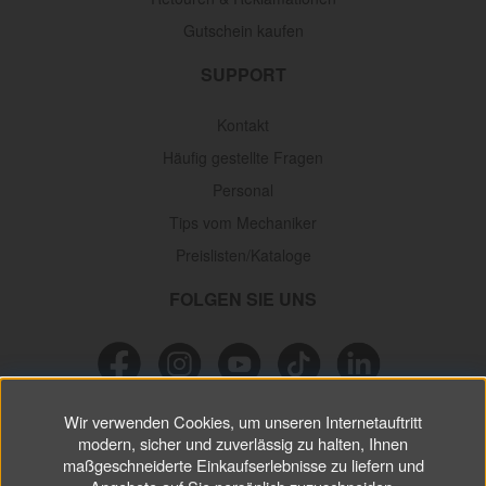
Gutschein kaufen
SUPPORT
Kontakt
Häufig gestellte Fragen
Personal
Tips vom Mechaniker
Preislisten/Kataloge
FOLGEN SIE UNS
Wir verwenden Cookies, um unseren Internetauftritt
NEWSLETTER
modern, sicher und zuverlässig zu halten, Ihnen
maßgeschneiderte Einkaufserlebnisse zu liefern und
Verpassen Sie keine
Sonderaktionen, wichtigen Informationen und