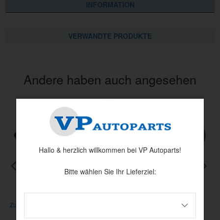
INFORMATION
VERWANDTE PRODUKTE
Andere haben auch angesehen
Hallo & herzlich willkommen bei VP Autoparts!
Bitte wählen Sie Ihr Lieferziel:
Zugstrebe 240/260 75-
Buchse Längslenker 164 75/240
S
75-93 hi