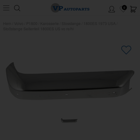
0
Hem
/
Volvo
/
P1800
/
Karosserie
/
Stosstange
/
1800ES 1973 USA
/
Stoßstange Seitenteil 1800ES US vo re/hi