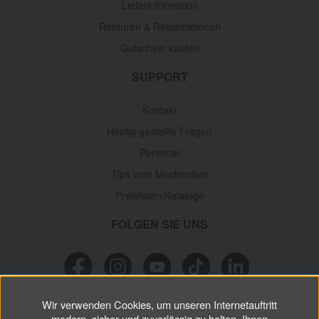
Lieferinformation
Retouren & Reklamationen
Gutschein kaufen
SUPPORT
Kontakt
Häufig gestellte Fragen
Personal
Tips vom Mechaniker
Preislisten/Kataloge
FOLGEN SIE UNS
Wir verwenden Cookies, um unseren Internetauftritt
NEWSLETTER
modern, sicher und zuverlässig zu halten, Ihnen