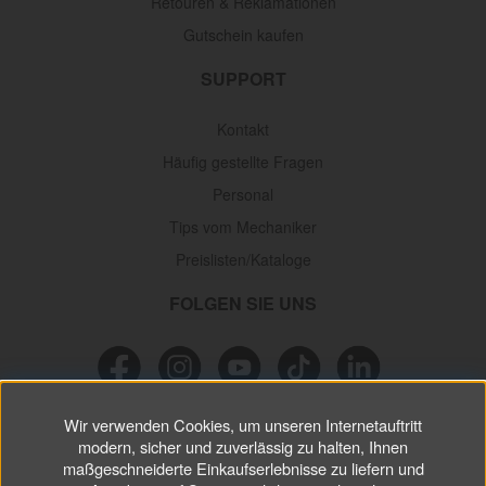
Retouren & Reklamationen
Gutschein kaufen
SUPPORT
Kontakt
Häufig gestellte Fragen
Personal
Tips vom Mechaniker
Preislisten/Kataloge
FOLGEN SIE UNS
Wir verwenden Cookies, um unseren Internetauftritt
NEWSLETTER
modern, sicher und zuverlässig zu halten, Ihnen
maßgeschneiderte Einkaufserlebnisse zu liefern und
Verpassen Sie keine
Sonderaktionen, wichtigen Informationen und