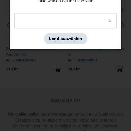
Bitte wählen Sie Ihr Lieferziel:
Land auswählen
Rep.satz Schwingungsdämpfer
Handgriff Tür Camaro 75-81 aussen
Ford 221-460
re
Artnr:
SSE-MS226-2
Artnr:
GM20099254
119 kr
149 kr
MADE BY VP
Wir stellen selbst neue Werkzeuge her und entwickeln sie, um
Ersatzteile zu produzieren, die bei Volvo oder anderen
Lieferanten nicht mehr erhältlich sind. Alles, um klassische