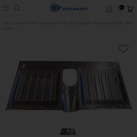
0
Hem
/
Volvo
/
P1800
/
Karosserie
/
Rep.-blech Boden
/
Rep.-blech Boden 1800
Li+Re