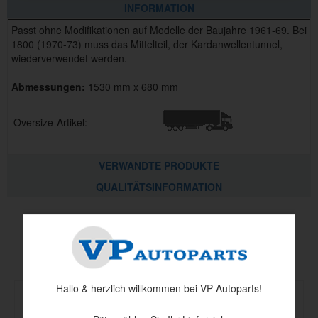
INFORMATION
Passt ohne Modifikationen auf Modelle der Baujahre 1961-69. Bei
1800 (1970-73) muss das Mittelteil, der Kardanwellentunnel,
wiederverwendet werden.
Abmessungen:
1530 mm x 680 mm
Oversize-Artikel:
VERWANDTE PRODUKTE
QUALITÄTSINFORMATION
Andere haben auch angesehen
Hallo & herzlich willkommen bei VP Autoparts!