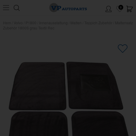
0
Hem
/
Volvo
/
P1800
/
Innenausstattung
/
Matten
/
Teppich Zubehör
/
Mattensatz
Zubehör 1800S grau Textil Rec