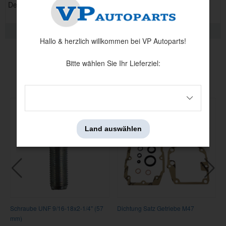
Der Satz besteht aus 4 Textilmatten für Rechtslenker.
QUALITÄTSINFORMATION
Hallo & herzlich willkommen bei VP Autoparts!
Bitte wählen Sie Ihr Lieferziel:
Andere haben auch angesehen
Land auswählen
Schraube UNF 9/16-18x2-1/4" (57
Dichtung Satz Getriebe M47
mm)