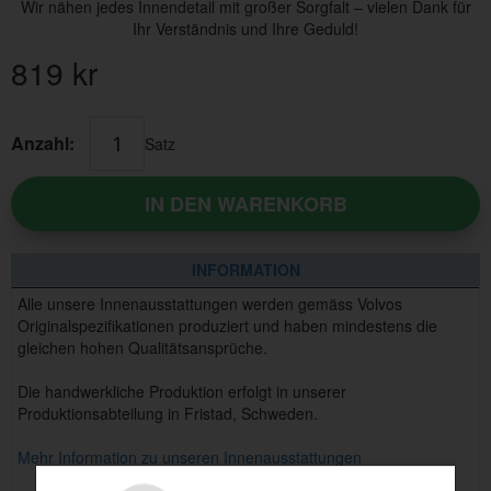
Wir nähen jedes Innendetail mit großer Sorgfalt – vielen Dank für
Ihr Verständnis und Ihre Geduld!
819
kr
Anzahl:
Satz
IN DEN WARENKORB
INFORMATION
Alle unsere Innenausstattungen werden gemäss Volvos
Originalspezifikationen produziert und haben mindestens die
gleichen hohen Qualitätsansprüche.
Die handwerkliche Produktion erfolgt in unserer
Produktionsabteilung in Fristad, Schweden.
Mehr Information zu unseren Innenausstattungen