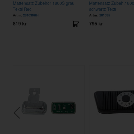
Mattensatz Zubehör 1800S grau
Mattensatz Zubeh.180
Textil Rec
schwartz Texti
Artnr:
281030RH
Artnr:
281035
819 kr
795 kr