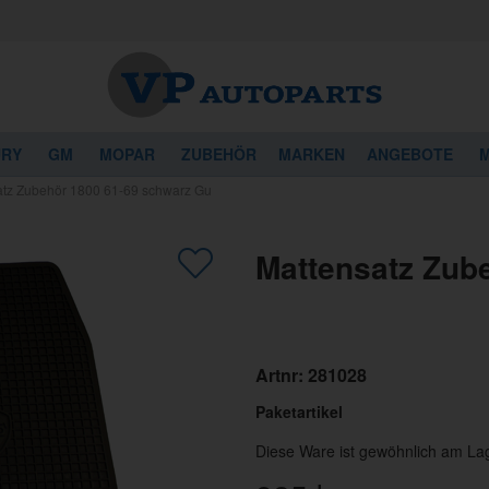
URY
GM
MOPAR
ZUBEHÖR
MARKEN
ANGEBOTE
M
atz Zubehör 1800 61-69 schwarz Gu
Mattensatz Zub
Artnr:
281028
Paketartikel
Diese Ware ist gewöhnlich am La