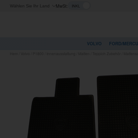
MwSt:
Wählen Sie Ihr Land
VOLVO
FORD/MERC
Hem
/
Volvo
/
P1800
/
Innenausstattung
/
Matten
/
Teppich Zubehör
/
Mattens