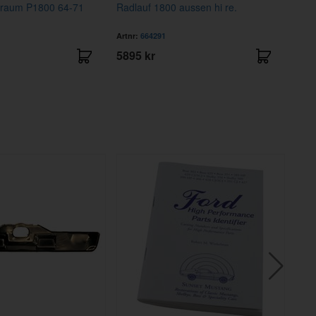
rraum P1800 64-71
Radlauf 1800 aussen hi re.
Lenk
Artnr:
664291
Artnr
5895 kr
899