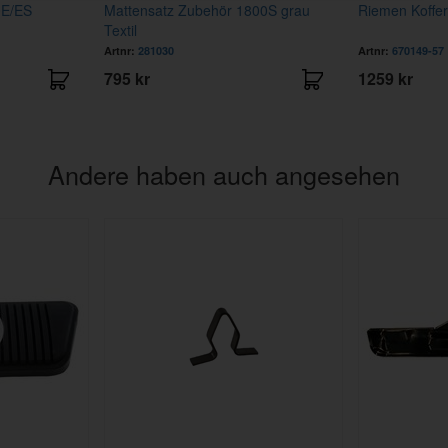
0E/ES
Mattensatz Zubehör 1800S grau
Riemen Koffe
Textil
Artnr:
281030
Artnr:
670149-57
795 kr
1259 kr
Andere haben auch angesehen