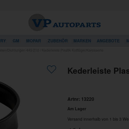
URY
GM
MOPAR
ZUBEHÖR
MARKEN
ANGEBOTE
M
sten/Dichtungen 445/210
/
Kederleiste Plastik Kotflügel/Karosserie
Kederleiste Plas
Artnr:
13220
Am Lager
Versand innerhalb von 1 bis 3 We