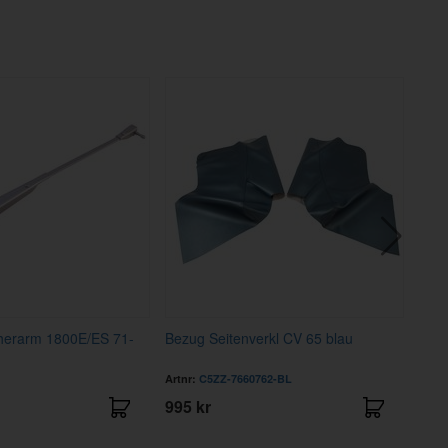
herarm 1800E/ES 71-
Bezug Seitenverkl CV 65 blau
Tepp
Artnr:
C5ZZ-7660762-BL
Artnr
995 kr
895