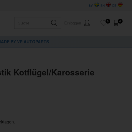
SV
EN
DE
0
0
Einloggen
ADE BY VP AUTOPARTS
tik Kotflügel/Karosserie
rktagen.