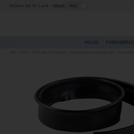
MwSt:
Wählen Sie Ihr Land
VOLVO
FORD/MERC
Hem
/
Volvo
/
PV/Duett
/
Karosserie
/
Scheiben/Gummidichtungen
/
Gummilei