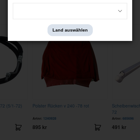
Andere haben auch angesehen
Land auswählen
72 (5/1-72)
Polster Rücken v 240 -78 rot
Scheibenwisc
72
Artnr:
1240928
Artnr:
685696
895 kr
491 kr