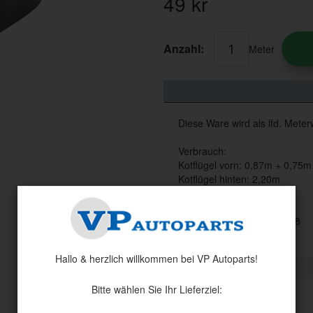
49
kr
Anzahl:
Meter
Diese Ware wird als lfd. Meter
Verbrauch:
Kotflügel vorn: 0,87m + 0,75m
Kotflügel hinten: 2,20m
Total 8 m / Auto
Dieser Artikel ersetzt 13228
Hallo & herzlich willkommen bei VP Autoparts!
Bitte wählen Sie Ihr Lieferziel: