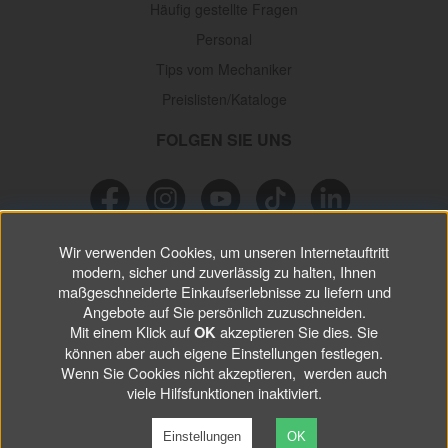
Häufig gestellte Fragen
Personal
Tips vom Mechaniker
Preislisten/Kataloge
FOLGEN SIE UNS
Wir verwenden Cookies, um unseren Internetauftritt
NEWSLETTER
modern, sicher und zuverlässig zu halten, Ihnen
maßgeschneiderte Einkaufserlebnisse zu liefern und
Verpassen Sie keine
Sonderaktionen, wichtigen Informationen und
Angebote auf Sie persönlich zuzuschneiden.
nützlichen Tips.
Mit einem Klick auf
akzeptieren Sie dies. Sie
OK
können aber auch eigene Einstellungen festlegen.
Wenn Sie Cookies nicht akzeptieren, werden auch
ABONNIEREN
viele Hilfsfunktionen inaktiviert.
Einstellungen
OK
©
2026 VP Autoparts AB. All rights reserved.