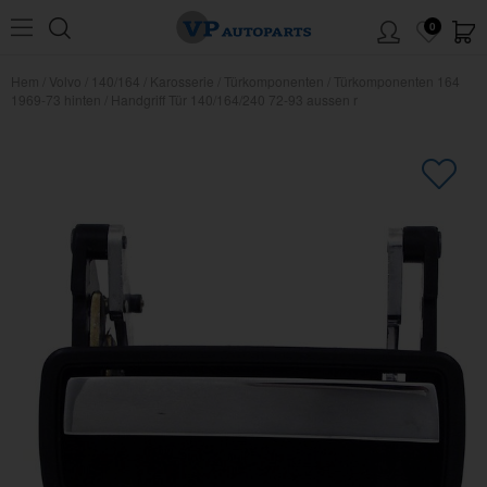
0
Hem
/
Volvo
/
140/164
/
Karosserie
/
Türkomponenten
/
Türkomponenten 164
1969-73 hinten
/
Handgriff Tür 140/164/240 72-93 aussen r