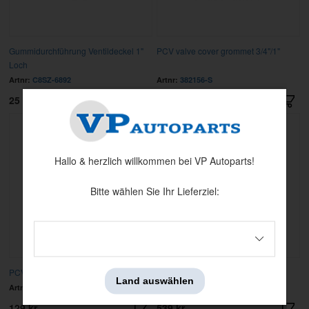
Gummidurchführung Ventildeckel 1"
PCV valve cover grommet 3/4"/1"
Loch
Artnr:
C8SZ-6892
Artnr:
382156-S
25 kr
79 kr
Hallo & herzlich willkommen bei VP Autoparts!
Bitte wählen Sie Ihr Lieferziel:
PCV Ventil 65-73
Ölfilter FL1A Ford Racing
Land auswählen
Artnr:
C5AE-6A666-A
Artnr:
M-6731-FL1A
129 kr
539 kr