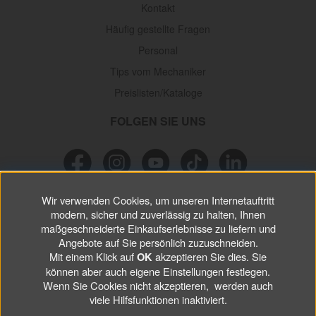
Kontakt
Häufig gestellte Fragen
Personal
Tips vom Mechaniker
Preislisten/Kataloge
FOLGEN SIE UNS
Wir verwenden Cookies, um unseren Internetauftritt
NEWSLETTER
modern, sicher und zuverlässig zu halten, Ihnen
maßgeschneiderte Einkaufserlebnisse zu liefern und
Verpassen Sie keine
Sonderaktionen, wichtigen Informationen und
Angebote auf Sie persönlich zuzuschneiden.
nützlichen Tips.
Mit einem Klick auf
akzeptieren Sie dies. Sie
OK
können aber auch eigene Einstellungen festlegen.
Wenn Sie Cookies nicht akzeptieren, werden auch
ABONNIEREN
viele Hilfsfunktionen inaktiviert.