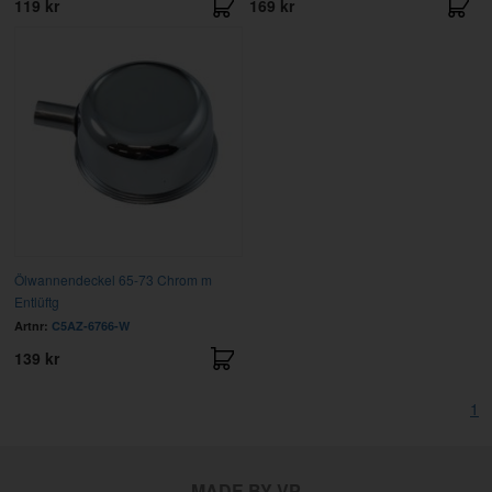
119 kr
169 kr
Ölwannendeckel 65-73 Chrom m
Entlüftg
Artnr:
C5AZ-6766-W
139 kr
1
MADE BY VP