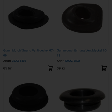
Gummidurchführung Ventildeckel 67-
Gummidurchführung Ventildeckel 70-
69
73
Artnr:
C6AZ-6892
Artnr:
D0OZ-6892
65 kr
39 kr