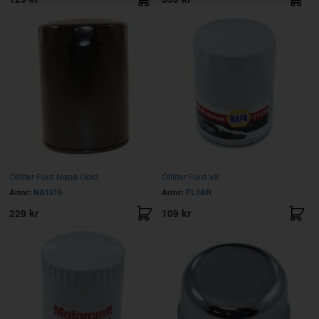
Ölfilter Ford Napa Gold
Ölfilter Ford V8
Artnr:
NA1515
Artnr:
FL1AR
229 kr
109 kr