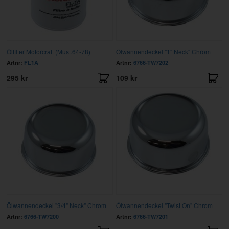
Ölfilter Motorcraft (Must.64-78)
Ölwannendeckel "1" Neck" Chrom
Artnr:
FL1A
Artnr:
6766-TW7202
295 kr
109 kr
Ölwannendeckel "3/4" Neck" Chrom
Ölwannendeckel "Twist On" Chrom
Artnr:
6766-TW7200
Artnr:
6766-TW7201