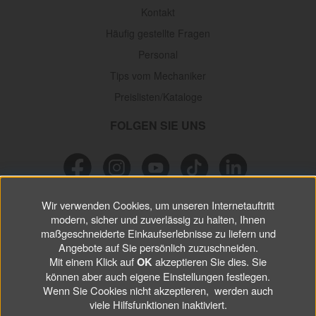
Kontakt
Häufig gestellte Fragen
Personal
Tips vom Mechaniker
Preislisten/Kataloge
FOLGEN SIE UNS
Wir verwenden Cookies, um unseren Internetauftritt
NEWSLETTER
modern, sicher und zuverlässig zu halten, Ihnen
maßgeschneiderte Einkaufserlebnisse zu liefern und
Verpassen Sie keine
Sonderaktionen, wichtigen Informationen und
Angebote auf Sie persönlich zuzuschneiden.
nützlichen Tips.
Mit einem Klick auf
akzeptieren Sie dies. Sie
OK
können aber auch eigene Einstellungen festlegen.
Wenn Sie Cookies nicht akzeptieren, werden auch
ABONNIEREN
viele Hilfsfunktionen inaktiviert.