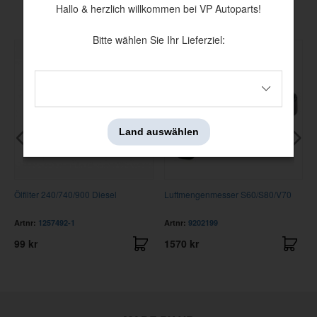
Andere haben auch angesehen
Hallo & herzlich willkommen bei VP Autoparts!
Bitte wählen Sie Ihr Lieferziel:
Land auswählen
Ölfilter 240/740/900 Diesel
Luftmengenmesser S60/S80/V70
Artnr:
1257492-1
Artnr:
9202199
99 kr
1570 kr