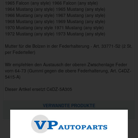
1965 Falcon (any style) 1966 Falcon (any style)
1964 Mustang (any style) 1965 Mustang (any style)
1966 Mustang (any style) 1967 Mustang (any style)
1968 Mustang (any style) 1969 Mustang (any style)
1970 Mustang (any style 1971 Mustang (any style)
1972 Mustang (any style) 1973 Mustang (any style)
Mutter für die Bolzen in der Federhalterung - Art. 33771-S2 (2 St.
per Federteller)
Wir empfehlen den Austausch der oberen Zwischenlage Feder
vorn 64-73 (Gummi gegen die obere Federhalterung, Art. C4DZ-
5415-A)
Dieser Artikel ersetzt C4DZ-5A305
VERWANDTE PRODUKTE
QUALITÄTSINFORMATION