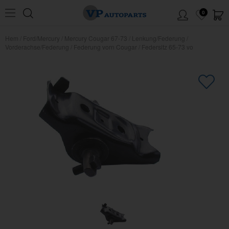
0
Hem
/
Ford/Mercury
/
Mercury Cougar 67-73
/
Lenkung/Federung
/
Vorderachse/Federung
/
Federung vorn Cougar
/
Federsitz 65-73 vo